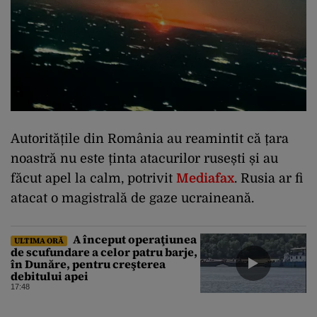
Autoritățile din România au reamintit că țara
noastră nu este ținta atacurilor rusești și au
făcut apel la calm, potrivit
Mediafax
. Rusia ar fi
atacat o magistrală de gaze ucraineană.
A început operaţiunea
ULTIMA ORĂ
de scufundare a celor patru barje,
în Dunăre, pentru creşterea
debitului apei
17:48