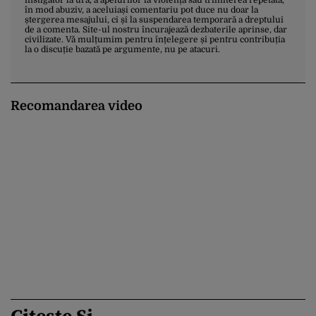
în mod abuziv, a aceluiași comentariu pot duce nu doar la
ștergerea mesajului, ci și la suspendarea temporară a dreptului
de a comenta. Site-ul nostru încurajează dezbaterile aprinse, dar
civilizate. Vă mulțumim pentru înțelegere și pentru contribuția
la o discuție bazată pe argumente, nu pe atacuri.
Recomandarea video
Citește Și