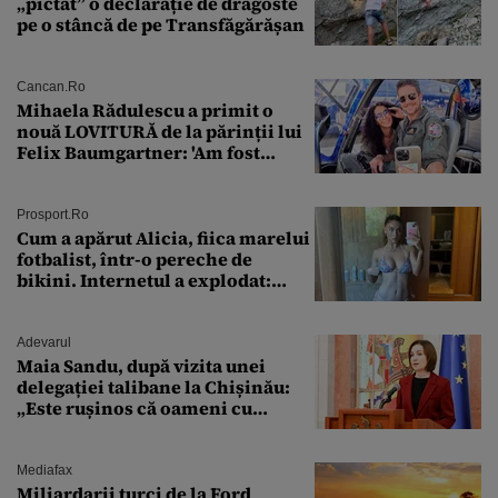
„pictat” o declarație de dragoste
pe o stâncă de pe Transfăgărășan
Cancan.ro
Mihaela Rădulescu a primit o
nouă LOVITURĂ de la părinții lui
Felix Baumgartner: 'Am fost
ȘTEARSĂ complet din
Prosport.ro
Cum a apărut Alicia, fiica marelui
fotbalist, într-o pereche de
bikini. Internetul a explodat:
„Zeiță superbă!”
Adevarul
Maia Sandu, după vizita unei
delegației talibane la Chișinău:
„Este rușinos că oameni cu
funcții înalte nu se
documentează”
Mediafax
Miliardarii turci de la Ford