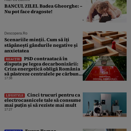
BANCUL ZILEI. Badea Gheorghe: –
Nu pot face dragoste!
Descopera.ro
Scenariile minții. Cum să îți
stăpânești gândurile negative și
anxietatea
PSD contraatacă în
REACȚIE
disputa pe legea decarbonizării:
Criza energetică obligă România
să păstreze centralele pe cărbune.
Bolojan, acuzat de duplicitate
17:38
Cinci trucuri pentru ca
LIFESTYLE
electrocasnicele tale să consume
mai puțin și să reziste mai mult
17:27
Eugen Tomac,