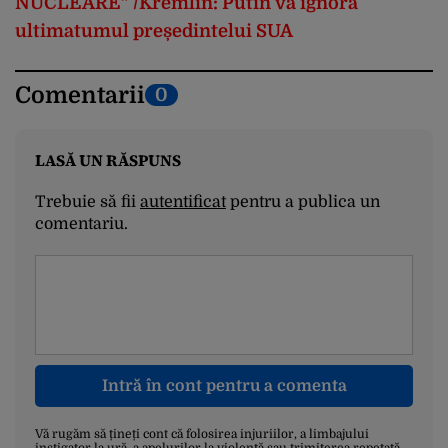
NUCLEARE” /Kremlin: Putin va ignora
ultimatumul președintelui SUA
Comentarii
0
LASĂ UN RĂSPUNS
Trebuie să fii
autentificat
pentru a publica un
comentariu.
Intră în cont pentru a comenta
Vă rugăm să țineți cont că folosirea injuriilor, a limbajului
instigator la ură, a apelurilor la violență sau trimiterea repetată,