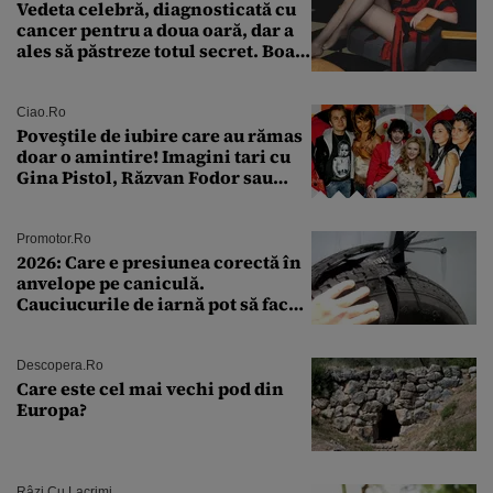
Vedeta celebră, diagnosticată cu
cancer pentru a doua oară, dar a
ales să păstreze totul secret. Boala
a fost descoperită la un control de
rutină
Ciao.ro
Poveştile de iubire care au rămas
doar o amintire! Imagini tari cu
Gina Pistol, Răzvan Fodor sau
Andra Măruţă şi foştii parteneri
Promotor.ro
2026: Care e presiunea corectă în
anvelope pe caniculă.
Cauciucurile de iarnă pot să facă
explozie la peste 40°C?
Descopera.ro
Care este cel mai vechi pod din
Europa?
Râzi Cu Lacrimi