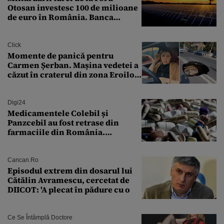
Otosan investesc 100 de milioane
de euro în România. Banca
Transilvania le acordă o
finanțare uriașă
Click
Momente de panică pentru
Carmen Șerban. Mașina vedetei a
căzut în craterul din zona Eroilor:
„M-am speriat foarte tare”
Digi24
Medicamentele Colebil și
Panzcebil au fost retrase din
farmaciile din România.
Explicația dată de Agenția
Națională a Medicamentului
Cancan.ro
Episodul extrem din dosarul lui
Cătălin Avramescu, cercetat de
DIICOT: 'A plecat în pădure cu o
Ce Se Întâmplă Doctore