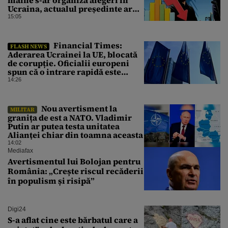
Ucraina, actualul președinte ar
pierde categoric în turul al doilea
15:05
Financial Times:
FLASH NEWS
Aderarea Ucrainei la UE, blocată
de corupție. Oficialii europeni
spun că o intrare rapidă este
imposibilă
14:26
Nou avertisment la
MILITAR
granița de est a NATO. Vladimir
Putin ar putea testa unitatea
Alianței chiar din toamna aceasta
14:02
Mediafax
Avertismentul lui Bolojan pentru
România: „Crește riscul recăderii
în populism și risipă”
Digi24
S-a aflat cine este bărbatul care a