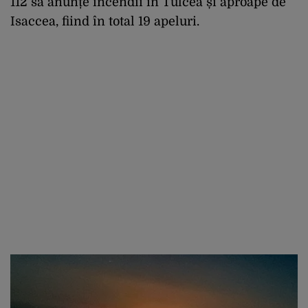
112 să anunțe incendii în Tulcea și aproape de
Isaccea, fiind în total 19 apeluri.