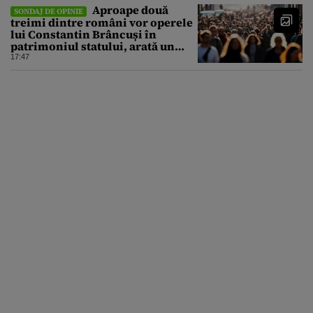
Aproape două
SONDAJ DE OPINIE
treimi dintre români vor operele
lui Constantin Brâncuși în
patrimoniul statului, arată un
sondaj
17:47