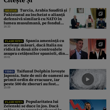
Turcia, Arabia Saudită și
MILITAR
Pakistanul au încheiat o alianță
defensivă similară cu NATO în
lumea musulmană, pe fondul
conflictelor din Orientul Mijlociu
16:33
Spania amenință cu
FLASH NEWS
aceleași măsuri, dacă Italia nu
ridică în două zile controalele
asupra cetățenilor spanioli, din
cauza crizei migrației
16:01
Taifunul Dolphin lovește
VIDEO
Japonia. Sute de mii de oameni au
primit ordin de evacuare, iar
peste 500 de zboruri au fost
anulate
15:09
Popularitatea lui
FLASH NEWS
Zelenski se duce în jos. Dacă
mâine s-ar organiza alegeri în