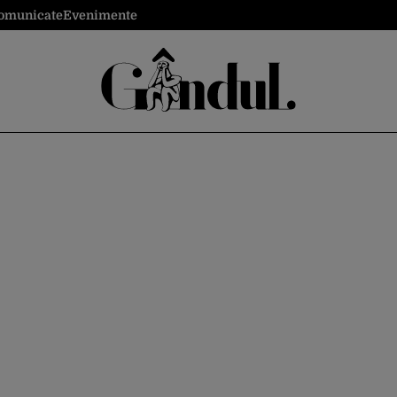
omunicate
Evenimente