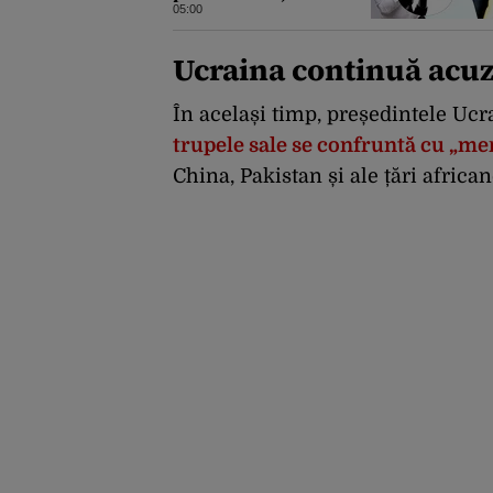
pentru tentativă de
05:00
crimă. Bărbatul a
înjunghiat un alt
Ucraina continuă acuza
interlop periculos
În același timp, președintele Ucra
trupele sale se confruntă cu „me
China, Pakistan și ale țări african