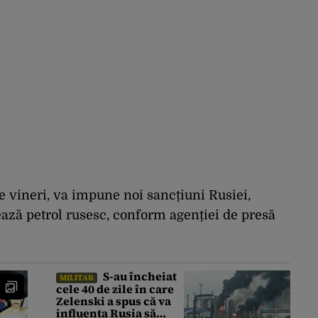
e vineri, va impune noi sancțiuni Rusiei,
ează petrol rusesc, conform agenției de presă
S-au încheiat
MILITAR
cele 40 de zile în care
Zelenski a spus că va
influența Rusia să