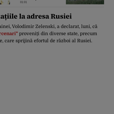
ceară pace. Ce
01:01
rezultate a adus
operațiunea Kievului
țiile la adresa Rusiei
inei, Volodimir Zelenski, a declarat, luni, că
rcenari”
proveniți din diverse state, precum
e, care sprijină efortul de război al Rusiei.