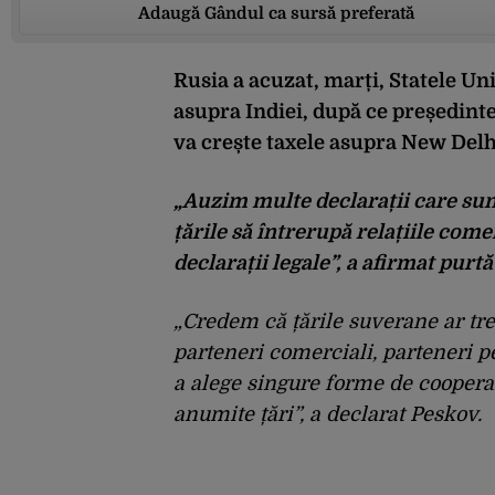
Adaugă Gândul ca sursă preferată
Rusia a acuzat, marți, Statele Un
asupra Indiei, după ce președin
va crește taxele asupra New Delhi
„Auzim multe declarații care sunt
țările să întrerupă relațiile com
declarații legale”, a afirmat pur
„Credem că țările suverane ar treb
parteneri comerciali, parteneri 
a alege singure forme de coopera
anumite țări”, a declarat Peskov.