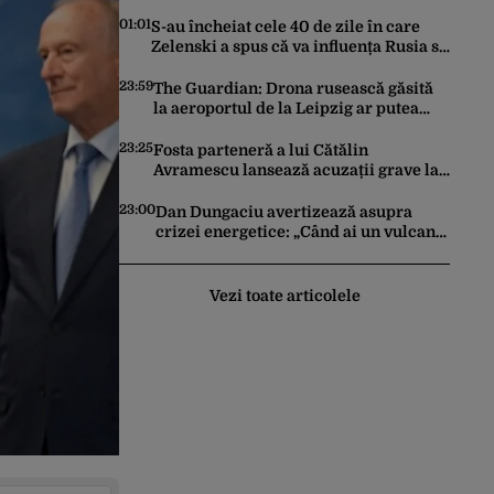
tentativă de crimă. Bărbatul a
înjunghiat un alt interlop periculos
01:01
S-au încheiat cele 40 de zile în care
Zelenski a spus că va influența Rusia să
ceară pace. Ce rezultate a adus
operațiunea Kievului
23:59
The Guardian: Drona rusească găsită
la aeroportul de la Leipzig ar putea
constitui un act de escaladare a
tensiunilor NATO-Rusia
23:25
Fosta parteneră a lui Cătălin
Avramescu lansează acuzații grave la
adresa acestuia și explică de ce a
sesizat DIICOT: „Făcea baie complet
23:00
Dan Dungaciu avertizează asupra
dezbrăcat cu copiii”. Fostul consilier
crizei energetice: „Când ai un vulcan
prezidențial respinge acuzațiile
deasupra, nu stai să găsești soluții cu
leucoplast”
Vezi toate articolele