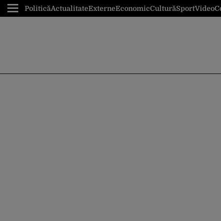
Politică
Actualitate
Externe
Economic
Cultură
Sport
Video
C