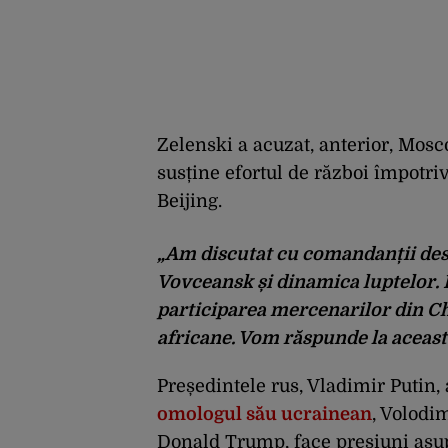
Zelenski a acuzat, anterior, Mosc
susține efortul de război împotriv
Beijing.
„Am discutat cu comandanții desp
Vovceansk și dinamica luptelor. 
participarea mercenarilor din Chi
africane. Vom răspunde la această
Președintele rus, Vladimir Putin,
omologul său ucrainean
, Volodim
Donald Trump, face presiuni asu