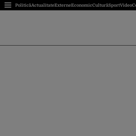
Politică
Actualitate
Externe
Economic
Cultură
Sport
Video
C