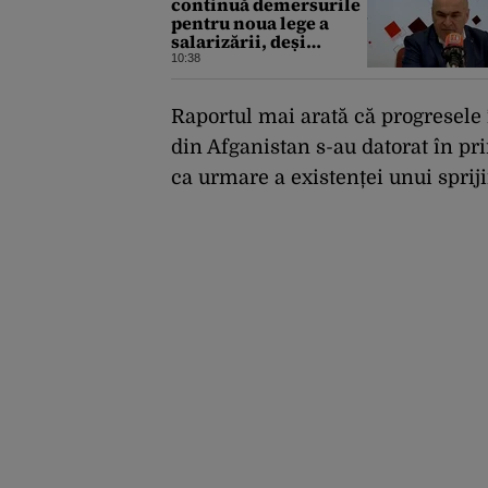
continuă demersurile
pentru noua lege a
salarizării, deși
sindicatele se opun
10:38
categoric. Bolojan
anunță când ar putea fi
depusă în Parlament
Raportul mai arată că progresele 
din Afganistan s-au datorat în pr
ca urmare a existenței unui spriji