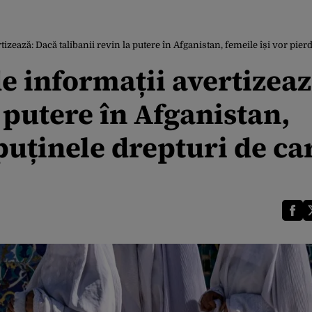
izează: Dacă talibanii revin la putere în Afganistan, femeile își vor pier
e informații avertizeaz
 putere în Afganistan,
puținele drepturi de ca