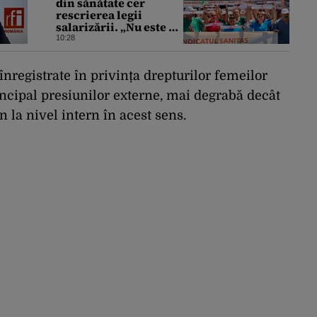
din sănătate cer
rescrierea legii
salarizării. „Nu este o
opțiune negociabilă”.
10:28
Ce modificări au
trimis Guvernului
Bolojan
înregistrate în privința drepturilor femeilor
incipal presiunilor externe, mai degrabă decât
n la nivel intern în acest sens.