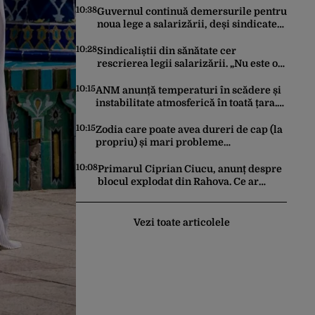
10:38
Guvernul continuă demersurile pentru
noua lege a salarizării, deși sindicatele
se opun categoric. Bolojan anunță când
ar putea fi depusă în Parlament
10:28
Sindicaliștii din sănătate cer
rescrierea legii salarizării. „Nu este o
opțiune negociabilă”. Ce modificări au
trimis Guvernului Bolojan
10:15
ANM anunță temperaturi în scădere și
instabilitate atmosferică în toată țara.
Cum va fi vremea în București și când
vin vijeliile
10:15
Zodia care poate avea dureri de cap (la
propriu) și mari probleme
cardiovasculare în luna august 2026.
Avertismentul experților în astrologie
10:08
Primarul Ciprian Ciucu, anunț despre
blocul explodat din Rahova. Ce ar
putea să le transmită edilul locatarilor
rămași pe drumuri
Vezi toate articolele