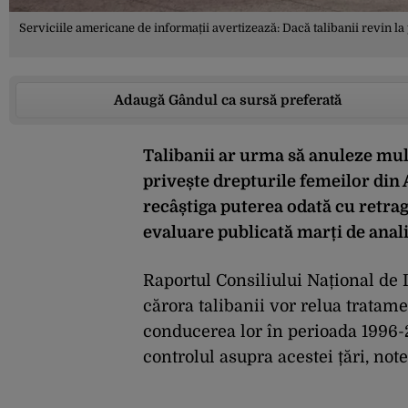
Serviciile americane de informații avertizează: Dacă talibanii revin la 
Adaugă Gândul ca sursă preferată
Talibanii ar urma să anuleze mult
privește drepturile femeilor din 
recâștiga puterea odată cu
retra
evaluare publicată marți de anali
Raportul Consiliului Național de I
cărora talibanii vor relua tratame
conducerea lor în perioada 1996-2
controlul asupra acestei țări, not