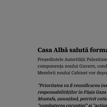
Casa Albă salută form
Președintele Autorității Palestin
componența noului Guvern, con
Membrii noului Cabinet vor depu
”Prioritatea va fi reunificarea in
responsabilităților în Fâșia Ga
Mustafa, anunțând, potrivit coti
”combaterea corupției” și ”acțiun