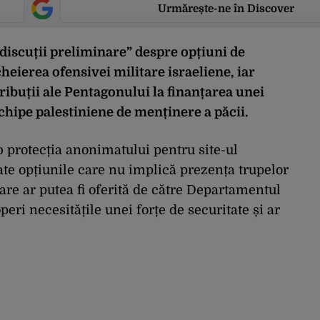
Urmărește-ne în Discover
discuții preliminare” despre opțiuni de
heierea ofensivei militare israeliene, iar
ibuții ale Pentagonului la finanțarea unei
chipe palestiniene de menținere a păcii.
b protecția anonimatului pentru site-ul
ate opțiunile care nu implică prezența trupelor
re ar putea fi oferită de către Departamentul
eri necesitățile unei forțe de securitate și ar