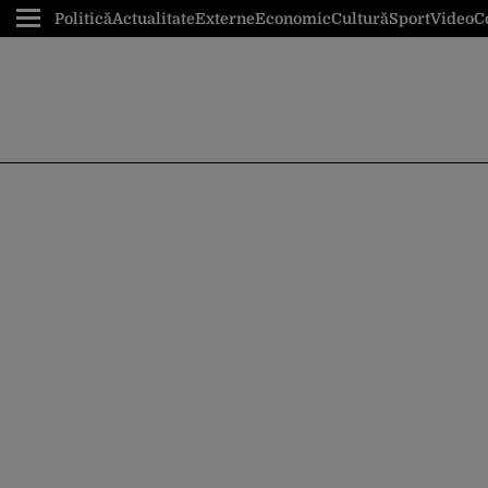
Politică
Actualitate
Externe
Economic
Cultură
Sport
Video
C