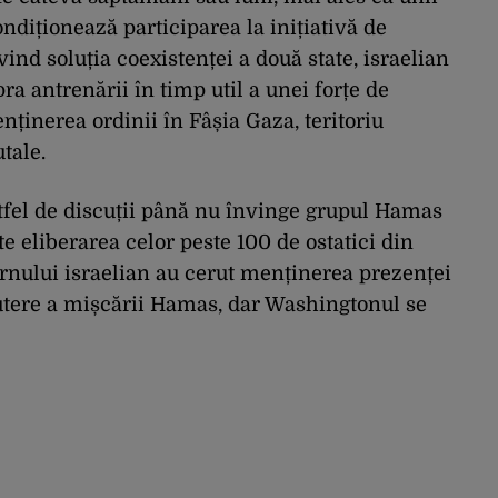
ndiționează participarea la inițiativă de
nd soluția coexistenței a două state, israelian
pra antrenării în timp util a unei forțe de
nținerea ordinii în Fâșia Gaza, teritoriu
tale.
astfel de discuții până nu învinge grupul Hamas
te eliberarea celor peste 100 de ostatici din
nului israelian au cerut menținerea prezenței
putere a mișcării Hamas, dar Washingtonul se