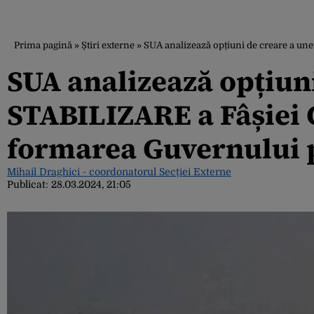
Prima pagină
»
Știri externe
»
SUA analizează opțiuni de creare a un
SUA analizează opțiun
STABILIZARE a Fâșiei 
formarea Guvernului 
Mihail Draghici - coordonatorul Secției Externe
Publicat:
28.03.2024, 21:05