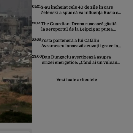
tentativă de crimă. Bărbatul a
înjunghiat un alt interlop periculos
01:01
S-au încheiat cele 40 de zile în care
Zelenski a spus că va influența Rusia să
ceară pace. Ce rezultate a adus
operațiunea Kievului
23:59
The Guardian: Drona rusească găsită
la aeroportul de la Leipzig ar putea
constitui un act de escaladare a
tensiunilor NATO-Rusia
23:25
Fosta parteneră a lui Cătălin
Avramescu lansează acuzații grave la
adresa acestuia și explică de ce a
sesizat DIICOT: „Făcea baie complet
23:00
Dan Dungaciu avertizează asupra
dezbrăcat cu copiii”. Fostul consilier
crizei energetice: „Când ai un vulcan
prezidențial respinge acuzațiile
deasupra, nu stai să găsești soluții cu
leucoplast”
Vezi toate articolele