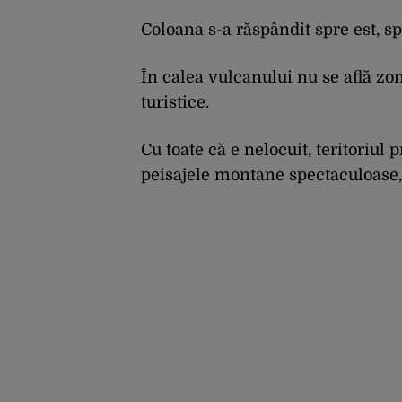
combaterea
infecţiilor
Coloana s-a răspândit spre est, sp
nosocomiale
În calea vulcanului nu se află zon
turistice.
Cu toate că e nelocuit, teritoriul 
peisajele montane spectaculoase, 