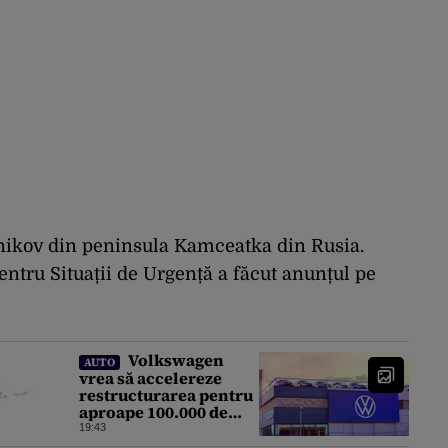
nikov din peninsula Kamceatka din Rusia.
pentru Situații de Urgență a făcut anunțul pe
Volkswagen
AUTO
vrea să accelereze
restructurarea pentru
aproape 100.000 de
locuri de muncă. Care
19:43
este motivul