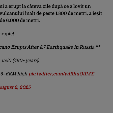
i a erupt la câteva zile după ce a lovit un
ulcanului înalt de peste 1.800 de metri, a ieșit
 de 6.000 de metri.
propie!
cano Erupts After 8.7 Earthquake in Russia **
 1550 (460+ years)
w 5–6KM high
pic.twitter.com/wlRhuQiIMX
ugust 2, 2025