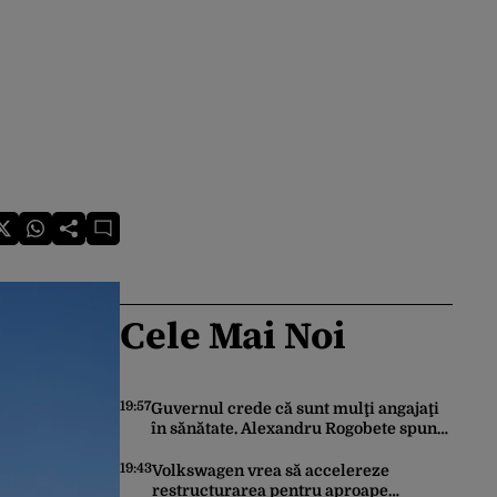
!
Cele Mai Noi
19:57
Guvernul crede că sunt mulţi angajaţi
în sănătate. Alexandru Rogobete spune
că nu e destul personal pentru
combaterea infecţiilor nosocomiale
19:43
Volkswagen vrea să accelereze
restructurarea pentru aproape