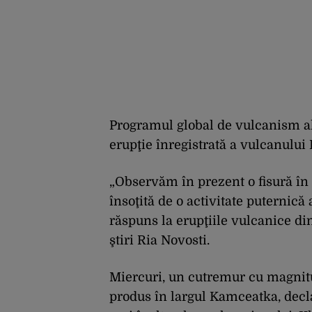
Programul global de vulcanism al
erupţie înregistrată a vulcanului
„Observăm în prezent o fisură în 
însoţită de o activitate puternică 
răspuns la erupţiile vulcanice d
ştiri Ria Novosti.
Miercuri, un cutremur cu magnitu
produs în largul Kamceatka, decla