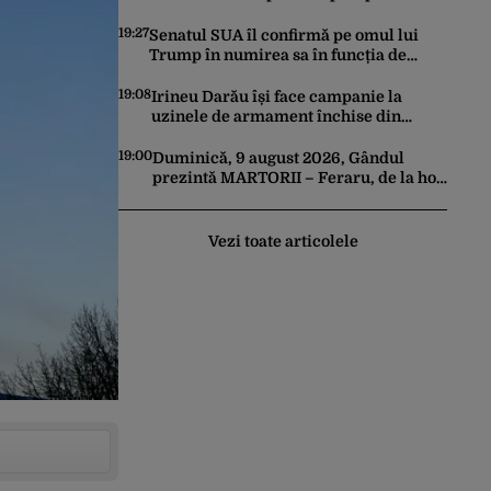
100.000 de locuri de muncă. Care este
motivul
19:27
Senatul SUA îl confirmă pe omul lui
Trump în numirea sa în funcția de
procuror general
19:08
Irineu Darău își face campanie la
uzinele de armament închise din
Dâmbovița. Muncitorii aflați în
concediu forțat din cauza lipsei
19:00
Duminică, 9 august 2026, Gândul
comenzilor au fost chemați de acasă
prezintă MARTORII – Feraru, de la hoț,
pentru a da mâna cu Ministrul
la rege pe TikTok
Economiei
Vezi toate articolele