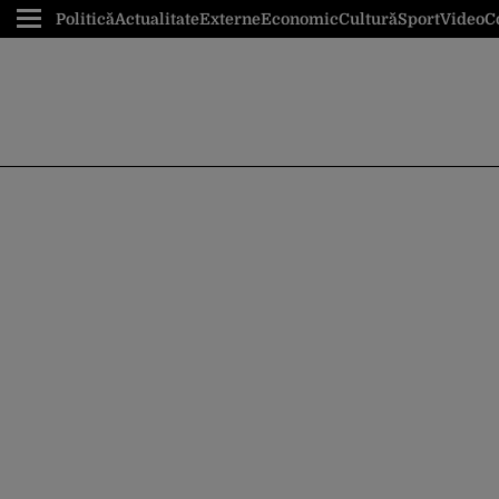
Politică
Actualitate
Externe
Economic
Cultură
Sport
Video
C