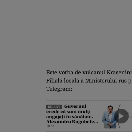
Este vorba de vulcanul Krașenin
Filiala locală a Ministerului rus 
Telegram:
Guvernul
BILANȚ
crede că sunt mulţi
angajaţi în sănătate.
Alexandru Rogobete
spune că nu e destul
19:57
personal pentru