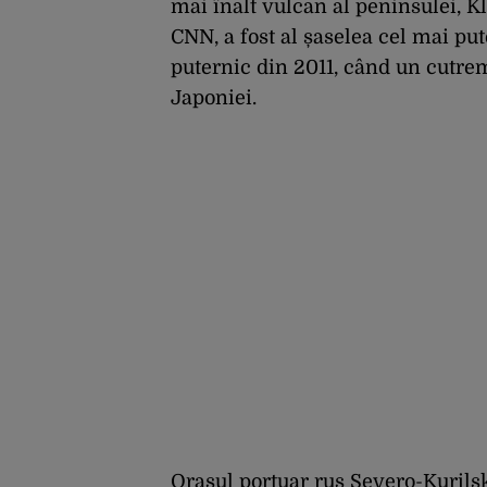
mai înalt vulcan al peninsulei, Kl
CNN, a fost al șaselea cel mai put
puternic din 2011, când un cutre
Japoniei.
Orașul portuar rus Severo-Kurilsk,