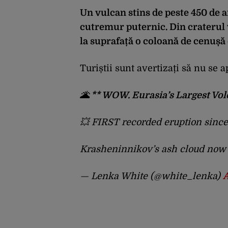
Un vulcan stins de peste 450 de an
cutremur puternic. Din craterul v
la suprafață o coloană de cenușă
Turiștii sunt avertizați să nu se a
🌋 ** WOW. Eurasia’s Largest Vol
💥 FIRST recorded eruption since
Krasheninnikov’s ash cloud no
— Lenka White (@white_lenka)
A