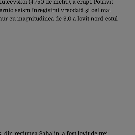
iutcevskoi (4.750 de metri), a erupt. Potrivit
ernic seism înregistrat vreodată și cel mai
mur cu magnitudinea de 9,0 a lovit nord-estul
 din regiunea Sahalin, a fost lovit de trei