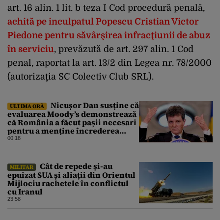
art. 16 alin. 1 lit. b teza I Cod procedură penală,
achită pe inculpatul Popescu Cristian Victor
Piedone pentru săvârşirea infracţiunii de abuz
în serviciu
, prevăzută de art. 297 alin. 1 Cod
penal, raportat la art. 13/2 din Legea nr. 78/2000
(autorizaţia SC Colectiv Club SRL).
Nicușor Dan susține că
ULTIMA ORĂ
evaluarea Moody’s demonstrează
că România a făcut pașii necesari
pentru a menține încrederea
investitorilor: „Totuși,
00:18
perspectiva rămâne rezervată”
Cât de repede și-au
MILITAR
epuizat SUA și aliații din Orientul
Mijlociu rachetele în conflictul
cu Iranul
23:58