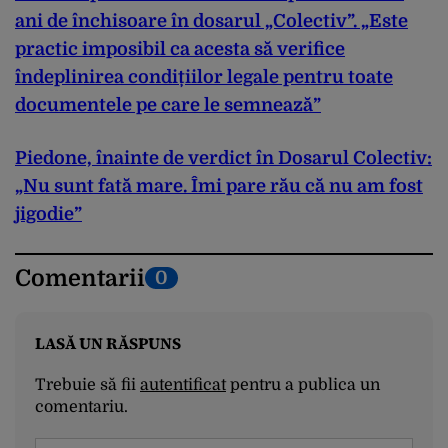
ani de închisoare în dosarul „Colectiv”. „Este
practic imposibil ca acesta să verifice
îndeplinirea condițiilor legale pentru toate
documentele pe care le semnează”
Piedone, înainte de verdict în Dosarul Colectiv:
„Nu sunt fată mare. Îmi pare rău că nu am fost
jigodie”
Comentarii
0
LASĂ UN RĂSPUNS
Trebuie să fii
autentificat
pentru a publica un
comentariu.