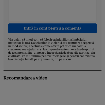
Intră în cont pentru a comenta
Vă rugăm să țineți cont că folosirea injuriilor, a limbajului
instigator la ură, a apelurilor la violență sau trimiterea repetată,
în mod abuziv, a aceluiași comentariu pot duce nu doar la
ștergerea mesajului, ci și la suspendarea temporară a dreptului
de a comenta. Site-ul nostru încurajează dezbaterile aprinse, dar
civilizate. Vă mulțumim pentru înțelegere și pentru contribuția
la o discuție bazată pe argumente, nu pe atacuri.
Recomandarea video