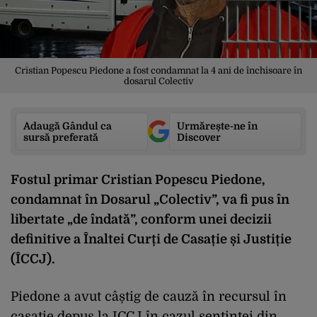
Cristian Popescu Piedone a fost condamnat la 4 ani de închisoare în
dosarul Colectiv
Adaugă Gândul ca
Urmărește-ne în
sursă preferată
Discover
Fostul primar Cristian Popescu Piedone,
condamnat în Dosarul „Colectiv”, va fi pus în
libertate „de îndată”, conform unei decizii
definitive a Înaltei Curți de Casație și Justiție
(ÎCCJ).
Piedone a avut câștig de cauză în recursul în
casație depus la ICCJ în cazul sentinței din