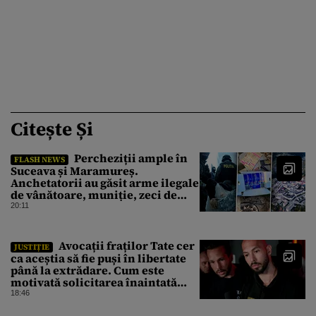
Citește Și
Percheziții ample în
FLASH NEWS
Suceava și Maramureș.
Anchetatorii au găsit arme ilegale
de vânătoare, muniție, zeci de
trofee de vânat și materiale
20:11
pirotehnice
Avocații fraților Tate cer
JUSTIȚIE
ca aceștia să fie puși în libertate
până la extrădare. Cum este
motivată solicitarea înaintată
instanței
18:46