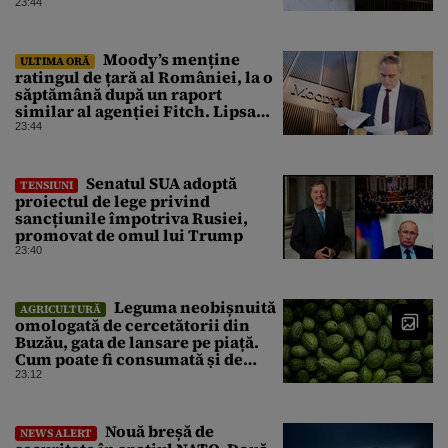
un răgaz, dar în niciun caz un
23:44
motiv de relaxare”
Moody’s menține
ULTIMA ORĂ
ratingul de țară al României, la o
săptămână după un raport
similar al agenției Fitch. Lipsa
unui guvern cu puteri depline,
23:44
principala vulnerabilitate din
raport
Senatul SUA adoptă
TENSIUNI
proiectul de lege privind
sancțiunile împotriva Rusiei,
promovat de omul lui Trump
23:40
Leguma neobișnuită
AGRICULTURĂ
omologată de cercetătorii din
Buzău, gata de lansare pe piață.
Cum poate fi consumată și de
unde provine soiul
23:12
Nouă breșă de
NEWS ALERT