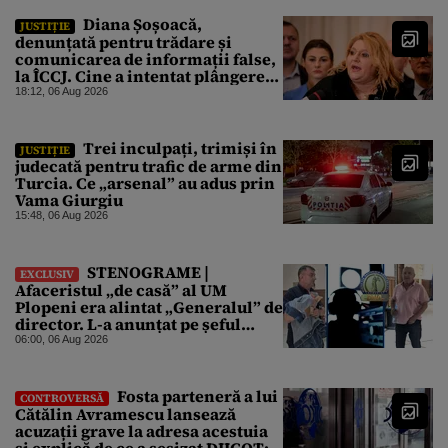
Diana Șoșoacă,
JUSTIȚIE
denunțată pentru trădare și
comunicarea de informații false,
la ÎCCJ. Cine a intentat plângerea
penală
18:12, 06 Aug 2026
Trei inculpați, trimiși în
JUSTIȚIE
judecată pentru trafic de arme din
Turcia. Ce „arsenal” au adus prin
Vama Giurgiu
15:48, 06 Aug 2026
STENOGRAME |
EXCLUSIV
Afaceristul „de casă” al UM
Plopeni era alintat „Generalul” de
director. L-a anunțat pe șeful
uzinei că i-a adus „subțireanu,
06:00, 06 Aug 2026
așa”
Fosta parteneră a lui
CONTROVERSĂ
Cătălin Avramescu lansează
acuzații grave la adresa acestuia
și explică de ce a sesizat DIICOT: