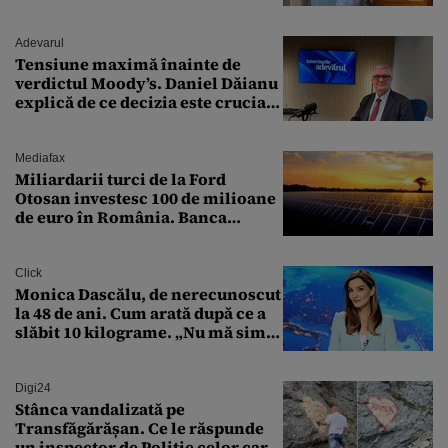
„Zeiță superbă!”
Adevarul
Tensiune maximă înainte de
verdictul Moody’s. Daniel Dăianu
explică de ce decizia este crucială
pentru economia României
Mediafax
Miliardarii turci de la Ford
Otosan investesc 100 de milioane
de euro în România. Banca
Transilvania le acordă o
finanțare uriașă
Click
Monica Dascălu, de nerecunoscut
la 48 de ani. Cum arată după ce a
slăbit 10 kilograme. „Nu mă simt
bine în această perioadă”
Digi24
Stânca vandalizată pe
Transfăgărășan. Ce le răspunde
un inspector de Poliție celor care