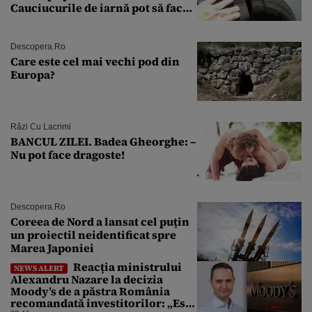
Cauciucurile de iarnă pot să facă
explozie la peste 40°C?
Descopera.ro
Care este cel mai vechi pod din
Europa?
Râzi Cu Lacrimi
BANCUL ZILEI. Badea Gheorghe: –
Nu pot face dragoste!
Descopera.ro
Coreea de Nord a lansat cel puțin
un proiectil neidentificat spre
Marea Japoniei
Reacția ministrului
NEWS ALERT
Alexandru Nazare la decizia
Moody’s de a păstra România
recomandată investitorilor: „Este