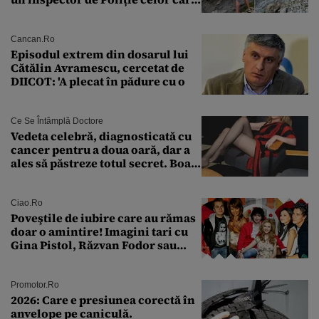
întreabă: „Dar ce a făcut?”
Cancan.ro
Episodul extrem din dosarul lui
Cătălin Avramescu, cercetat de
DIICOT: 'A plecat în pădure cu o
Ce Se Întâmplă Doctore
Vedeta celebră, diagnosticată cu
cancer pentru a doua oară, dar a
ales să păstreze totul secret. Boala
a fost descoperită la un control de
rutină
Ciao.ro
Poveştile de iubire care au rămas
doar o amintire! Imagini tari cu
Gina Pistol, Răzvan Fodor sau
Andra Măruţă şi foştii parteneri
Promotor.ro
2026: Care e presiunea corectă în
anvelope pe caniculă.