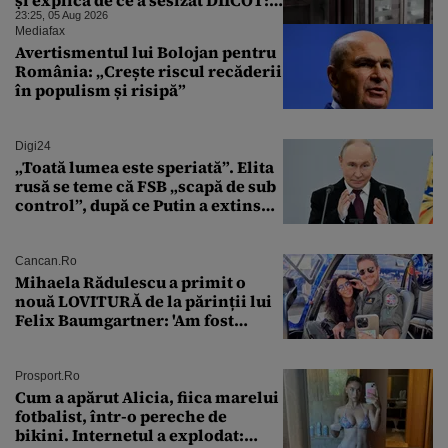
„Făcea baie complet dezbrăcat cu
23:25, 05 Aug 2026
copiii”. Fostul consilier
Mediafax
prezidențial respinge acuzațiile
Avertismentul lui Bolojan pentru
România: „Crește riscul recăderii
în populism și risipă”
Digi24
„Toată lumea este speriată”. Elita
rusă se teme că FSB „scapă de sub
control”, după ce Putin a extins
puterea serviciului
Cancan.ro
Mihaela Rădulescu a primit o
nouă LOVITURĂ de la părinții lui
Felix Baumgartner: 'Am fost
ȘTEARSĂ complet din
Prosport.ro
Cum a apărut Alicia, fiica marelui
fotbalist, într-o pereche de
bikini. Internetul a explodat: