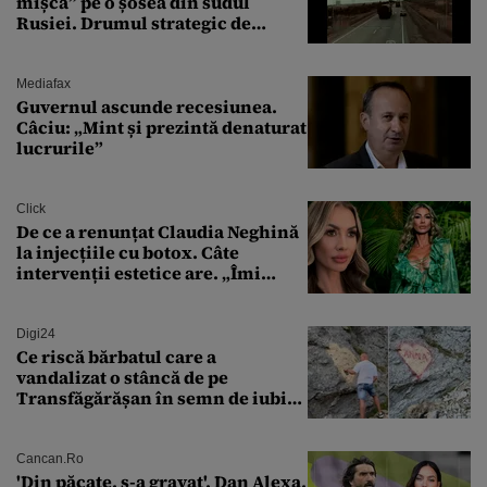
mișcă” pe o șosea din sudul
Rusiei. Drumul strategic de
aprovizionare către Crimeea este
controlat complet
Mediafax
Guvernul ascunde recesiunea.
Câciu: „Mint și prezintă denaturat
lucrurile”
Click
De ce a renunțat Claudia Neghină
la injecțiile cu botox. Câte
intervenții estetice are. „Îmi
îngheață fața”
Digi24
Ce riscă bărbatul care a
vandalizat o stâncă de pe
Transfăgărășan în semn de iubire
față de „Anna”
Cancan.ro
'Din păcate, s-a gravat'. Dan Alexa,