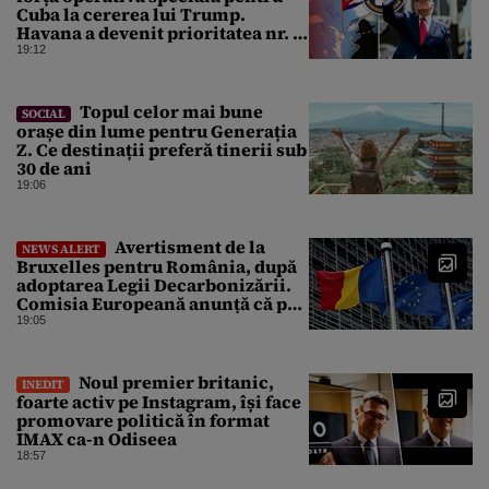
Cuba la cererea lui Trump.
Havana a devenit prioritatea nr. 1
alături de China, Iran și Rusia
19:12
Topul celor mai bune
SOCIAL
orașe din lume pentru Generația
Z. Ce destinații preferă tinerii sub
30 de ani
19:06
Avertisment de la
NEWS ALERT
Bruxelles pentru România, după
adoptarea Legii Decarbonizării.
Comisia Europeană anunță că pot
fi „consecințe financiare”
19:05
Noul premier britanic,
INEDIT
foarte activ pe Instagram, își face
promovare politică în format
IMAX ca-n Odiseea
18:57