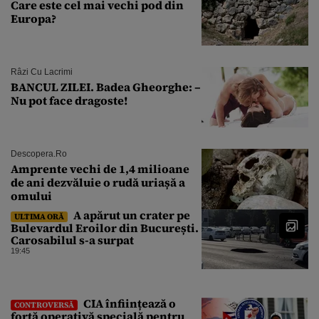
Care este cel mai vechi pod din
Europa?
Râzi Cu Lacrimi
BANCUL ZILEI. Badea Gheorghe: –
Nu pot face dragoste!
Descopera.ro
Amprente vechi de 1,4 milioane
de ani dezvăluie o rudă uriașă a
omului
A apărut un crater pe
ULTIMA ORĂ
Bulevardul Eroilor din București.
Carosabilul s-a surpat
19:45
CIA înființează o
CONTROVERSĂ
forță operativă specială pentru