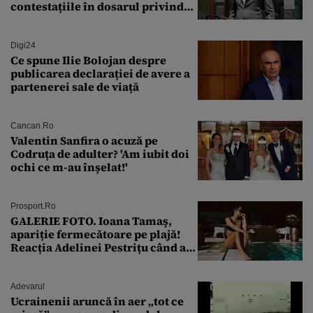
contestațiile în dosarul privind
lovitura de stat
Digi24
Ce spune Ilie Bolojan despre
publicarea declarației de avere a
partenerei sale de viață
Cancan.ro
Valentin Sanfira o acuză pe
Codruța de adulter? 'Am iubit doi
ochi ce m-au înșelat!'
Prosport.ro
GALERIE FOTO. Ioana Tamaş,
apariție fermecătoare pe plajă!
Reacția Adelinei Pestrițu când a
văzut-o
Adevarul
Ucrainenii aruncă în aer „tot ce