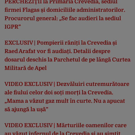
PERCHEZIȚII la Primăria Crevedia, sediul
firmei Flagas și domiciliile administratorilor.
Procurorul general: „Se fac audieri la sediul
IGPR”
EXCLUSIV | Pompierii răniți la Crevedia și
Raed Arafat vor fi audiați. Detalii despre
dosarul deschis la Parchetul de pe lângă Curtea
Militară de Apel
VIDEO EXCLUSIV | Dezvăluiri cutremurătoare
ale fiului celor doi soți morți la Crevedia.
„Mama a văzut gaz mult în curte. Nu a apucat
să ajungă la ușă”
VIDEO EXCLUSIV | Mărturiile oamenilor care
au văzut infernul de la Crevedia și au simțit