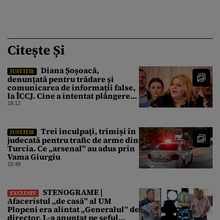
Citește Și
Diana Șoșoacă,
JUSTIȚIE
denunțată pentru trădare și
comunicarea de informații false,
la ÎCCJ. Cine a intentat plângerea
penală
18:12
Trei inculpați, trimiși în
JUSTIȚIE
judecată pentru trafic de arme din
Turcia. Ce „arsenal” au adus prin
Vama Giurgiu
15:48
STENOGRAME |
EXCLUSIV
Afaceristul „de casă” al UM
Plopeni era alintat „Generalul” de
director. L-a anunțat pe șeful