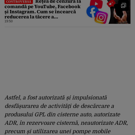
Rețea de cenzură la
CONTROVERSĂ
comandă pe YouTube, Facebook
și Instagram. Cum se încearcă
reducerea la tăcere a
investigațiilor de presă de pe
19:50
social media
Astfel, a fost autorizată și impulsionată
desfășurarea de activități de descărcare a
produsului GPL din cisterne auto, autorizate
ADR, în rezervoare cisternă, neautorizate ADR,
precum și utilizarea unei pompe mobile