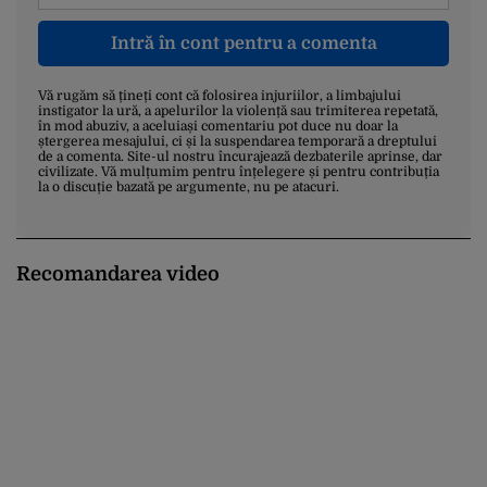
Intră în cont pentru a comenta
Vă rugăm să țineți cont că folosirea injuriilor, a limbajului
instigator la ură, a apelurilor la violență sau trimiterea repetată,
în mod abuziv, a aceluiași comentariu pot duce nu doar la
ștergerea mesajului, ci și la suspendarea temporară a dreptului
de a comenta. Site-ul nostru încurajează dezbaterile aprinse, dar
civilizate. Vă mulțumim pentru înțelegere și pentru contribuția
la o discuție bazată pe argumente, nu pe atacuri.
Recomandarea video