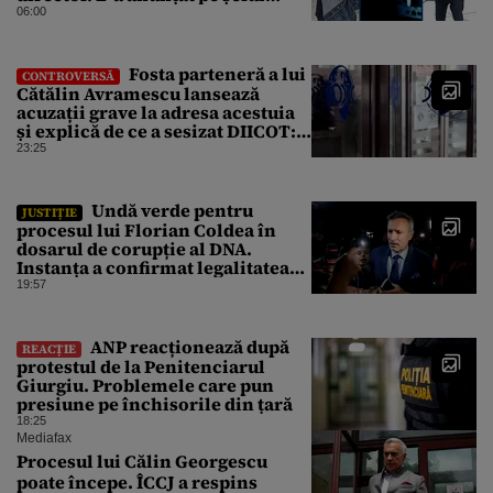
uzinei că i-a adus „subțireanu,
06:00
așa”
Fosta parteneră a lui
CONTROVERSĂ
Cătălin Avramescu lansează
acuzații grave la adresa acestuia
și explică de ce a sesizat DIICOT:
„Făcea baie complet dezbrăcat cu
23:25
copiii”. Fostul consilier
prezidențial respinge acuzațiile
Undă verde pentru
JUSTIȚIE
procesul lui Florian Coldea în
dosarul de corupție al DNA.
Instanța a confirmat legalitatea
rechizitoriului de la Anticorupție
19:57
ANP reacționează după
REACȚIE
protestul de la Penitenciarul
Giurgiu. Problemele care pun
presiune pe închisorile din țară
18:25
Mediafax
Procesul lui Călin Georgescu
poate începe. ÎCCJ a respins