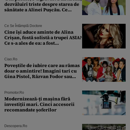
dezvăluiri triste despre starea de
sănătate a Alinei Pușcău. Ce
discuție au avut cu două zile în
urmă
Ce Se Întâmplă Doctore
Cine își aduce aminte de Alina
Crișan, fostă solistă a trupei ASIA?
Ce s-a ales de ea: a fost
condamnată la închisoare cu
suspendare. Ce acuzații i se aduc
Ciao.ro
Poveştile de iubire care au rămas
doar o amintire! Imagini tari cu
Gina Pistol, Răzvan Fodor sau
Andra Măruţă şi foştii parteneri
Promotor.ro
Modernizează-ți mașina fără
investiții mari. Cinci accesorii
recomandate șoferilor
Descopera.ro