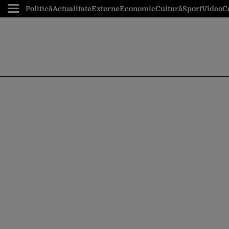
Politică
Actualitate
Externe
Economic
Cultură
Sport
Video
C