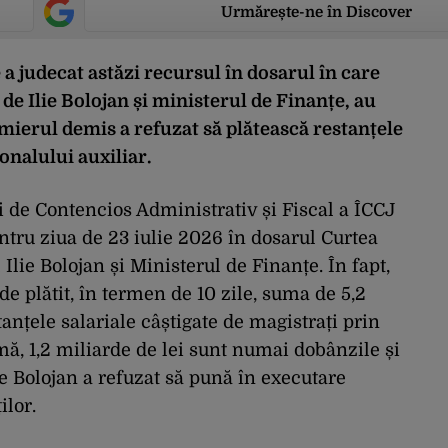
Urmărește-ne în Discover
e a judecat astăzi recursul în dosarul în care
e Ilie Bolojan și ministerul de Finanțe, au
emierul demis a refuzat să plătească restanțele
sonalului auxiliar.
 de Contencios Administrativ și Fiscal a ÎCCJ
tru ziua de 23 iulie 2026 în dosarul Curtea
lie Bolojan și Ministerul de Finanțe. În fapt,
 plătit, în termen de 10 zile, suma de 5,2
anțele salariale câștigate de magistrați prin
mă, 1,2 miliarde de lei sunt numai dobânzile și
e Bolojan a refuzat să pună în executare
ilor.