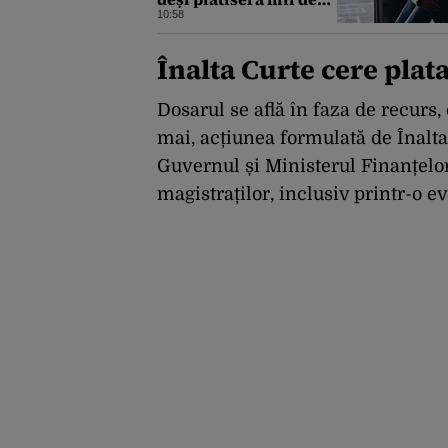
euro. Cum s-au anulat
10:58
zborurile charter de
pe o zi pe alta
Înalta Curte cere plata
Dosarul se află în faza de recurs
mai, acțiunea formulată de Înalta 
Guvernul și Ministerul Finanțelor 
magistraților, inclusiv printr-o e