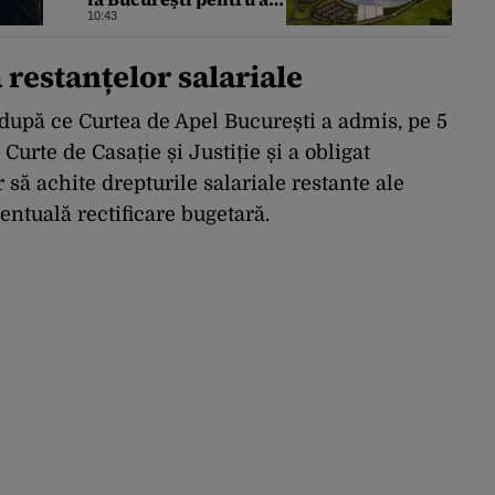
debloca proiectul SMR
10:43
de la Doicești
 restanțelor salariale
, după ce Curtea de Apel București a admis, pe 5
Curte de Casație și Justiție și a obligat
să achite drepturile salariale restante ale
ventuală rectificare bugetară.