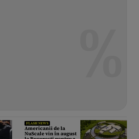
FLASH NEWS
Americanii de la
NuScale vin în august
la București pentru a