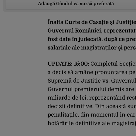
Adaugă Gândul ca sursă preferată
Înalta Curte de Casație și Justiți
Guvernul României, reprezentat d
fost date în judecată, după ce pr
salariale ale magistraților și per
UPDATE: 15:00:
Completul Secției
a decis să amâne pronunțarea pen
Supremă de Justiție vs. Guvernul I
Guvernul premierului demis are de
miliarde de lei, reprezentând rest
decizii definitive. Din această su
penalitățile, din momentul în car
hotărârile definitive ale magistraț