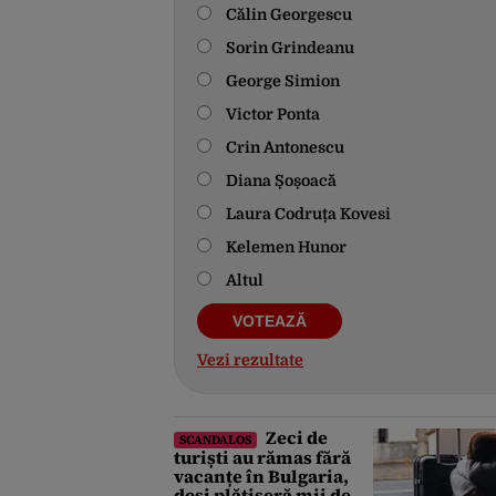
Călin Georgescu
Sorin Grindeanu
George Simion
Victor Ponta
Crin Antonescu
Diana Șoșoacă
Laura Codruța Kovesi
Kelemen Hunor
Altul
Vezi rezultate
Zeci de
SCANDALOS
turiști au rămas fără
vacanțe în Bulgaria,
deși plătiseră mii de