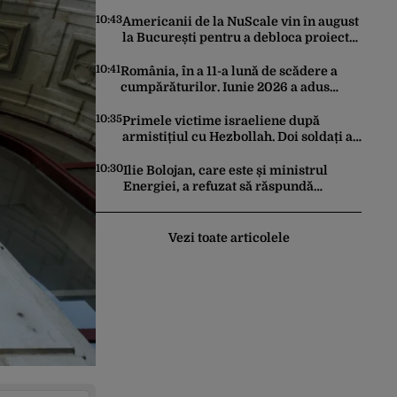
Cum s-au anulat zborurile charter de
pe o zi pe alta
10:43
Americanii de la NuScale vin în august
la București pentru a debloca proiectul
SMR de la Doicești
10:41
România, în a 11-a lună de scădere a
cumpărăturilor. Iunie 2026 a adus
prăbușirea comerțului, potrivit datelor
INS
10:35
Primele victime israeliene după
armistițiul cu Hezbollah. Doi soldați au
murit în sudul Libanului, iar un atac
aerian israelian a ucis un civil
10:30
Ilie Bolojan, care este și ministrul
Energiei, a refuzat să răspundă
întrebărilor jurnaliștilor despre
situația din energie. România
traversează în acest moment cea mai
Vezi toate articolele
gravă criză energetică de după
Revoluție