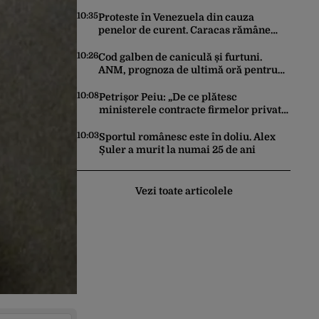
au ciocnit
10:35
Proteste în Venezuela din cauza
penelor de curent. Caracas rămâne
fără electricitate, după ce SUA au
promis modernizarea rețelei
10:26
Cod galben de caniculă și furtuni.
ANM, prognoza de ultimă oră pentru
București și restul țării
10:08
Petrișor Peiu: „De ce plătesc
ministerele contracte firmelor private
pentru a elabora strategii care
reprezintă îndatorirea angajaților din
10:03
Sportul românesc este în doliu. Alex
minister?”
Șuler a murit la numai 25 de ani
Vezi toate articolele