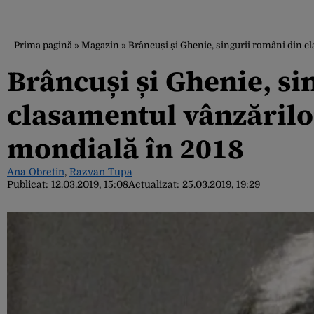
Prima pagină
»
Magazin
»
Brâncuși și Ghenie, singurii români din cl
Brâncuși și Ghenie, si
clasamentul vânzărilor
mondială în 2018
Ana Obretin
,
Razvan Tupa
Publicat:
12.03.2019, 15:08
Actualizat:
25.03.2019, 19:29