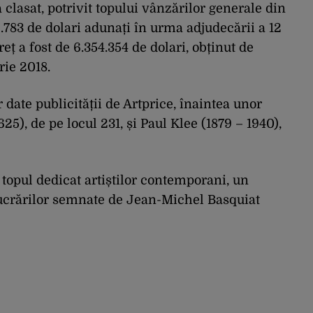
 clasat, potrivit topului vânzărilor generale din
9.783 de dolari adunați în urma adjudecării a 12
eț a fost de 6.354.354 de dolari, obținut de
ie 2018.
r date publicității de Artprice, înaintea unor
625), de pe locul 231, și Paul Klee (1879 – 1940),
 topul dedicat artiștilor contemporani, un
ucrărilor semnate de Jean-Michel Basquiat