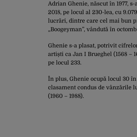
Adrian Ghenie, născut în 1977, s-a
2018, pe locul al 230-lea, cu 9.07
lucrări, dintre care cel mai bun pr
„Boogeyman”, vândută în octombr
Ghenie s-a plasat, potrivit cifrelo
artiști ca Jan I Brueghel (1568 – 1
pe locul 233.
În plus, Ghenie ocupă locul 30 în
clasament condus de vânzările l
(1960 – 1988).