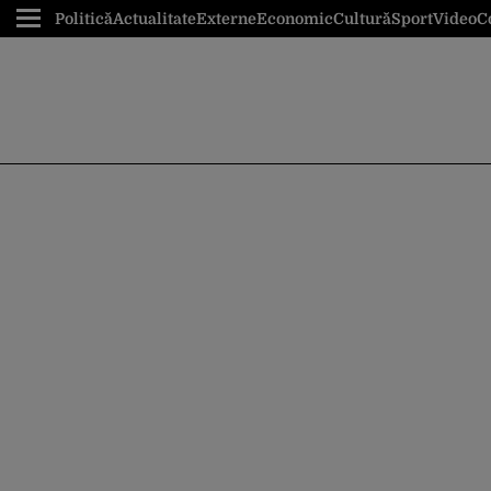
Politică
Actualitate
Externe
Economic
Cultură
Sport
Video
C