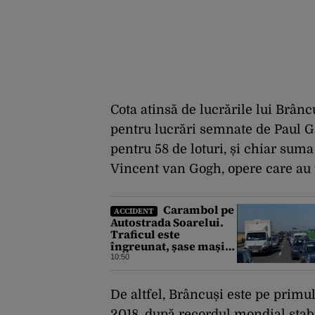
Cota atinsă de lucrările lui Brânc
pentru lucrări semnate de Paul Ga
pentru 58 de loturi, și chiar sum
Vincent van Gogh, opere care au to
Carambol pe
ACCIDENT
Autostrada Soarelui.
Traficul este
îngreunat, șase mașini
s-au ciocnit
10:50
De altfel, Brâncuși este pe primul
2018, după recordul mondial stabi