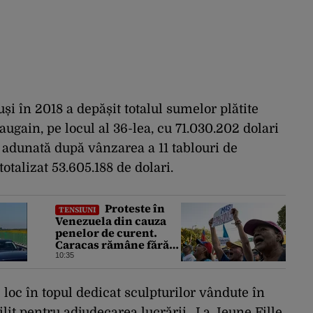
uși în 2018 a depășit totalul sumelor plătite
ugain, pe locul al 36-lea, cu 71.030.202 dolari
a adunată după vânzarea a 11 tablouri de
talizat 53.605.188 de dolari.
Proteste în
TENSIUNI
Venezuela din cauza
penelor de curent.
Caracas rămâne fără
electricitate, după ce
10:35
SUA au promis
modernizarea rețelei
 loc în topul dedicat sculpturilor vândute în
lit pentru adjudecarea lucrării „La Jeune Fille