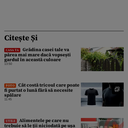
Citește Și
Grădina casei tale va
CASA TA
părea mai mare dacă vopsești
gardul în această culoare
13:50
Cât costă tricoul care poate
FOTO
fi purtat o lună fără să necesite
spălare
11:45
Alimentele pe care nu
UTILE
trebuie să le ții niciodată pe ușa