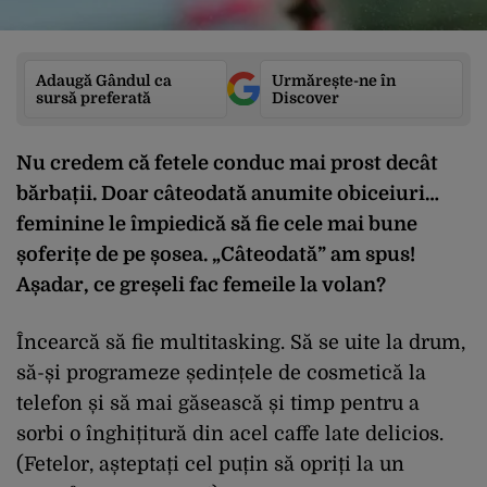
Adaugă Gândul ca
Urmărește-ne în
sursă preferată
Discover
Nu credem că fetele conduc mai prost decât
bărbații. Doar câteodată anumite obiceiuri…
feminine le împiedică să fie cele mai bune
șoferițe de pe șosea. „Câteodată” am spus!
Așadar, ce greșeli fac femeile la volan?
Încearcă să fie multitasking. Să se uite la drum,
să-și programeze ședințele de cosmetică la
telefon și să mai găsească și timp pentru a
sorbi o înghițitură din acel caffe late delicios.
(Fetelor, așteptați cel puțin să opriți la un