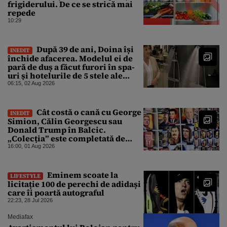
frigiderului. De ce se strică mai
repede
10:29
După 39 de ani, Doina își
INEDIT
închide afacerea. Modelul ei de
pară de duș a făcut furori în spa-
uri și hotelurile de 5 stele ale
lumii. Ce nu a mai mers
06:15, 02 Aug 2026
Cât costă o cană cu George
INEDIT
Simion, Călin Georgescu sau
Donald Trump în Balcic.
„Colecția” este completată de
Nicușor Dan, Ceaușescu și Stalin
16:00, 01 Aug 2026
Eminem scoate la
LIFESTYLE
licitație 100 de perechi de adidași
care îi poartă autograful
22:23, 28 Jul 2026
Mediafax