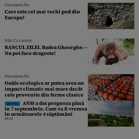
Descopera.ro
Care este cel mai vechi pod din
Europa?
Râzi Cu Lacrimi
BANCUL ZILEI. Badea Gheorghe: –
Nu pot face dragoste!
Descopera.ro
Ouăle ecologice ar putea avea un
impact climatic mai mare decât
cele provenite din ferme clasice
ANM a dat prognoza până
METEO
în 7 septembrie. Cum va fi vremea
în următoarele 4 săptămâni
08:54