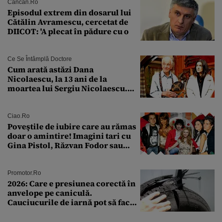
Cancan.ro
Episodul extrem din dosarul lui
Cătălin Avramescu, cercetat de
DIICOT: 'A plecat în pădure cu o
Ce Se Întâmplă Doctore
Cum arată astăzi Dana
Nicolaescu, la 13 ani de la
moartea lui Sergiu Nicolaescu.
Transformarea care i-a surprins
pe toți
Ciao.ro
Poveştile de iubire care au rămas
doar o amintire! Imagini tari cu
Gina Pistol, Răzvan Fodor sau
Andra Măruţă şi foştii parteneri
Promotor.ro
2026: Care e presiunea corectă în
anvelope pe caniculă.
Cauciucurile de iarnă pot să facă
explozie la peste 40°C?