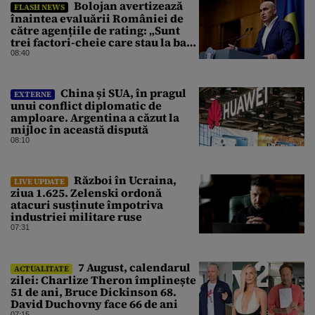
Bolojan avertizează
FLASH NEWS
înaintea evaluării României de
către agențiile de rating: „Sunt
trei factori-cheie care stau la baza
acestor evaluări”
08:40
China și SUA, în pragul
EXTERNE
unui conflict diplomatic de
amploare. Argentina a căzut la
mijloc în această dispută
08:10
Război în Ucraina,
LIVE UPDATE
ziua 1.625. Zelenski ordonă
atacuri susținute împotriva
industriei militare ruse
07:31
7 August, calendarul
ACTUALITATE
zilei: Charlize Theron împlinește
51 de ani, Bruce Dickinson 68.
David Duchovny face 66 de ani
07:15