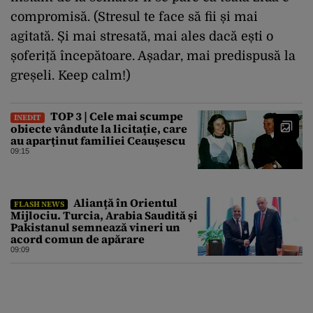
compromisă. (Stresul te face să fii și mai
agitată. Și mai stresată, mai ales dacă ești o
șoferiță începătoare. Așadar, mai predispusă la
greșeli. Keep calm!)
TOP 3 | Cele mai scumpe
INEDIT
obiecte vândute la licitație, care
au aparținut familiei Ceaușescu
09:15
Alianță în Orientul
FLASH NEWS
Mijlociu. Turcia, Arabia Saudită și
Pakistanul semnează vineri un
acord comun de apărare
09:09