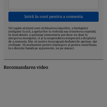
Intră în cont pentru a comenta
Vă rugăm să țineți cont că folosirea injuriilor, a limbajului
instigator la ură, a apelurilor la violență sau trimiterea repetată,
în mod abuziv, a aceluiași comentariu pot duce nu doar la
ștergerea mesajului, ci și la suspendarea temporară a dreptului
de a comenta. Site-ul nostru încurajează dezbaterile aprinse, dar
civilizate. Vă mulțumim pentru înțelegere și pentru contribuția
la o discuție bazată pe argumente, nu pe atacuri.
Recomandarea video