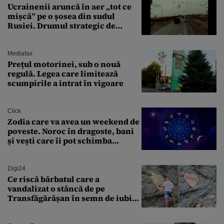
Ucrainenii aruncă în aer „tot ce
mișcă” pe o șosea din sudul
Rusiei. Drumul strategic de
aprovizionare către Crimeea este
controlat complet
Mediafax
Prețul motorinei, sub o nouă
regulă. Legea care limitează
scumpirile a intrat în vigoare
Click
Zodia care va avea un weekend de
poveste. Noroc în dragoste, bani
și vești care îi pot schimba
viitorul
Digi24
Ce riscă bărbatul care a
vandalizat o stâncă de pe
Transfăgărășan în semn de iubire
față de „Anna”