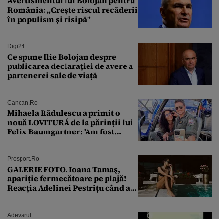
Avertismentul lui Bolojan pentru
România: „Crește riscul recăderii
în populism și risipă”
Digi24
Ce spune Ilie Bolojan despre
publicarea declarației de avere a
partenerei sale de viață
Cancan.ro
Mihaela Rădulescu a primit o
nouă LOVITURĂ de la părinții lui
Felix Baumgartner: 'Am fost
ȘTEARSĂ complet din
Prosport.ro
GALERIE FOTO. Ioana Tamaş,
apariție fermecătoare pe plajă!
Reacția Adelinei Pestrițu când a
văzut-o
Adevarul