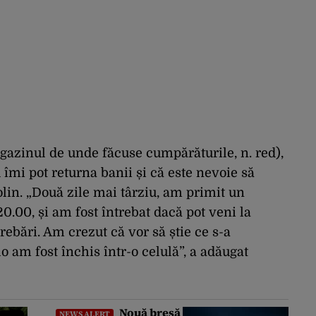
gazinul de unde făcuse cumpărăturile, n. red),
 îmi pot returna banii și că este nevoie să
olin. „Două zile mai târziu, am primit un
i 20.00, și am fost întrebat dacă pot veni la
rebări. Am crezut că vor să știe ce s-a
 am fost închis într-o celulă”, a adăugat
Nouă breșă
NEWS ALERT