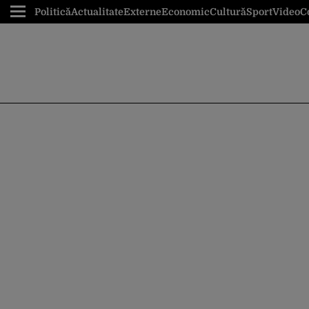
Politică
Actualitate
Externe
Economic
Cultură
Sport
Video
C