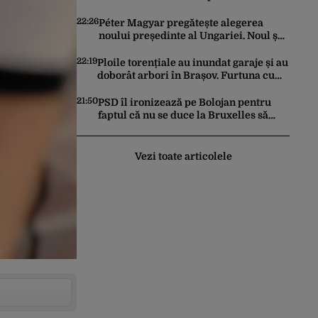
survolat o bază militară din Germania
22:26
Péter Magyar pregătește alegerea
noului președinte al Ungariei. Noul șef
al statului va fi votat marți de
Parlament
22:19
Ploile torențiale au inundat garaje și au
doborât arbori în Brașov. Furtuna cu
grindină a făcut prăpăd și în Bihor
21:50
PSD îl ironizează pe Bolojan pentru
faptul că nu se duce la Bruxelles să
negocieze deschiderea
termocentralelor: „Pentru că a dat
afară translatorii”
Vezi toate articolele