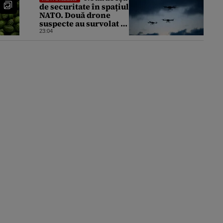
de securitate în spațiul
NATO. Două drone
suspecte au survolat o
bază militară din
23:04
Germania