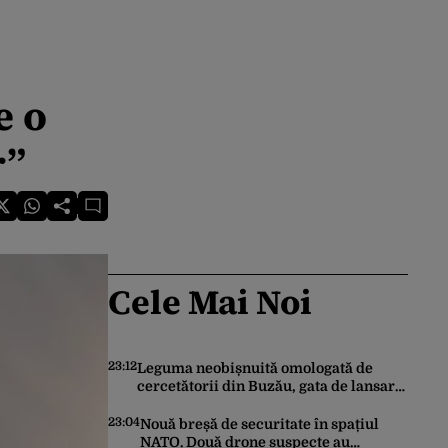
e o
r”
Cele Mai Noi
23:12
Leguma neobișnuită omologată de
cercetătorii din Buzău, gata de lansare
pe piață. Cum poate fi consumată și de
unde provine soiul
23:04
Nouă breșă de securitate în spațiul
NATO. Două drone suspecte au