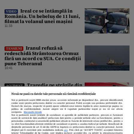
Ireal ce se întâmplă în
VIDEO
România. Un bebeluș de 11 luni,
filmat la volanul unei mașini
11:33
Iranul refuză să
TENSIUNI
redeschidă Strâmtoarea Ormuz
fără un acord cu SUA. Ce condiții
pune Teheranul
10:41
Tragedie pe străzile din
ACCIDENT
România! Accident grav pe DN6. O
Nouă ne pasă ca datele tale personale să rămână confidențiale
persoană a murit
10:31
Noi și partenerii noștri
1019
stocăm și/sau accesăm informații pe dispozitivul dvs., precum identificatorii
cookie unici pentru prelucrarea datelor cu caracter personal. Puteți accepta sau gestiona preferințele dvs.
făcând clic mai jos, respectiv vă puteți opune utilizării unui interes legitim în orice moment pe pagina cu
politica de confidențialitate. Aceste alegeri vor fi raportate partenerilor noștri și nu vă vor afecta
navigarea.
Mai multe detalii
Noi si partenerii nostri (retelele de socializare si agentiile de publicitate partenere, precum si furnizorii
nostri de servicii de date analitice) prelucram date pentru a permite website-ului sa functioneze, pentru a
personaliza continutul si anunturile publicitare afisate in functie de interesele si/sau profilul dvs., pentru a
va oferi functionalitati aferente retelelor de socializare si pentru a analiza traficul pe website. Beneficiati de
drepturile prevazute de art. 15-22 din GDPR in legatura cu prelucrarea datelor cu caracter personal. Aceste
drepturi pot fi exercitate prin modalitatea indicata
aici
. Prin click pe “ACCEPT TOATE”, acceptati folosirea
tuturor Tehnologiilor de tip Cookie, care implica inclusiv acceptul dvs. cu privire la stocarea/accesarea