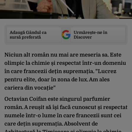
Adaugă Gândul ca
Urmărește-ne în
sursă preferată
Discover
Niciun alt român nu mai are meseria sa. Este
olimpic la chimie și respectat într-un domeniu
în care francezii dețin supremația. "Lucrez
pentru elite, doar în zona de lux. Am ales
cariera din vocație"
Octavian Coifan este singurul parfumier
român. A reușit să își facă cunoscut și respectat
numele într-o lume în care francezii sunt cei
care dețin supremația. Absolvent de
Arhitectură la Timișoara și olimpic la chimie,