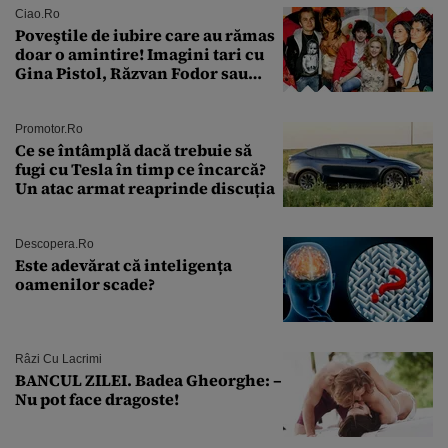
îmi salvez viața”
Ciao.ro
Poveştile de iubire care au rămas
doar o amintire! Imagini tari cu
Gina Pistol, Răzvan Fodor sau
Andra Măruţă şi foştii parteneri
Promotor.ro
Ce se întâmplă dacă trebuie să
fugi cu Tesla în timp ce încarcă?
Un atac armat reaprinde discuția
Descopera.ro
Este adevărat că inteligența
oamenilor scade?
Râzi Cu Lacrimi
BANCUL ZILEI. Badea Gheorghe: –
Nu pot face dragoste!