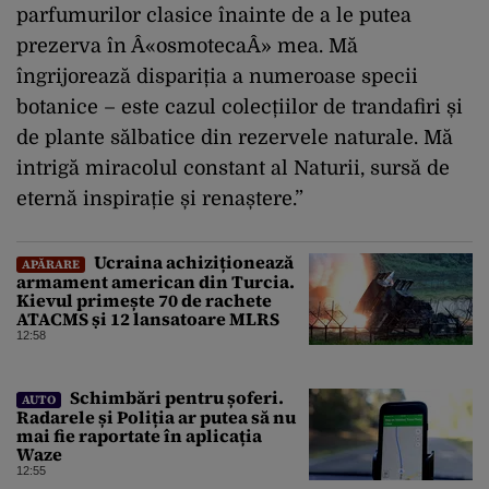
parfumurilor clasice înainte de a le putea
prezerva în Â«osmotecaÂ» mea. Mă
îngrijorează dispariția a numeroase specii
botanice – este cazul colecțiilor de trandafiri și
de plante sălbatice din rezervele naturale. Mă
intrigă miracolul constant al Naturii, sursă de
eternă inspirație și renaștere.”
Ucraina achiziționează
APĂRARE
armament american din Turcia.
Kievul primește 70 de rachete
ATACMS și 12 lansatoare MLRS
12:58
Schimbări pentru șoferi.
AUTO
Radarele și Poliția ar putea să nu
mai fie raportate în aplicația
Waze
12:55