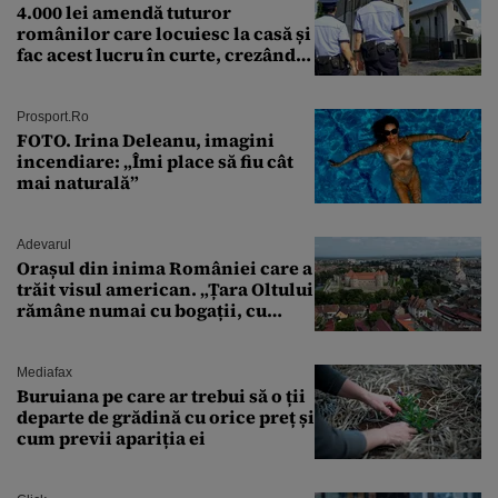
4.000 lei amendă tuturor
românilor care locuiesc la casă și
fac acest lucru în curte, crezând
că nu îi vede nimeni
Prosport.ro
FOTO. Irina Deleanu, imagini
incendiare: „Îmi place să fiu cât
mai naturală”
Adevarul
Orașul din inima României care a
trăit visul american. „Țara Oltului
rămâne numai cu bogații, cu
babele, cu moșnegii și cu
sărăntocii”
Mediafax
Buruiana pe care ar trebui să o ții
departe de grădină cu orice preț și
cum previi apariția ei