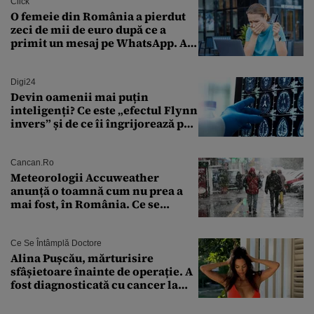
Click
O femeie din România a pierdut
zeci de mii de euro după ce a
primit un mesaj pe WhatsApp. A
crezut că va moșteni 175.000 de
euro din Franța
Digi24
Devin oamenii mai puțin
inteligenți? Ce este „efectul Flynn
invers” și de ce îi îngrijorează pe
cercetători
Cancan.ro
Meteorologii Accuweather
anunță o toamnă cum nu prea a
mai fost, în România. Ce se
întâmplă în septembrie,
octombrie și noiembrie 2026, în
București. Pe ce dată ninge
Ce Se Întâmplă Doctore
Alina Pușcău, mărturisire
sfâșietoare înainte de operație. A
fost diagnosticată cu cancer la
sân în metastază: „Este singurul
tratament care o să mă ajute să