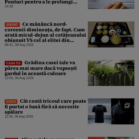
Ponturi pentru a le prelungi
durata de viață
14:38
Ce mănâncă nord-
INEDIT
coreenii dimineața, de fapt. Cum
arată micul-dejun al cetățeanului
obișnuit VS cel al elitei din
Phenian
08:41, 08 Aug 2026
Grădina casei tale va
CASA TA
părea mai mare dacă vopsești
gardul în această culoare
13:50, 06 Aug 2026
Cât costă tricoul care poate
FOTO
fi purtat o lună fără să necesite
spălare
11:45, 06 Aug 2026