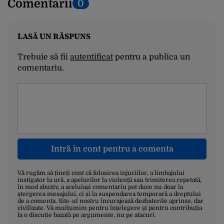
Comentarii
0
LASĂ UN RĂSPUNS
Trebuie să fii
autentificat
pentru a publica un
comentariu.
Intră în cont pentru a comenta
Vă rugăm să țineți cont că folosirea injuriilor, a limbajului
instigator la ură, a apelurilor la violență sau trimiterea repetată,
în mod abuziv, a aceluiași comentariu pot duce nu doar la
ștergerea mesajului, ci și la suspendarea temporară a dreptului
de a comenta. Site-ul nostru încurajează dezbaterile aprinse, dar
civilizate. Vă mulțumim pentru înțelegere și pentru contribuția
la o discuție bazată pe argumente, nu pe atacuri.