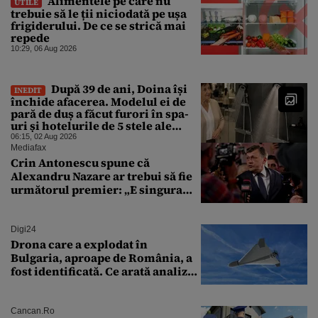
Alimentele pe care nu
UTILE
trebuie să le ții niciodată pe ușa
frigiderului. De ce se strică mai
repede
10:29, 06 Aug 2026
După 39 de ani, Doina își
INEDIT
închide afacerea. Modelul ei de
pară de duș a făcut furori în spa-
uri și hotelurile de 5 stele ale
lumii. Ce nu a mai mers
06:15, 02 Aug 2026
Mediafax
Crin Antonescu spune că
Alexandru Nazare ar trebui să fie
următorul premier: „E singura
soluție”
Digi24
Drona care a explodat în
Bulgaria, aproape de România, a
fost identificată. Ce arată analiza
preliminară a epavei
Cancan.ro