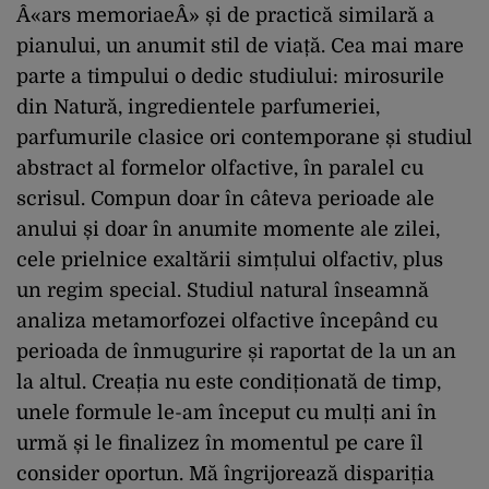
Â«ars memoriaeÂ» și de practică similară a
pianului, un anumit stil de viață. Cea mai mare
parte a timpului o dedic studiului: mirosurile
din Natură, ingredientele parfumeriei,
parfumurile clasice ori contemporane și studiul
abstract al formelor olfactive, în paralel cu
scrisul. Compun doar în câteva perioade ale
anului și doar în anumite momente ale zilei,
cele prielnice exaltării simțului olfactiv, plus
un regim special. Studiul natural înseamnă
analiza metamorfozei olfactive începând cu
perioada de înmugurire și raportat de la un an
la altul. Creația nu este condiționată de timp,
unele formule le-am început cu mulți ani în
urmă și le finalizez în momentul pe care îl
consider oportun. Mă îngrijorează dispariția