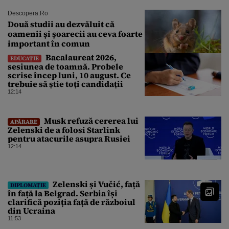
Descopera.ro
Două studii au dezvăluit că
oamenii și șoarecii au ceva foarte
important în comun
Bacalaureat 2026,
EDUCAȚIE
sesiunea de toamnă. Probele
scrise încep luni, 10 august. Ce
trebuie să știe toți candidații
12:14
Musk refuză cererea lui
APĂRARE
Zelenski de a folosi Starlink
pentru atacurile asupra Rusiei
12:14
Zelenski și Vučić, față
DIPLOMAȚIE
în față la Belgrad. Serbia își
clarifică poziția față de războiul
din Ucraina
11:53