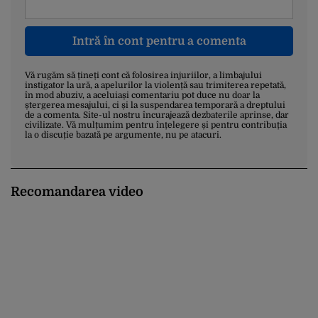
Intră în cont pentru a comenta
Vă rugăm să țineți cont că folosirea injuriilor, a limbajului
instigator la ură, a apelurilor la violență sau trimiterea repetată,
în mod abuziv, a aceluiași comentariu pot duce nu doar la
ștergerea mesajului, ci și la suspendarea temporară a dreptului
de a comenta. Site-ul nostru încurajează dezbaterile aprinse, dar
civilizate. Vă mulțumim pentru înțelegere și pentru contribuția
la o discuție bazată pe argumente, nu pe atacuri.
Recomandarea video