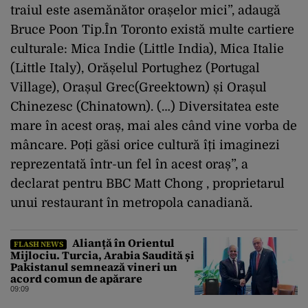
traiul este asemănător orașelor mici”, adaugă
Bruce Poon Tip.În Toronto există multe cartiere
culturale: Mica Indie (Little India), Mica Italie
(Little Italy), Orășelul Portughez (Portugal
Village), Orașul Grec(Greektown) și Orașul
Chinezesc (Chinatown). (…) Diversitatea este
mare în acest oraș, mai ales când vine vorba de
mâncare. Poți găsi orice cultură îți imaginezi
reprezentată într-un fel în acest oraș”, a
declarat pentru BBC Matt Chong , proprietarul
unui restaurant în metropola canadiană.
Alianță în Orientul
FLASH NEWS
Mijlociu. Turcia, Arabia Saudită și
Pakistanul semnează vineri un
acord comun de apărare
09:09