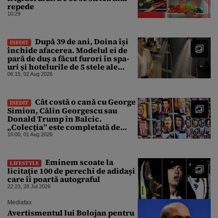
repede
10:29
După 39 de ani, Doina își
INEDIT
închide afacerea. Modelul ei de
pară de duș a făcut furori în spa-
uri și hotelurile de 5 stele ale
lumii. Ce nu a mai mers
06:15, 02 Aug 2026
Cât costă o cană cu George
INEDIT
Simion, Călin Georgescu sau
Donald Trump în Balcic.
„Colecția” este completată de
Nicușor Dan, Ceaușescu și Stalin
16:00, 01 Aug 2026
Eminem scoate la
LIFESTYLE
licitație 100 de perechi de adidași
care îi poartă autograful
22:23, 28 Jul 2026
Mediafax
Avertismentul lui Bolojan pentru