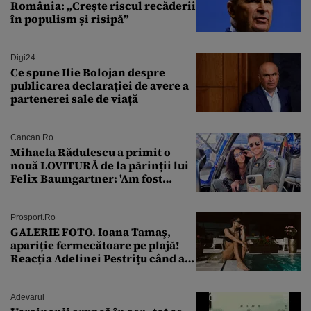
România: „Crește riscul recăderii
în populism și risipă”
Digi24
Ce spune Ilie Bolojan despre
publicarea declarației de avere a
partenerei sale de viață
Cancan.ro
Mihaela Rădulescu a primit o
nouă LOVITURĂ de la părinții lui
Felix Baumgartner: 'Am fost
ȘTEARSĂ complet din
Prosport.ro
GALERIE FOTO. Ioana Tamaş,
apariție fermecătoare pe plajă!
Reacția Adelinei Pestrițu când a
văzut-o
Adevarul