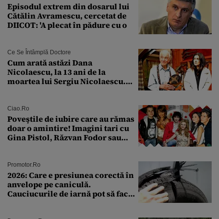
Episodul extrem din dosarul lui
Cătălin Avramescu, cercetat de
DIICOT: 'A plecat în pădure cu o
Ce Se Întâmplă Doctore
Cum arată astăzi Dana
Nicolaescu, la 13 ani de la
moartea lui Sergiu Nicolaescu.
Transformarea care i-a surprins
pe toți
Ciao.ro
Poveştile de iubire care au rămas
doar o amintire! Imagini tari cu
Gina Pistol, Răzvan Fodor sau
Andra Măruţă şi foştii parteneri
Promotor.ro
2026: Care e presiunea corectă în
anvelope pe caniculă.
Cauciucurile de iarnă pot să facă
explozie la peste 40°C?