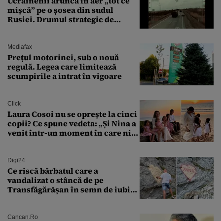
Ucrainenii aruncă în aer „tot ce
mișcă” pe o șosea din sudul
Rusiei. Drumul strategic de
aprovizionare către Crimeea este
controlat complet
Mediafax
Prețul motorinei, sub o nouă
regulă. Legea care limitează
scumpirile a intrat în vigoare
Click
Laura Cosoi nu se oprește la cinci
copii? Ce spune vedeta: „Și Nina a
venit într-un moment în care nici
măcar nu mai discutam”
Digi24
Ce riscă bărbatul care a
vandalizat o stâncă de pe
Transfăgărășan în semn de iubire
față de „Anna”
Cancan.ro