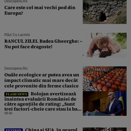
Descopera.ro
Care este cel mai vechi pod din
Europa?
Râzi Cu Lacrimi
BANCUL ZILEI. Badea Gheorghe: –
Nu pot face dragoste!
Descopera.ro
Ouăle ecologice ar putea avea un
impact climatic mai mare decât
cele provenite din ferme clasice
Bolojan avertizează
FLASH NEWS
înaintea evaluării României de
către agențiile de rating: „Sunt
trei factori-cheie care stau la baza
acestor evaluări”
08:40
China și SUA, în pragul
EXTERNE