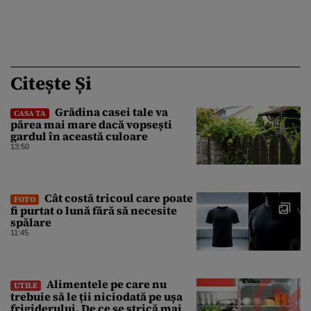
Citește Și
Grădina casei tale va
CASA TA
părea mai mare dacă vopsești
gardul în această culoare
13:50
Cât costă tricoul care poate
FOTO
fi purtat o lună fără să necesite
spălare
11:45
Alimentele pe care nu
UTILE
trebuie să le ții niciodată pe ușa
frigiderului. De ce se strică mai