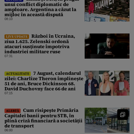
unui conflict diplomatic de
amploare. Argentina a căzut la
mijloc în această dispută
08:10
Război în Ucraina,
LIVE UPDATE
ziua 1.625. Zelenski ordonă
atacuri susținute împotriva
industriei militare ruse
07:31
7 August, calendarul
ACTUALITATE
zilei: Charlize Theron împlinește
51 de ani, Bruce Dickinson 68.
David Duchovny face 66 de ani
07:15
Cum risipește Primăria
ALERTĂ
Capitalei banii pentru STB, în
plină criză financiară a societății
de transport
06:00