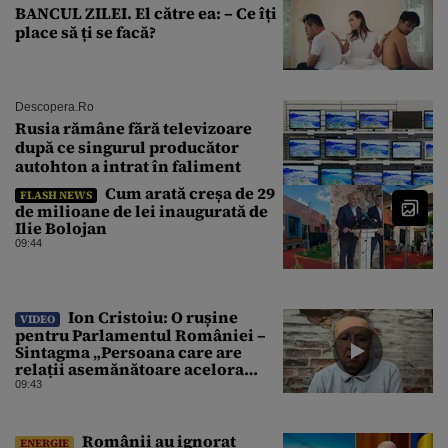
BANCUL ZILEI. El către ea: – Ce îți
place să ți se facă?
Descopera.ro
Rusia rămâne fără televizoare
după ce singurul producător
autohton a intrat în faliment
Cum arată creșa de 29
FLASH NEWS
de milioane de lei inaugurată de
Ilie Bolojan
09:44
Ion Cristoiu: O rușine
VIDEO
pentru Parlamentul României –
Sintagma „Persoana care are
relații asemănătoare acelora
dintre soți” din Legea ANI
09:43
Românii au ignorat
ENERGIE