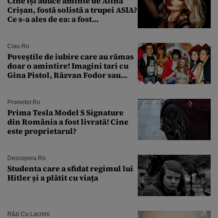
Cine își aduce aminte de Alina
Crișan, fostă solistă a trupei ASIA?
Ce s-a ales de ea: a fost
condamnată la închisoare cu
suspendare. Ce acuzații i se aduc
Ciao.ro
Poveştile de iubire care au rămas
doar o amintire! Imagini tari cu
Gina Pistol, Răzvan Fodor sau
Andra Măruţă şi foştii parteneri
Promotor.ro
Prima Tesla Model S Signature
din România a fost livrată! Cine
este proprietarul?
Descopera.ro
Studenta care a sfidat regimul lui
Hitler și a plătit cu viața
Râzi Cu Lacrimi