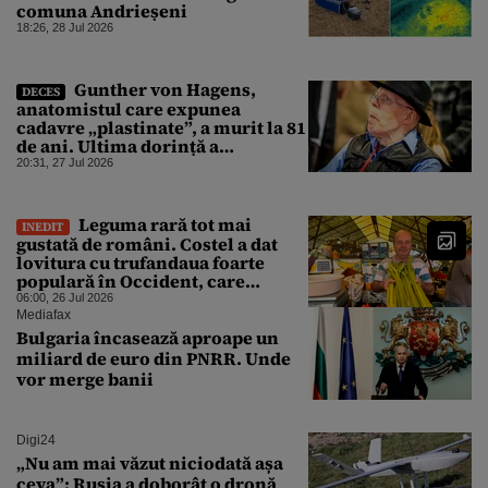
comuna Andrieșeni
18:26, 28 Jul 2026
Gunther von Hagens,
DECES
anatomistul care expunea
cadavre „plastinate”, a murit la 81
de ani. Ultima dorință a
„Doctorului morții”
20:31, 27 Jul 2026
Leguma rară tot mai
INEDIT
gustată de români. Costel a dat
lovitura cu trufandaua foarte
populară în Occident, care
schimbă savoarea unui desert
06:00, 26 Jul 2026
Mediafax
Bulgaria încasează aproape un
miliard de euro din PNRR. Unde
vor merge banii
Digi24
„Nu am mai văzut niciodată așa
ceva”: Rusia a doborât o dronă