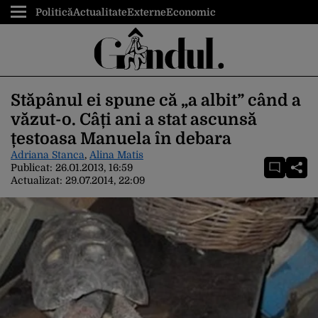
Politică
Actualitate
Externe
Economic
Stăpânul ei spune că „a albit” când a
văzut-o. Câți ani a stat ascunsă
țestoasa Manuela în debara
Adriana Stanca
,
Alina Matis
Publicat:
26.01.2013, 16:59
Actualizat:
29.07.2014, 22:09