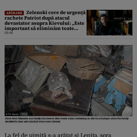
Zelenski cere de urgență
APĂRARE
rachete Patriot după atacul
devastator asupra Kievului: „Este
important să eliminăm toate
birocrațiile”
09:46
La fel de uimită s-a arătat și Lenita, sora