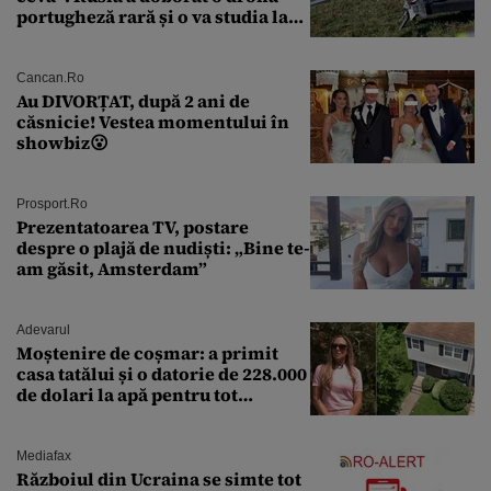
portugheză rară și o va studia la
un institut de cercetare
Cancan.ro
Au DIVORȚAT, după 2 ani de
căsnicie! Vestea momentului în
showbiz😮
Prosport.ro
Prezentatoarea TV, postare
despre o plajă de nudiști: „Bine te-
am găsit, Amsterdam”
Adevarul
Moștenire de coșmar: a primit
casa tatălui și o datorie de 228.000
de dolari la apă pentru tot
cartierul
Mediafax
Războiul din Ucraina se simte tot