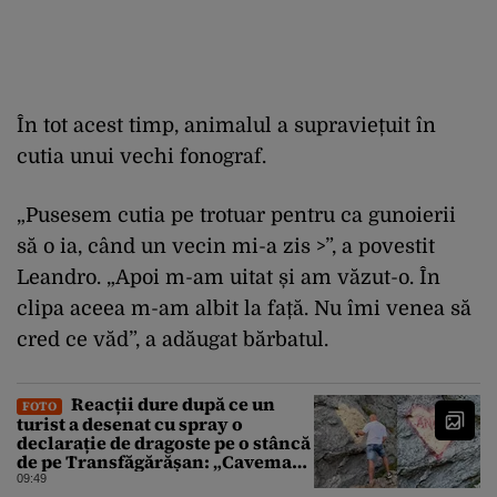
În tot acest timp, animalul a supraviețuit în
cutia unui vechi fonograf.
„Pusesem cutia pe trotuar pentru ca gunoierii
să o ia, când un vecin mi-a zis >”, a povestit
Leandro. „Apoi m-am uitat și am văzut-o. În
clipa aceea m-am albit la față. Nu îmi venea să
cred ce văd”, a adăugat bărbatul.
Reacții dure după ce un
FOTO
turist a desenat cu spray o
declarație de dragoste pe o stâncă
de pe Transfăgărășan: „Caveman.
Nu înțeleg nimic oamenii ăștia”
09:49