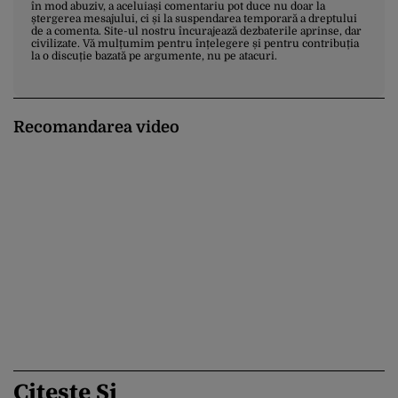
în mod abuziv, a aceluiași comentariu pot duce nu doar la
ștergerea mesajului, ci și la suspendarea temporară a dreptului
de a comenta. Site-ul nostru încurajează dezbaterile aprinse, dar
civilizate. Vă mulțumim pentru înțelegere și pentru contribuția
la o discuție bazată pe argumente, nu pe atacuri.
Recomandarea video
Citește Și