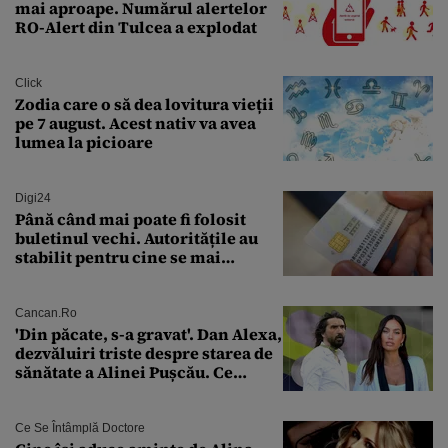
mai aproape. Numărul alertelor
RO-Alert din Tulcea a explodat
Click
Zodia care o să dea lovitura vieții
pe 7 august. Acest nativ va avea
lumea la picioare
Digi24
Până când mai poate fi folosit
buletinul vechi. Autoritățile au
stabilit pentru cine se mai
eliberează cartea de identitate
model 1997
Cancan.ro
'Din păcate, s-a gravat'. Dan Alexa,
dezvăluiri triste despre starea de
sănătate a Alinei Pușcău. Ce
discuție au avut cu două zile în
urmă
Ce Se Întâmplă Doctore