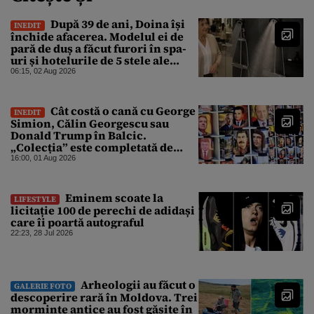
După 39 de ani, Doina își
INEDIT
închide afacerea. Modelul ei de
pară de duș a făcut furori în spa-
uri și hotelurile de 5 stele ale
lumii. Ce nu a mai mers
06:15, 02 Aug 2026
Cât costă o cană cu George
INEDIT
Simion, Călin Georgescu sau
Donald Trump în Balcic.
„Colecția” este completată de
Nicușor Dan, Ceaușescu și Stalin
16:00, 01 Aug 2026
Eminem scoate la
LIFESTYLE
licitație 100 de perechi de adidași
care îi poartă autograful
22:23, 28 Jul 2026
Arheologii au făcut o
GALERIE FOTO
descoperire rară în Moldova. Trei
morminte antice au fost găsite în