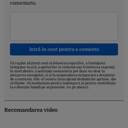
comentariu.
Intră în cont pentru a comenta
Vă rugăm să țineți cont că folosirea injuriilor, a limbajului
instigator la ură, a apelurilor la violență sau trimiterea repetată,
în mod abuziv, a aceluiași comentariu pot duce nu doar la
ștergerea mesajului, ci și la suspendarea temporară a dreptului
de a comenta. Site-ul nostru încurajează dezbaterile aprinse, dar
civilizate. Vă mulțumim pentru înțelegere și pentru contribuția
la o discuție bazată pe argumente, nu pe atacuri.
Recomandarea video