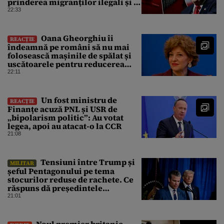
prinderea migranților ilegali și a
infractorilor
22:33
Oana Gheorghiu îi
REACȚIE
îndeamnă pe români să nu mai
folosească mașinile de spălat și
uscătoarele pentru reducerea
consumului de energie
22:11
Un fost ministru de
REACȚIE
Finanțe acuză PNL și USR de
„bipolarism politic”: Au votat
legea, apoi au atacat-o la CCR
21:08
Tensiuni între Trump și
MILITAR
șeful Pentagonului pe tema
stocurilor reduse de rachete. Ce
răspuns dă președintele
american
21:01
Noul premier britanic,