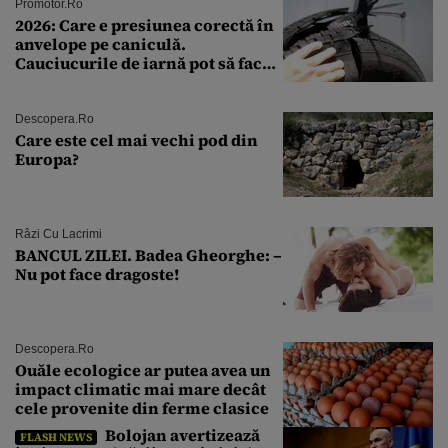
Promotor.ro
2026: Care e presiunea corectă în
anvelope pe caniculă.
Cauciucurile de iarnă pot să facă
explozie la peste 40°C?
Descopera.ro
Care este cel mai vechi pod din
Europa?
Râzi Cu Lacrimi
BANCUL ZILEI. Badea Gheorghe: –
Nu pot face dragoste!
Descopera.ro
Ouăle ecologice ar putea avea un
impact climatic mai mare decât
cele provenite din ferme clasice
Bolojan avertizează
FLASH NEWS