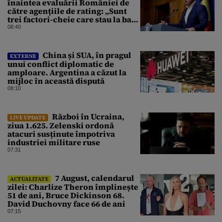
înaintea evaluării României de
către agențiile de rating: „Sunt
trei factori-cheie care stau la baza
acestor evaluări”
08:40
China și SUA, în pragul
EXTERNE
unui conflict diplomatic de
amploare. Argentina a căzut la
mijloc în această dispută
08:10
Război în Ucraina,
LIVE UPDATE
ziua 1.625. Zelenski ordonă
atacuri susținute împotriva
industriei militare ruse
07:31
7 August, calendarul
ACTUALITATE
zilei: Charlize Theron împlinește
51 de ani, Bruce Dickinson 68.
David Duchovny face 66 de ani
07:15