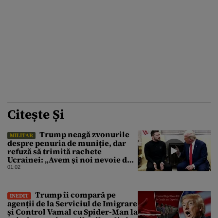
Citește Și
Trump neagă zvonurile
MILITAR
despre penuria de muniție, dar
refuză să trimită rachete
Ucrainei: „Avem și noi nevoie de
rachete”
01:02
Trump îi compară pe
INEDIT
agenții de la Serviciul de Imigrare
și Control Vamal cu Spider-Man la