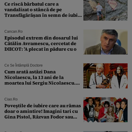
Ce riscă bărbatul care a
vandalizat o stâncă de pe
Transfăgărășan în semn de iubire
față de „Anna”
Cancan.ro
Episodul extrem din dosarul lui
Cătălin Avramescu, cercetat de
DIICOT: 'A plecat în pădure cu o
Ce Se Întâmplă Doctore
Cum arată astăzi Dana
Nicolaescu, la 13 ani de la
moartea lui Sergiu Nicolaescu.
Transformarea care i-a surprins
pe toți
Ciao.ro
Poveştile de iubire care au rămas
doar o amintire! Imagini tari cu
Gina Pistol, Răzvan Fodor sau
Andra Măruţă şi foştii parteneri