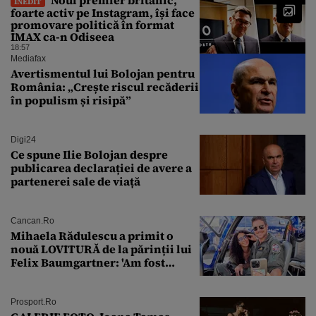
INEDIT
foarte activ pe Instagram, își face
promovare politică în format
IMAX ca-n Odiseea
18:57
Mediafax
Avertismentul lui Bolojan pentru
România: „Crește riscul recăderii
în populism și risipă”
Digi24
Ce spune Ilie Bolojan despre
publicarea declarației de avere a
partenerei sale de viață
Cancan.ro
Mihaela Rădulescu a primit o
nouă LOVITURĂ de la părinții lui
Felix Baumgartner: 'Am fost
ȘTEARSĂ complet din
Prosport.ro