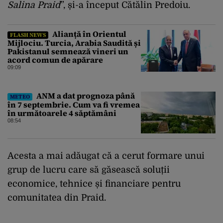
Salina Praid
”, și-a început Cătălin Predoiu.
Alianță în Orientul
FLASH NEWS
Mijlociu. Turcia, Arabia Saudită și
Pakistanul semnează vineri un
acord comun de apărare
09:09
ANM a dat prognoza până
METEO
în 7 septembrie. Cum va fi vremea
în următoarele 4 săptămâni
08:54
Acesta a mai adăugat că a cerut formare unui
grup de lucru care să găsească soluții
economice, tehnice și financiare pentru
comunitatea din Praid.