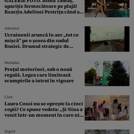
GALERIE FOTO. Ioana Tamaş,
apariție fermecătoare pe plajă!
Reacția Adelinei Pestrițu când a
văzut-o
Adevarul
Ucrainenii aruncă în aer „tot ce
mișcă” pe o șosea din sudul
Rusiei. Drumul strategic de
aprovizionare către Crimeea este
controlat complet
Mediafax
Prețul motorinei, sub o nouă
regulă. Legea care limitează
scumpirile a intrat în vigoare
Click
Laura Cosoi nu se oprește la cinci
copii? Ce spune vedeta: „Și Nina a
venit într-un moment în care nici
măcar nu mai discutam”
Digi24