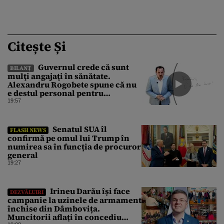
Citește Și
Guvernul crede că sunt
BILANȚ
mulţi angajaţi în sănătate.
Alexandru Rogobete spune că nu
e destul personal pentru
combaterea infecţiilor
19:57
nosocomiale
Senatul SUA îl
FLASH NEWS
confirmă pe omul lui Trump în
numirea sa în funcția de procuror
general
19:27
Irineu Darău își face
DEZVĂLUIRI
campanie la uzinele de armament
închise din Dâmbovița.
Muncitorii aflați în concediu