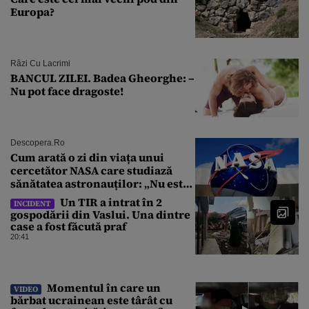
Europa?
Râzi Cu Lacrimi
BANCUL ZILEI. Badea Gheorghe: –
Nu pot face dragoste!
Descopera.ro
Cum arată o zi din viața unui
cercetător NASA care studiază
sănătatea astronauților: „Nu este
o știință complicată”
Un TIR a intrat în 2
INCIDENT
gospodării din Vaslui. Una dintre
case a fost făcută praf
20:41
Momentul în care un
VIDEO
bărbat ucrainean este târât cu