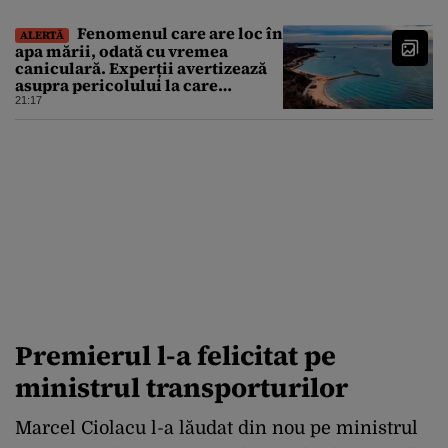
Fenomenul care are loc în
ALERTĂ
apa mării, odată cu vremea
caniculară. Experții avertizează
asupra pericolului la care
oamenii pot fi expuși
21:17
Premierul l-a felicitat pe
ministrul transporturilor
Marcel Ciolacu l-a lăudat din nou pe ministrul