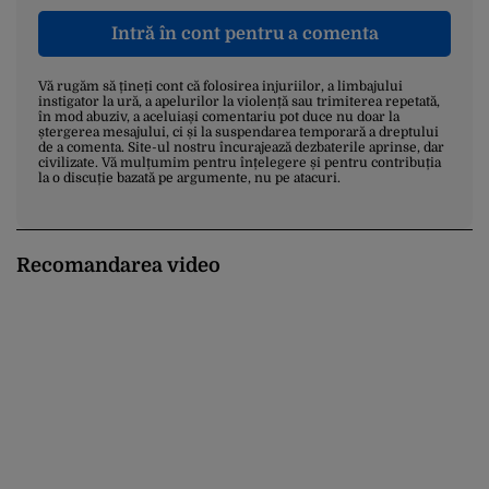
Intră în cont pentru a comenta
Vă rugăm să țineți cont că folosirea injuriilor, a limbajului
instigator la ură, a apelurilor la violență sau trimiterea repetată,
în mod abuziv, a aceluiași comentariu pot duce nu doar la
ștergerea mesajului, ci și la suspendarea temporară a dreptului
de a comenta. Site-ul nostru încurajează dezbaterile aprinse, dar
civilizate. Vă mulțumim pentru înțelegere și pentru contribuția
la o discuție bazată pe argumente, nu pe atacuri.
Recomandarea video