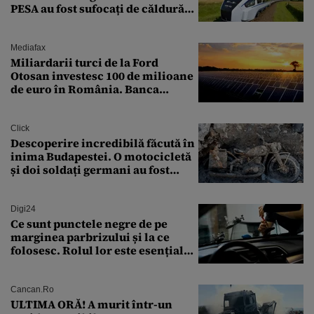
PESA au fost sufocați de căldură
pe ruta București-Constanța
Mediafax
Miliardarii turci de la Ford
Otosan investesc 100 de milioane
de euro în România. Banca
Transilvania le acordă o
finanțare uriașă
Click
Descoperire incredibilă făcută în
inima Budapestei. O motocicletă
și doi soldați germani au fost
găsiți în Dunăre
Digi24
Ce sunt punctele negre de pe
marginea parbrizului și la ce
folosesc. Rolul lor este esențial
pentru siguranța mașinii
Cancan.ro
ULTIMA ORĂ! A murit într-un