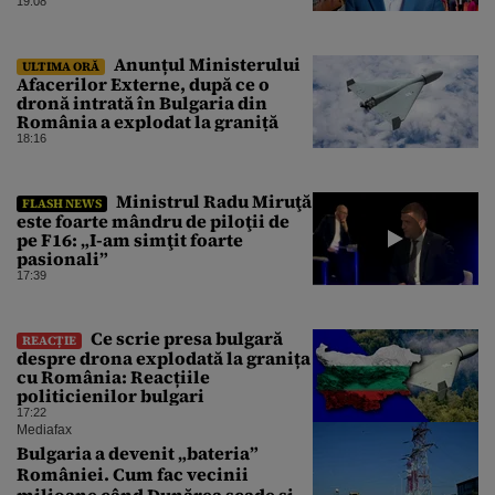
forțat din cauza lipsei comenzilor
19:08
au fost chemați de acasă pentru a
da mâna cu Ministrul Economiei
Anunțul Ministerului
ULTIMA ORĂ
Afacerilor Externe, după ce o
dronă intrată în Bulgaria din
România a explodat la graniță
18:16
Ministrul Radu Miruţă
FLASH NEWS
este foarte mândru de piloţii de
pe F16: „I-am simţit foarte
pasionali”
17:39
Ce scrie presa bulgară
REACȚIE
despre drona explodată la granița
cu România: Reacțiile
politicienilor bulgari
17:22
Mediafax
Bulgaria a devenit „bateria”
României. Cum fac vecinii