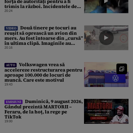
forța de autorități pentru a fi
trimis la război. Incidentele de
acest fel sunt tot mai dese
20:24
Două tinere pe tocuri au
VIDEO
reușit să oprească un avion din
mers. Au fost întoarse din „cursă”
în ultima clipă. Imaginile au
devenit virale
20:16
Volkswagen vrea să
AUTO
accelereze restructurarea pentru
aproape 100.000 de locuri de
muncă. Care este motivul
19:43
Duminică, 9 august 2026,
EMISIUNI
Gândul prezintă MARTORII –
Feraru, de la hoț, la rege pe
TikTok
19:00