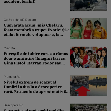
accident teribil!
Ce Se Întâmplă Doctore
Cum arată acum Julia Chelaru,
fosta membră a trupei Exotic! Și-a
etalat formele voluptoase, la
aproape 50 de ani
Ciao.ro
Poveştile de iubire care au rămas
doar o amintire! Imagini tari cu
Gina Pistol, Răzvan Fodor sau
Andra Măruţă şi foştii parteneri
Promotor.ro
Nivelul extrem de scăzut al
Dunării a dus la o descoperire
rară. Era acolo de aproximativ 80
de ani
Descopera.ro
Care este cel mai vechi pod din