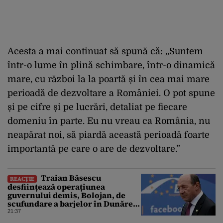
Acesta a mai continuat să spună că: ,,Suntem
într-o lume în plină schimbare, într-o dinamică
mare, cu război la la poartă și în cea mai mare
perioadă de dezvoltare a României. O pot spune
și pe cifre și pe lucrări, detaliat pe fiecare
domeniu în parte. Eu nu vreau ca România, nu
neapărat noi, să piardă această perioadă foarte
importantă pe care o are de dezvoltare.”
Traian Băsescu
REACȚIE
desființează operațiunea
guvernului demis, Bolojan, de
scufundare a barjelor în Dunăre:
„Este o improvizație”
21:37