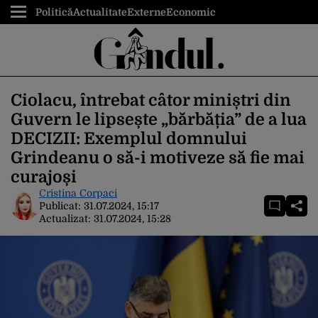
Politică
Actualitate
Externe
Economic
Ciolacu, întrebat câtor miniștri din
Guvern le lipsește „bărbăția” de a lua
DECIZII: Exemplul domnului
Grindeanu o să-i motiveze să fie mai
curajoși
Cristina Corpaci
Publicat:
31.07.2024, 15:17
Actualizat:
31.07.2024, 15:28