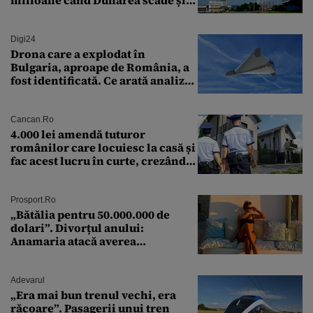
milioane când Dunărea scade și
Cernavodă produce puțin
Digi24
Drona care a explodat în
Bulgaria, aproape de România, a
fost identificată. Ce arată analiza
preliminară a epavei
Cancan.ro
4.000 lei amendă tuturor
românilor care locuiesc la casă și
fac acest lucru în curte, crezând
că nu îi vede nimeni
Prosport.ro
„Bătălia pentru 50.000.000 de
dolari”. Divorțul anului:
Anamaria atacă averea
milionarului
Adevarul
„Era mai bun trenul vechi, era
răcoare”. Pasagerii unui tren