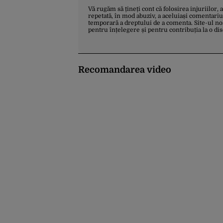
Vă rugăm să țineți cont că folosirea injuriilor, 
repetată, în mod abuziv, a aceluiași comentariu
temporară a dreptului de a comenta. Site-ul no
pentru înțelegere și pentru contribuția la o di
Recomandarea video