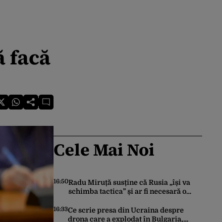
ă facă
Cele Mai Noi
16:50
Radu Miruță susține că Rusia „își va
schimba tactica” și ar fi necesară o
„readaptare”: „Dacă vin 150 de drone
nu mai suntem pe timp de pace”
16:33
Ce scrie presa din Ucraina despre
drona care a explodat în Bulgaria,