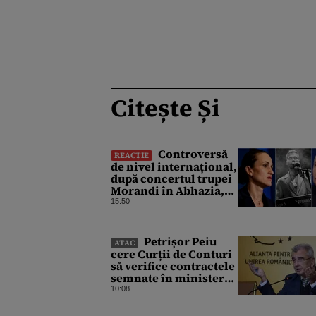
Citește Și
Controversă
REACȚIE
de nivel internațional,
după concertul trupei
Morandi în Abhazia,
regiune separatistă,
15:50
sub protecția Rusiei
Petrișor Peiu
ATAC
cere Curții de Conturi
să verifice contractele
semnate în ministerul
Dianei Buzoianu
10:08