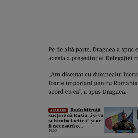
Pe de altă parte, Dragnea a spus 
acesta a președinției Delegației
„Am discutat cu dumnealui lucrul 
foarte important pentru România. 
acord cu ea”, a spus Dragnea.
Radu Miruță
APĂRARE
susține că Rusia „își va
schimba tactica” și ar
fi necesară o
„readaptare”: „Dacă
16:50
vin 150 de drone nu