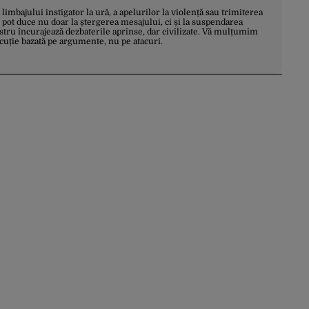
a limbajului instigator la ură, a apelurilor la violență sau trimiterea
 pot duce nu doar la ștergerea mesajului, ci și la suspendarea
stru încurajează dezbaterile aprinse, dar civilizate. Vă mulțumim
scuție bazată pe argumente, nu pe atacuri.