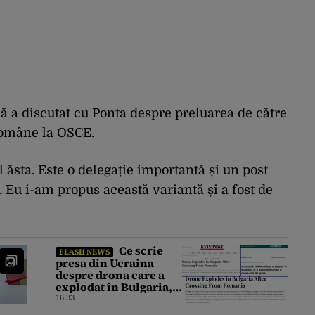
că a discutat cu Ponta despre preluarea de către
 române la OSCE.
ăsta. Este o delegație importantă și un post
Eu i-am propus această variantă și a fost de
Ce scrie
FLASH NEWS
presa din Ucraina
despre drona care a
explodat în Bulgaria,
lângă granița cu
16:33
România