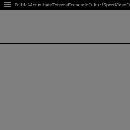
Politică
Actualitate
Externe
Economic
Cultură
Sport
Video
C