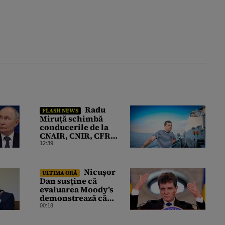
Radu
FLASH NEWS
Miruţă schimbă
conducerile de la
CNAIR, CNIR, CFR
Marfă şi Călători şi
12:39
Metrorex
Nicușor
ULTIMA ORĂ
Dan susține că
evaluarea Moody’s
demonstrează că
România a făcut pașii
00:18
necesari pentru a
menține încrederea