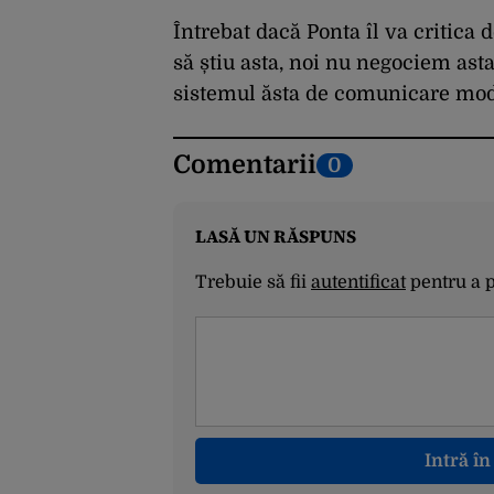
mai suntem pe timp de
pace”
Întrebat dacă Ponta îl va critic
să știu asta, noi nu negociem asta
sistemul ăsta de comunicare moder
Comentarii
0
LASĂ UN RĂSPUNS
Trebuie să fii
autentificat
pentru a 
Intră î