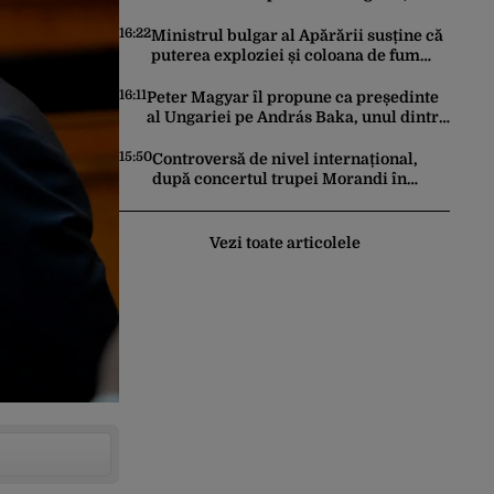
lângă granița cu România
16:22
Ministrul bulgar al Apărării susține că
puterea exploziei și coloana de fum
arată că drona transporta o cantitate
semnificativă de exploziv
16:11
Peter Magyar îl propune ca președinte
al Ungariei pe András Baka, unul dintre
marii rivali ai lui Viktor Orbán
15:50
Controversă de nivel internațional,
după concertul trupei Morandi în
Abhazia, regiune separatistă, sub
protecția Rusiei
Vezi toate articolele