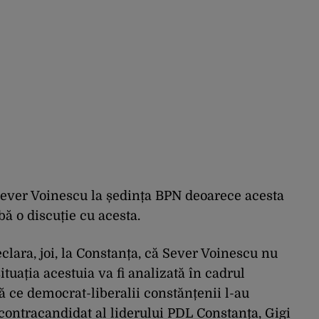
 Sever Voinescu la ședința BPN deoarece acesta
ă o discuție cu acesta.
clara, joi, la Constanța, că Sever Voinescu nu
situația acestuia va fi analizată în cadrul
 ce democrat-liberalii constănțenii l-au
contracandidat al liderului PDL Constanța, Gigi