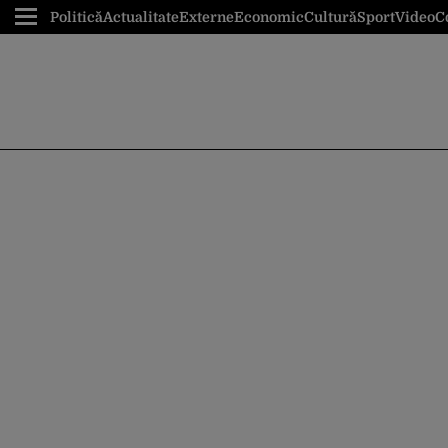
Politică
Actualitate
Externe
Economic
Cultură
Sport
Video
C