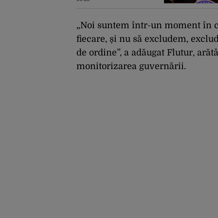
România a făcut pașii
necesari pentru a
menține încrederea
investitorilor: „Totuși,
„Noi suntem într-un moment în c
perspectiva rămâne
fiecare, și nu să excludem, exclu
rezervată”
de ordine”, a adăugat Flutur, ară
monitorizarea guvernării.