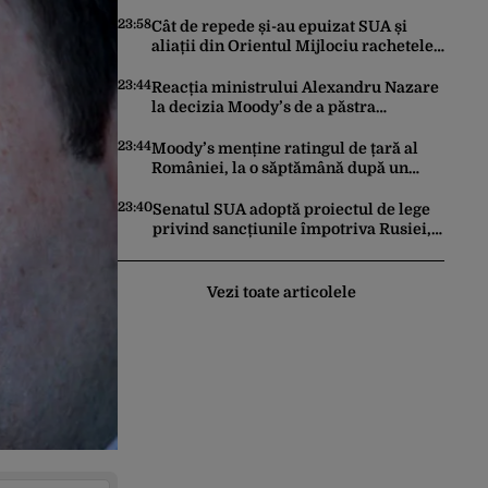
făcut pașii necesari pentru a menține
încrederea investitorilor: „Totuși,
23:58
Cât de repede și-au epuizat SUA și
perspectiva rămâne rezervată”
aliații din Orientul Mijlociu rachetele
în conflictul cu Iranul
23:44
Reacția ministrului Alexandru Nazare
la decizia Moody’s de a păstra
România recomandată investitorilor:
„Este un răgaz, dar în niciun caz un
23:44
Moody’s menține ratingul de țară al
motiv de relaxare”
României, la o săptămână după un
raport similar al agenției Fitch. Lipsa
unui guvern cu puteri depline,
23:40
Senatul SUA adoptă proiectul de lege
principala vulnerabilitate din raport
privind sancțiunile împotriva Rusiei,
promovat de omul lui Trump
Vezi toate articolele