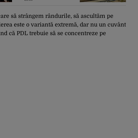
conflictul cu Iranul
are să strângem rândurile, să ascultăm pe
derea este o variantă extremă, dar nu un cuvânt
tând că PDL trebuie să se concentreze pe