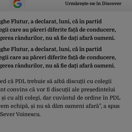
Urmărește-ne în Discover
he Flutur, a declarat, luni, că în partid
legii care au păreri diferite față de conducere,
gerea rândurilor, nu să fie dați afară oameni.
he Flutur, a declarat, luni, că în partid
legii care au păreri diferite față de conducere,
gerea rândurilor, nu să fie dați afară oameni.
ed că PDL trebuie să aibă discuții cu colegii
unt convins că vor fi discuții ale președintelui
și cu alți colegi, dar cuvântul de ordine în PDL
acem echipă, și nu să dăm oameni afară”, a spus
i Sever Voinescu.