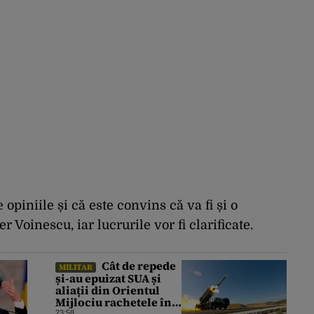
 opiniile și că este convins că va fi și o
r Voinescu, iar lucrurile vor fi clarificate.
Cât de repede
MILITAR
și-au epuizat SUA și
aliații din Orientul
Mijlociu rachetele în
23:58