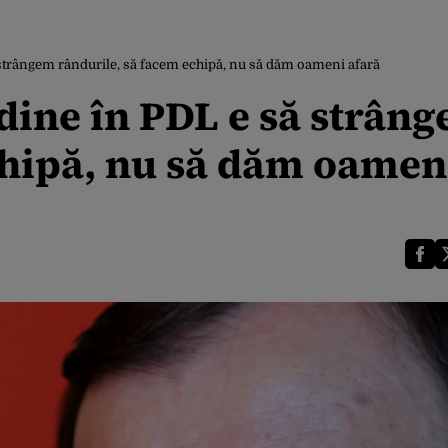
 strângem rândurile, să facem echipă, nu să dăm oameni afară
dine în PDL e să strân
chipă, nu să dăm oamen