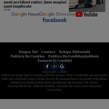
unui accident rutier. Șase mașini
sunt implicate
14:58
Despre Noi
Contact
Echipa Editorială
Politica De Cookies
Politica De Confidențialitate
Termeni Și Condiții
copyright © 2026
Citarea se poate face în limita a 250 de semne. Nici o instituţie sau persoană
(site-uri, instituţii mass-media, firme de monitorizare) nu poate reproduce
integral scrierile publicistice purtătoare de Drepturi de Autor.
Decizia ONJN nr. 1598/16.09.2021. Jocurile de noroc sunt interzise
minorilor.