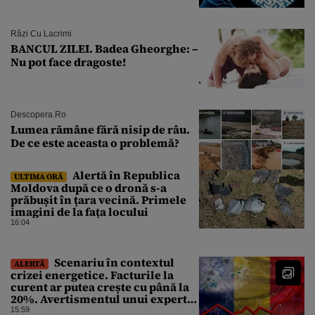
Râzi Cu Lacrimi
BANCUL ZILEI. Badea Gheorghe: –
Nu pot face dragoste!
Descopera.ro
Lumea rămâne fără nisip de râu.
De ce este aceasta o problemă?
Alertă în Republica
ULTIMA ORĂ
Moldova după ce o dronă s-a
prăbușit în țara vecină. Primele
imagini de la fața locului
16:04
Scenariu în contextul
ALERTĂ
crizei energetice. Facturile la
curent ar putea crește cu până la
20%. Avertismentul unui expert
în energie
15:59