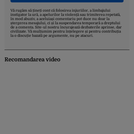
Vă rugăm să țineți cont că folosirea injuriilor, a limbajului
instigator la ură, a apelurilor la violență sau trimiterea repetată,
în mod abuziv, a aceluiași comentariu pot duce nu doar la
ștergerea mesajului, ci și la suspendarea temporară a dreptului
de a comenta. Site-ul nostru încurajează dezbaterile aprinse, dar
civilizate. Vă mulțumim pentru înțelegere și pentru contribuția
la o discuție bazată pe argumente, nu pe atacuri.
Recomandarea video