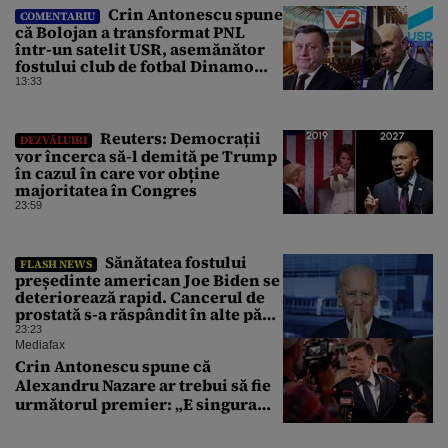
Crin Antonescu spune
COMENTARIU
că Bolojan a transformat PNL
într-un satelit USR, asemănător
fostului club de fotbal Dinamo
Victoria, care a aparținut Miliției
13:33
Reuters: Democrații
DEZVĂLUIRI
vor încerca să-l demită pe Trump
în cazul în care vor obține
majoritatea în Congres
23:59
Sănătatea fostului
FLASH NEWS
președinte american Joe Biden se
deteriorează rapid. Cancerul de
prostată s-a răspândit în alte părți
ale corpului
23:23
Mediafax
Crin Antonescu spune că
Alexandru Nazare ar trebui să fie
următorul premier: „E singura
soluție”