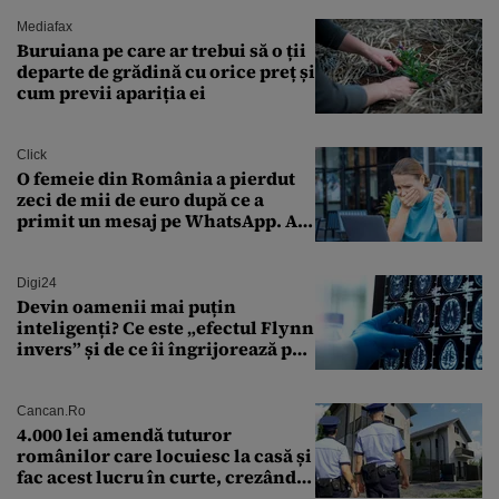
săturat localnicii de turiști
Mediafax
Buruiana pe care ar trebui să o ții
departe de grădină cu orice preț și
cum previi apariția ei
Click
O femeie din România a pierdut
zeci de mii de euro după ce a
primit un mesaj pe WhatsApp. A
crezut că va moșteni 175.000 de
euro din Franța
Digi24
Devin oamenii mai puțin
inteligenți? Ce este „efectul Flynn
invers” și de ce îi îngrijorează pe
cercetători
Cancan.ro
4.000 lei amendă tuturor
românilor care locuiesc la casă și
fac acest lucru în curte, crezând
că nu îi vede nimeni