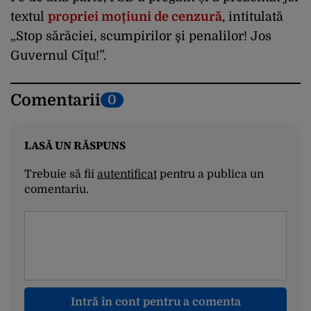
textul
propriei moțiuni de cenzură
, intitulată
„Stop sărăciei, scumpirilor şi penalilor! Jos
Guvernul Cîţu!”.
Comentarii
0
LASĂ UN RĂSPUNS
Trebuie să fii
autentificat
pentru a publica un
comentariu.
Intră în cont pentru a comenta