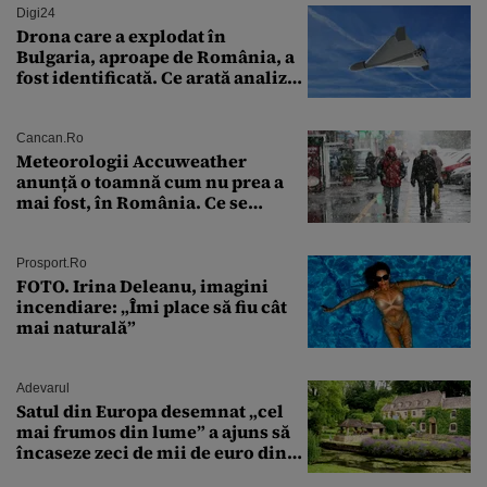
Digi24
Drona care a explodat în
Bulgaria, aproape de România, a
fost identificată. Ce arată analiza
preliminară a epavei
Cancan.ro
Meteorologii Accuweather
anunță o toamnă cum nu prea a
mai fost, în România. Ce se
întâmplă în septembrie,
octombrie și noiembrie 2026, în
București. Pe ce dată ninge
Prosport.ro
FOTO. Irina Deleanu, imagini
incendiare: „Îmi place să fiu cât
mai naturală”
Adevarul
Satul din Europa desemnat „cel
mai frumos din lume” a ajuns să
încaseze zeci de mii de euro din
amenzi pentru parcare. De ce s-au