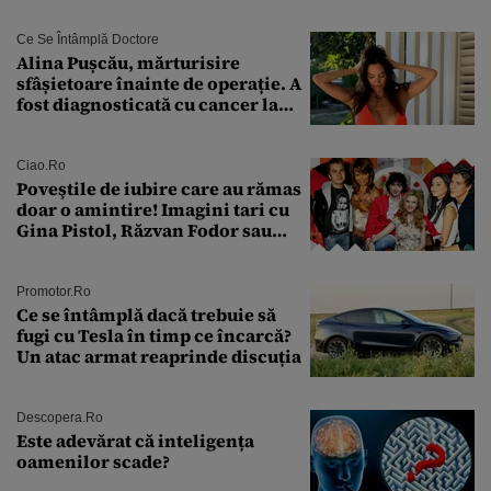
Ce Se Întâmplă Doctore
Alina Pușcău, mărturisire
sfâșietoare înainte de operație. A
fost diagnosticată cu cancer la
sân în metastază: „Este singurul
tratament care o să mă ajute să
îmi salvez viața”
Ciao.ro
Poveştile de iubire care au rămas
doar o amintire! Imagini tari cu
Gina Pistol, Răzvan Fodor sau
Andra Măruţă şi foştii parteneri
Promotor.ro
Ce se întâmplă dacă trebuie să
fugi cu Tesla în timp ce încarcă?
Un atac armat reaprinde discuția
Descopera.ro
Este adevărat că inteligența
oamenilor scade?