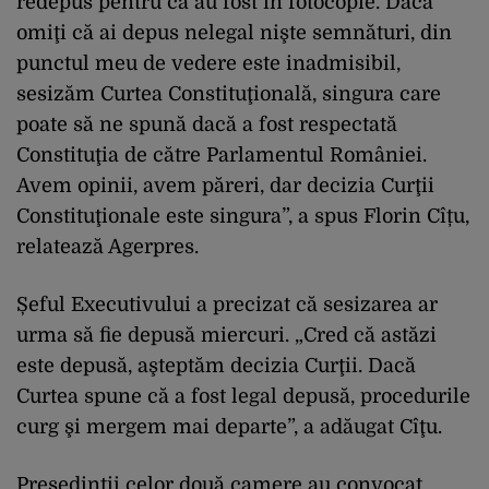
redepus pentru că au fost în fotocopie. Dacă
omiţi că ai depus nelegal nişte semnături, din
punctul meu de vedere este inadmisibil,
sesizăm Curtea Constituţională, singura care
poate să ne spună dacă a fost respectată
Constituţia de către Parlamentul României.
Avem opinii, avem păreri, dar decizia Curţii
Constituţionale este singura”, a spus Florin Cîțu,
relatează Agerpres.
Șeful Executivului a precizat că sesizarea ar
urma să fie depusă miercuri. „Cred că astăzi
este depusă, aşteptăm decizia Curţii. Dacă
Curtea spune că a fost legal depusă, procedurile
curg şi mergem mai departe”, a adăugat Cîţu.
Președintii celor două camere au convocat