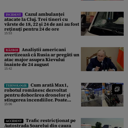
Cazul ambulanței
INCIDENT
atacate la Cluj. Trei tineri cu
vârste de 18, 22 şi 24 de ani au fost
reţinuţi pentru 24 de ore
15:53
Analiștii americani
RĂZBOI
avertizează că Rusia ar pregăti un
atac major asupra Kievului
înainte de 24 august
15:42
Cum arată Max1,
TEHNOLOGIE
robotul românesc dezvoltat
pentru doborârea dronelor și
stingerea incendiilor. Poate
transporta încărcături de până la
15:06
850 kg
Trafic restricţionat pe
ACCIDENT
Autostrada Soarelui din cauza