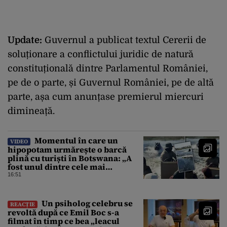
Update:
Guvernul a publicat textul Cererii de
soluționare a conflictului juridic de natură
constituțională dintre Parlamentul României,
pe de o parte, și Guvernul României, pe de altă
parte, așa cum anunțase premierul miercuri
dimineață.
Momentul în care un
VIDEO
hipopotam urmărește o barcă
plină cu turiști în Botswana: „A
fost unul dintre cele mai
înfricoșătoare momente”
16:51
Un psiholog celebru se
REACȚIE
revoltă după ce Emil Boc s-a
filmat în timp ce bea „leacul