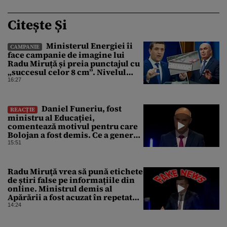
Citește Și
Ministerul Energiei îi
CAMPANIE
face campanie de imagine lui
Radu Miruță și preia punctajul cu
„succesul celor 8 cm”. Nivelul
Dunării a crescut cu 4 cm
16:27
Daniel Funeriu, fost
REACȚIE
ministru al Educației,
comentează motivul pentru care
Bolojan a fost demis. Ce a generat
eșecul guvernării
15:51
Radu Miruţă vrea să pună etichete
de știri false pe informațiile din
online. Ministrul demis al
Apărării a fost acuzat în repetate
rânduri că răspândeşte el însuși
14:24
dezinformări. Gândul trece în
revistă derapajele oficialului