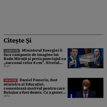
Citește Și
Ministerul Energiei îi
CAMPANIE
face campanie de imagine lui
Radu Miruță și preia punctajul cu
„succesul celor 8 cm”. Nivelul
Dunării a crescut cu 4 cm
16:27
Daniel Funeriu, fost
REACȚIE
ministru al Educației,
comentează motivul pentru care
Bolojan a fost demis. Ce a generat
eșecul guvernării
15:51