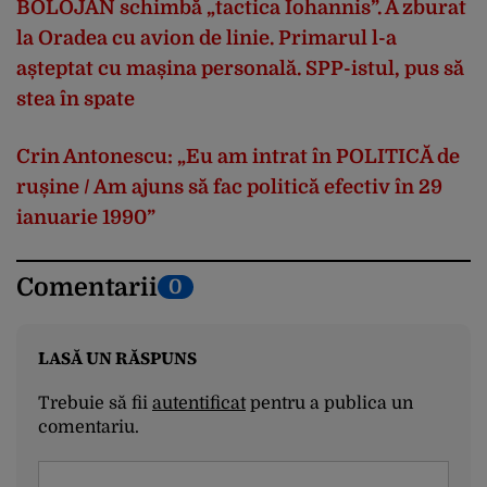
BOLOJAN schimbă „tactica Iohannis”. A zburat
la Oradea cu avion de linie. Primarul l-a
așteptat cu mașina personală. SPP-istul, pus să
stea în spate
Crin Antonescu: „Eu am intrat în POLITICĂ de
rușine / Am ajuns să fac politică efectiv în 29
ianuarie 1990”
Comentarii
0
LASĂ UN RĂSPUNS
Trebuie să fii
autentificat
pentru a publica un
comentariu.