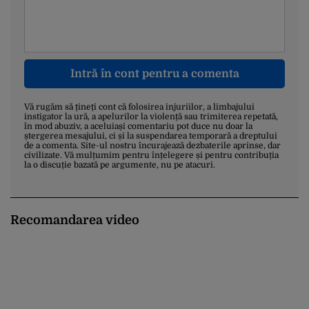
Intră în cont pentru a comenta
Vă rugăm să țineți cont că folosirea injuriilor, a limbajului
instigator la ură, a apelurilor la violență sau trimiterea repetată,
în mod abuziv, a aceluiași comentariu pot duce nu doar la
ștergerea mesajului, ci și la suspendarea temporară a dreptului
de a comenta. Site-ul nostru încurajează dezbaterile aprinse, dar
civilizate. Vă mulțumim pentru înțelegere și pentru contribuția
la o discuție bazată pe argumente, nu pe atacuri.
Recomandarea video