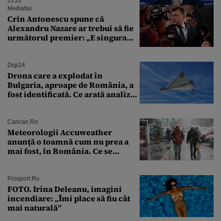
ale corpului
23:23
Mediafax
Crin Antonescu spune că
Alexandru Nazare ar trebui să fie
următorul premier: „E singura
soluție”
Digi24
Drona care a explodat în
Bulgaria, aproape de România, a
fost identificată. Ce arată analiza
preliminară a epavei
Cancan.ro
Meteorologii Accuweather
anunță o toamnă cum nu prea a
mai fost, în România. Ce se
întâmplă în septembrie,
octombrie și noiembrie 2026, în
București. Pe ce dată ninge
Prosport.ro
FOTO. Irina Deleanu, imagini
incendiare: „Îmi place să fiu cât
mai naturală”