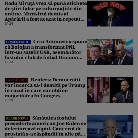
Radu Miruţă vrea să pună etichete
de știri false pe informațiile din
online. Ministrul demis al
Apărării a fost acuzat în repetate
rânduri că răspândeşte el însuși
14:24
dezinformări. Gândul trece în
revistă derapajele oficialului
Crin Antonescu spune
COMENTARIU
că Bolojan a transformat PNL
într-un satelit USR, asemănător
fostului club de fotbal Dinamo
Victoria, care a aparținut Miliției
13:33
Reuters: Democrații
DEZVĂLUIRI
vor încerca să-l demită pe Trump
în cazul în care vor obține
majoritatea în Congres
23:59
Sănătatea fostului
FLASH NEWS
președinte american Joe Biden se
deteriorează rapid. Cancerul de
prostată s-a răspândit în alte părți