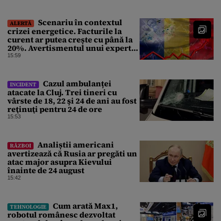
Scenariu în contextul
ALERTĂ
crizei energetice. Facturile la
curent ar putea crește cu până la
20%. Avertismentul unui expert
în energie
15:59
Cazul ambulanței
INCIDENT
atacate la Cluj. Trei tineri cu
vârste de 18, 22 şi 24 de ani au fost
reţinuţi pentru 24 de ore
15:53
Analiștii americani
RĂZBOI
avertizează că Rusia ar pregăti un
atac major asupra Kievului
înainte de 24 august
15:42
Cum arată Max1,
TEHNOLOGIE
robotul românesc dezvoltat