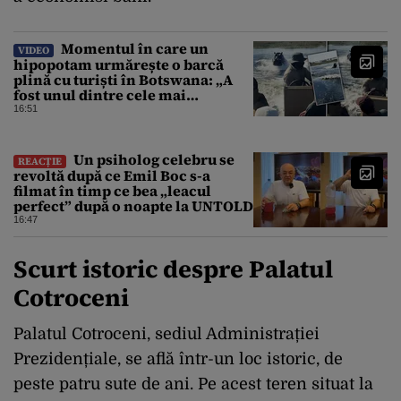
Momentul în care un
VIDEO
hipopotam urmărește o barcă
plină cu turiști în Botswana: „A
fost unul dintre cele mai
înfricoșătoare momente”
16:51
Un psiholog celebru se
REACȚIE
revoltă după ce Emil Boc s-a
filmat în timp ce bea „leacul
perfect” după o noapte la UNTOLD
16:47
Scurt istoric despre Palatul
Cotroceni
Palatul Cotroceni, sediul Administrației
Prezidențiale, se află într-un loc istoric, de
peste patru sute de ani. Pe acest teren situat la