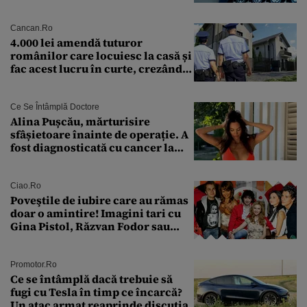
cercetători
Cancan.ro
4.000 lei amendă tuturor
românilor care locuiesc la casă și
fac acest lucru în curte, crezând
că nu îi vede nimeni
Ce Se Întâmplă Doctore
Alina Pușcău, mărturisire
sfâșietoare înainte de operație. A
fost diagnosticată cu cancer la
sân în metastază: „Este singurul
tratament care o să mă ajute să
îmi salvez viața”
Ciao.ro
Poveştile de iubire care au rămas
doar o amintire! Imagini tari cu
Gina Pistol, Răzvan Fodor sau
Andra Măruţă şi foştii parteneri
Promotor.ro
Ce se întâmplă dacă trebuie să
fugi cu Tesla în timp ce încarcă?
Un atac armat reaprinde discuția