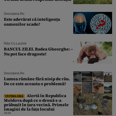
Descopera.ro
Este adevărat că inteligența
oamenilor scade?
Râzi Cu Lacrimi
BANCUL ZILEI. Badea Gheorghe: –
Nu pot face dragoste!
Descopera.ro
Lumea rămâne fără nisip de râu.
De ce este aceasta o problemă?
Alertă în Republica
ULTIMA ORĂ
Moldova după ce o dronă s-a
prăbușit în țara vecină. Primele
imagini de la fața locului
16:04