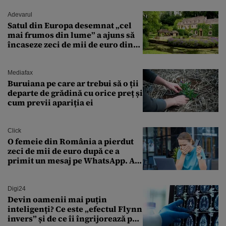
Adevarul
Satul din Europa desemnat „cel
mai frumos din lume” a ajuns să
încaseze zeci de mii de euro din
amenzi pentru parcare. De ce s-au
săturat localnicii de turiști
Mediafax
Buruiana pe care ar trebui să o ții
departe de grădină cu orice preț și
cum previi apariția ei
Click
O femeie din România a pierdut
zeci de mii de euro după ce a
primit un mesaj pe WhatsApp. A
crezut că va moșteni 175.000 de
euro din Franța
Digi24
Devin oamenii mai puțin
inteligenți? Ce este „efectul Flynn
invers” și de ce îi îngrijorează pe