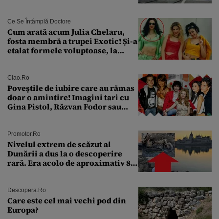
Ce Se Întâmplă Doctore
Cum arată acum Julia Chelaru,
fosta membră a trupei Exotic! Și-a
etalat formele voluptoase, la
aproape 50 de ani
Ciao.ro
Poveştile de iubire care au rămas
doar o amintire! Imagini tari cu
Gina Pistol, Răzvan Fodor sau
Andra Măruţă şi foştii parteneri
Promotor.ro
Nivelul extrem de scăzut al
Dunării a dus la o descoperire
rară. Era acolo de aproximativ 80
de ani
Descopera.ro
Care este cel mai vechi pod din
Europa?