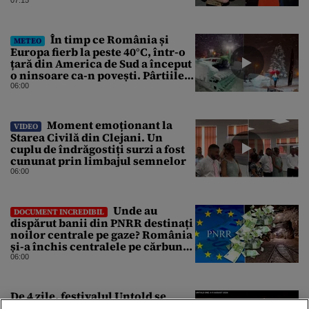
În timp ce România și
METEO
Europa fierb la peste 40°C, într-o
țară din America de Sud a început
o ninsoare ca-n povești. Pârtiile
s-au umplut de schiori
06:00
Moment emoționant la
VIDEO
Starea Civilă din Clejani. Un
cuplu de îndrăgostiți surzi a fost
cununat prin limbajul semnelor
06:00
Unde au
DOCUMENT INCREDIBIL
dispărut banii din PNRR destinați
noilor centrale pe gaze? România
și-a închis centralele pe cărbune
în ritm galopant, dar nu a pus
06:00
nimic în loc. 20 milioane de euro
s-au dus pe apa sâmbetei
De 4 zile, festivalul Untold se
desfășoară fără restricții și