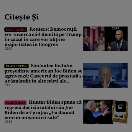
Citește Și
Reuters: Democrații
DEZVĂLUIRI
vor încerca să-l demită pe Trump
în cazul în care vor obține
majoritatea în Congres
23:59
Sănătatea fostului
FLASH NEWS
președinte american Joe Biden se
agravează: Cancerul de prostată s-
a răspândit în alte părți ale
corpului
23:23
Hunter Biden spune că
SCANDALOS
regretă decizia tatălui său Joe
Biden de a-l grația: „I-a dăunat
enorm moștenirii sale”
22:58