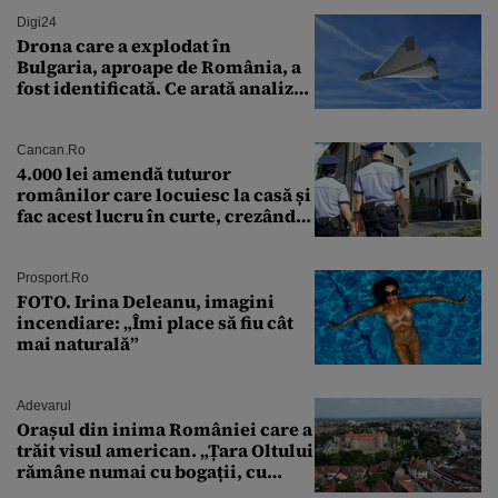
Digi24
Drona care a explodat în
Bulgaria, aproape de România, a
fost identificată. Ce arată analiza
preliminară a epavei
Cancan.ro
4.000 lei amendă tuturor
românilor care locuiesc la casă și
fac acest lucru în curte, crezând
că nu îi vede nimeni
Prosport.ro
FOTO. Irina Deleanu, imagini
incendiare: „Îmi place să fiu cât
mai naturală”
Adevarul
Orașul din inima României care a
trăit visul american. „Țara Oltului
rămâne numai cu bogații, cu
babele, cu moșnegii și cu