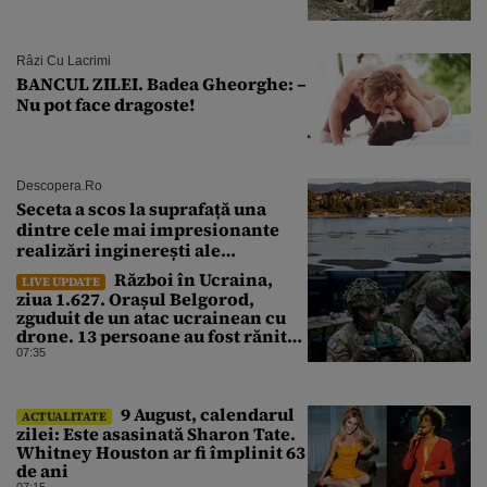
Râzi Cu Lacrimi
BANCUL ZILEI. Badea Gheorghe: –
Nu pot face dragoste!
Descopera.ro
Seceta a scos la suprafață una
dintre cele mai impresionante
realizări inginerești ale
Imperiului Roman
Război în Ucraina,
LIVE UPDATE
ziua 1.627. Orașul Belgorod,
zguduit de un atac ucrainean cu
drone. 13 persoane au fost rănite
și mai multe clădiri, incendiate
07:35
9 August, calendarul
ACTUALITATE
zilei: Este asasinată Sharon Tate.
Whitney Houston ar fi împlinit 63
de ani
07:15