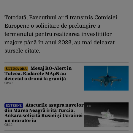
Totodată, Executivul ar fi transmis Comisiei
Europene o solicitare de prelungire a
termenului pentru realizarea investițiilor
majore până în anul 2026, au mai delcarat
sursele citate.
Mesaj RO-Alert în
ULTIMA ORĂ
Tulcea. Radarele MApN au
detectat o dronă la graniţă
08:39
Atacurile asupra navelor
EXTERNE
din Marea Neagră irită Turcia.
Ankara solicită Rusiei și Ucrainei
un moratoriu
08:12