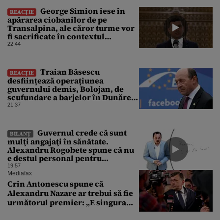
George Simion iese în
REACȚIE
apărarea ciobanilor de pe
Transalpina, ale căror turme vor
fi sacrificate în contextul
focarului de variolă ovină
22:44
Traian Băsescu
REACȚIE
desființează operațiunea
guvernului demis, Bolojan, de
scufundare a barjelor în Dunăre:
„Este o improvizație”
21:37
Guvernul crede că sunt
BILANȚ
mulţi angajaţi în sănătate.
Alexandru Rogobete spune că nu
e destul personal pentru
combaterea infecţiilor
19:57
nosocomiale
Mediafax
Crin Antonescu spune că
Alexandru Nazare ar trebui să fie
următorul premier: „E singura
soluție”