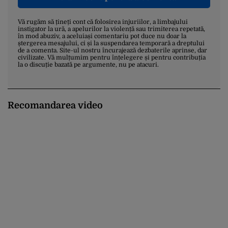
Vă rugăm să țineți cont că folosirea injuriilor, a limbajului
instigator la ură, a apelurilor la violență sau trimiterea repetată,
în mod abuziv, a aceluiași comentariu pot duce nu doar la
ștergerea mesajului, ci și la suspendarea temporară a dreptului
de a comenta. Site-ul nostru încurajează dezbaterile aprinse, dar
civilizate. Vă mulțumim pentru înțelegere și pentru contribuția
la o discuție bazată pe argumente, nu pe atacuri.
Recomandarea video