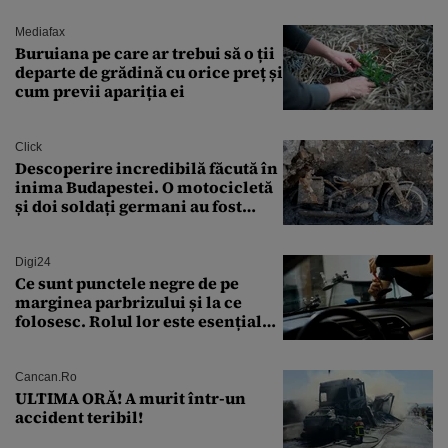
sărăntocii”
Mediafax
Buruiana pe care ar trebui să o ții
departe de grădină cu orice preț și
cum previi apariția ei
Click
Descoperire incredibilă făcută în
inima Budapestei. O motocicletă
și doi soldați germani au fost
găsiți în Dunăre
Digi24
Ce sunt punctele negre de pe
marginea parbrizului și la ce
folosesc. Rolul lor este esențial
pentru siguranța mașinii
Cancan.ro
ULTIMA ORĂ! A murit într-un
accident teribil!