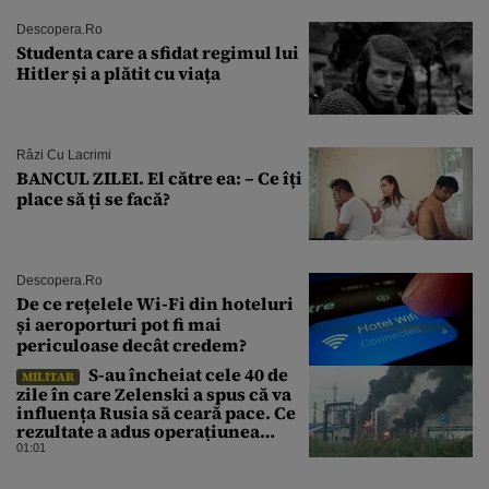
Descopera.ro
Studenta care a sfidat regimul lui
Hitler și a plătit cu viața
Râzi Cu Lacrimi
BANCUL ZILEI. El către ea: – Ce îți
place să ți se facă?
Descopera.ro
De ce rețelele Wi-Fi din hoteluri
și aeroporturi pot fi mai
periculoase decât credem?
S-au încheiat cele 40 de
MILITAR
zile în care Zelenski a spus că va
influența Rusia să ceară pace. Ce
rezultate a adus operațiunea
Kievului
01:01