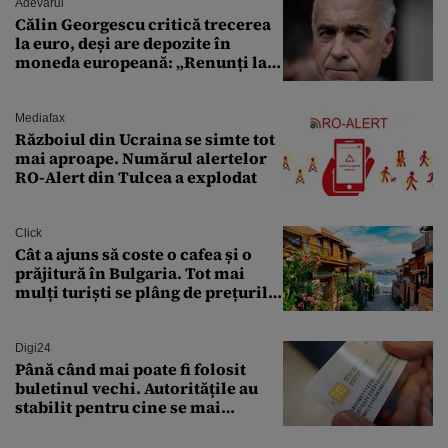
Adevarul
Călin Georgescu critică trecerea
la euro, deși are depozite în
moneda europeană: „Renunți la
leu, renunți la suveranitate”
Mediafax
Războiul din Ucraina se simte tot
mai aproape. Numărul alertelor
RO-Alert din Tulcea a explodat
Click
Cât a ajuns să coste o cafea și o
prăjitură în Bulgaria. Tot mai
mulți turiști se plâng de prețurile
ridicate
Digi24
Până când mai poate fi folosit
buletinul vechi. Autoritățile au
stabilit pentru cine se mai
eliberează cartea de identitate
model 1997