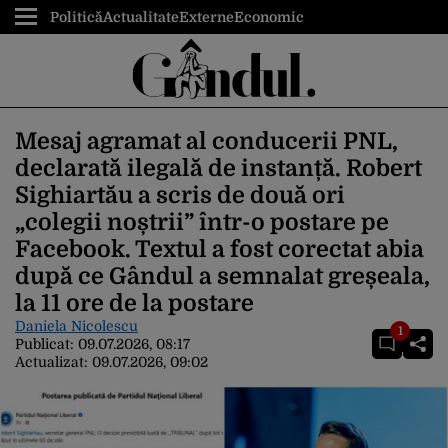
Politică
Actualitate
Externe
Economic
Mesaj agramat al conducerii PNL,
declarată ilegală de instanță. Robert
Sighiartău a scris de două ori
„colegii noștrii” într-o postare pe
Facebook. Textul a fost corectat abia
după ce Gândul a semnalat greșeala,
la 11 ore de la postare
Daniela Nicolescu
1
Publicat:
09.07.2026, 08:17
Actualizat:
09.07.2026, 09:02