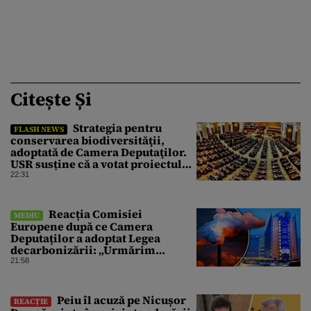
Citește Și
Strategia pentru
FLASH NEWS
conservarea biodiversităţii,
adoptată de Camera Deputaţilor.
USR susține că a votat proiectul
cu amendamentele PSD pentru a
22:31
nu bloca un jalon PNRR
Reacția Comisiei
MEDIU
Europene după ce Camera
Deputaților a adoptat Legea
decarbonizării: „Urmărim
evoluția”
21:58
Peiu îl acuză pe Nicușor
REACȚIE