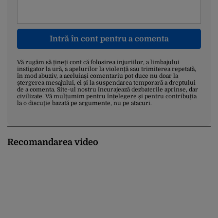
Intră în cont pentru a comenta
Vă rugăm să țineți cont că folosirea injuriilor, a limbajului
instigator la ură, a apelurilor la violență sau trimiterea repetată,
în mod abuziv, a aceluiași comentariu pot duce nu doar la
ștergerea mesajului, ci și la suspendarea temporară a dreptului
de a comenta. Site-ul nostru încurajează dezbaterile aprinse, dar
civilizate. Vă mulțumim pentru înțelegere și pentru contribuția
la o discuție bazată pe argumente, nu pe atacuri.
Recomandarea video