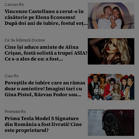
Cancan.ro
Vincenzo Castellano a cerut-o în
căsătorie pe Elena Economu!
După doi ani de iubire, fostul soț
al Antoniei se pregătește de nuntă
Ce Se Întâmplă Doctore
Cine își aduce aminte de Alina
Crișan, fostă solistă a trupei ASIA?
Ce s-a ales de ea: a fost
condamnată la închisoare cu
suspendare. Ce acuzații i se aduc
Ciao.ro
Poveştile de iubire care au rămas
doar o amintire! Imagini tari cu
Gina Pistol, Răzvan Fodor sau
Andra Măruţă şi foştii parteneri
Promotor.ro
Prima Tesla Model S Signature
din România a fost livrată! Cine
este proprietarul?