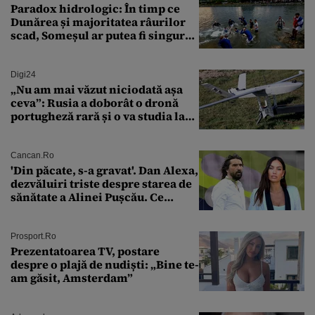
surprinzător
Paradox hidrologic: În timp ce
Dunărea și majoritatea râurilor
scad, Someșul ar putea fi singurul
mare râu cu debite în creștere
Digi24
„Nu am mai văzut niciodată așa
ceva”: Rusia a doborât o dronă
portugheză rară și o va studia la
un institut de cercetare
Cancan.ro
'Din păcate, s-a gravat'. Dan Alexa,
dezvăluiri triste despre starea de
sănătate a Alinei Pușcău. Ce
discuție au avut cu două zile în
urmă
Prosport.ro
Prezentatoarea TV, postare
despre o plajă de nudiști: „Bine te-
am găsit, Amsterdam”