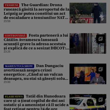
The Guardian: Drona
TENSIUNI
rusească găsită la aeroportul de la
Leipzig ar putea constitui un act
de escaladare a tensiunilor NATO-
Rusia
23:59
Fosta parteneră a lui
CONTROVERSĂ
Cătălin Avramescu lansează
acuzații grave la adresa acestuia
și explică de ce a sesizat DIICOT:
„Făcea baie complet dezbrăcat cu
23:25
copiii”. Fostul consilier
prezidențial respinge acuzațiile
Dan Dungaciu
MARIUS TUCĂ SHOW
avertizează asupra crizei
energetice: „Când ai un vulcan
deasupra, nu stai să găsești soluții
cu leucoplast”
23:00
Tatăl din Hunedoara
FLASH NEWS
care și-a ținut copilul de doi ani
ostatic și a amenințat că îl ucide a
fost reținut pentru 24 de ore