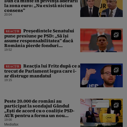
Dan că minte în privința aderării
la zona euro: „Nu există niciun
consens”
20:04
Președintele Senatului
REACȚIE
pune presiune pe PSD: „Să își
asume responsabilitatea” dacă
România pierde fonduri
europene din cauza legilor
19:52
modificate
Reacția lui Fritz după ce a
REACȚIE
trecut de Parlament legea care i-
ar distruge mandatul
19:15
Peste 20.000 de români au
participat la sondajul Gândul
„Ești de acord cu o coaliție PSD-
AUR pentru a forma un nou
Guvern și a încheia criza
19:00
politică?”. Rezultatul a fost
Mediafax