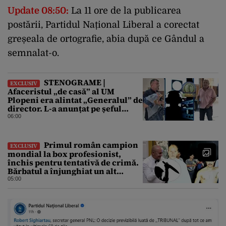
Update 08:50:
La 11 ore de la publicarea
postării, Partidul Național Liberal a corectat
greșeala de ortografie, abia după ce Gândul a
semnalat-o.
STENOGRAME |
EXCLUSIV
Afaceristul „de casă” al UM
Plopeni era alintat „Generalul” de
director. L-a anunțat pe șeful
uzinei că i-a adus „subțireanu,
06:00
așa”
Primul român campion
EXCLUSIV
mondial la box profesionist,
închis pentru tentativă de crimă.
Bărbatul a înjunghiat un alt
interlop periculos
05:00