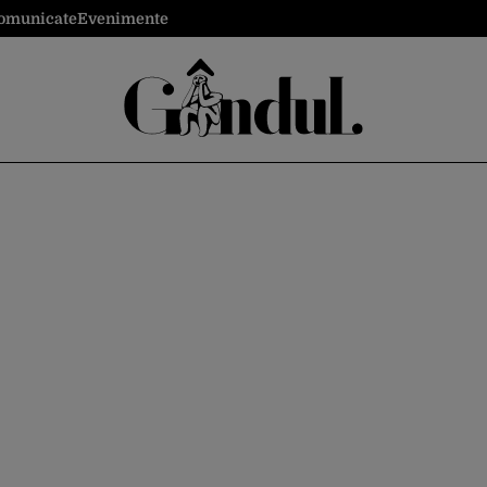
omunicate
Evenimente