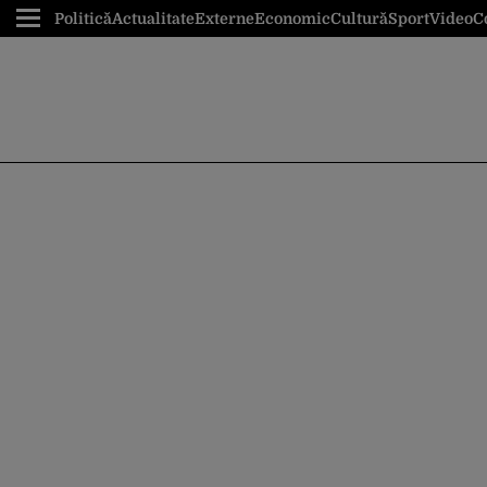
Politică
Actualitate
Externe
Economic
Cultură
Sport
Video
C