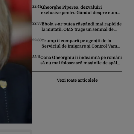
zile este de 10 centimetri”
22:41
Gheorghe Piperea, dezvăluiri
exclusive pentru Gândul despre cum
Ursula von der Leyen, Emmanuel
Macron și Zelenski plănuiesc pe Signal
22:33
Ebola s-ar putea răspândi mai rapid de
să îl pună „la respect” pe Trump
la mutații. OMS trage un semnal de
alarmă asupra pericolului unui virus
pentru care nu există vaccin
22:33
Trump îi compară pe agenții de la
Serviciul de Imigrare și Control Vamal
cu Spider-Man la prinderea
migranților ilegali și a infractorilor
22:11
Oana Gheorghiu îi îndeamnă pe români
să nu mai folosească mașinile de spălat
și uscătoarele pentru reducerea
consumului de energie
Vezi toate articolele