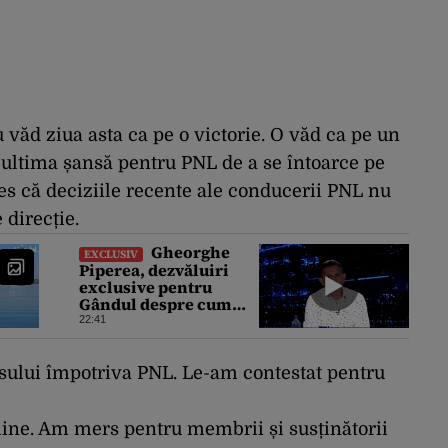
 văd ziua asta ca pe o victorie. O văd ca pe un
 ultima șansă pentru PNL de a se întoarce pe
es că deciziile recente ale conducerii PNL nu
 direcție.
Gheorghe
EXCLUSIV
Piperea, dezvăluiri
exclusive pentru
Gândul despre cum
Ursula von der Leyen,
22:41
Emmanuel Macron și
Zelenski plănuiesc pe
Signal să îl pună „la
sului împotriva PNL. Le-am contestat pentru
respect” pe Trump
ine. Am mers pentru membrii și susținătorii