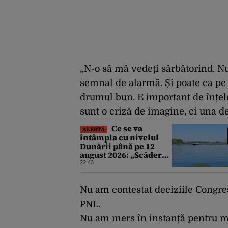
„N-o să mă vedeți sărbătorind. Nu
semnal de alarmă. Și poate ca pe
drumul bun. E important de înțel
sunt o criză de imagine, ci una de
Ce se va
ALERTĂ
întâmpla cu nivelul
Dunării până pe 12
august 2026: „Scăderea
în 7 zile este de 10
22:43
centimetri”
Nu am contestat deciziile Congre
PNL.
Nu am mers în instanță pentru m