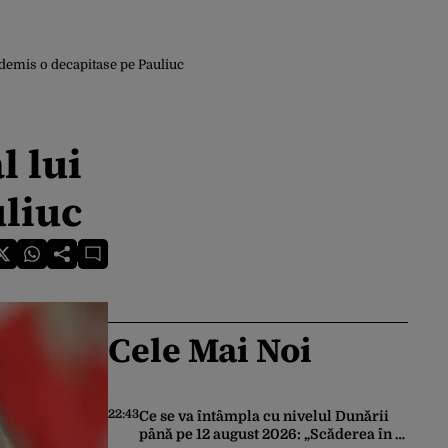
 demis o decapitase pe Pauliuc
l lui
uliuc
Cele Mai Noi
22:43
Ce se va întâmpla cu nivelul Dunării
până pe 12 august 2026: „Scăderea în 7