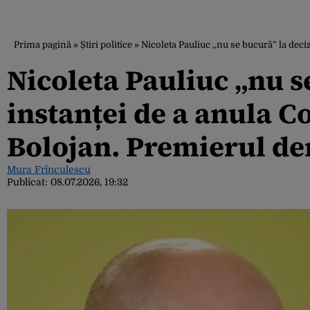
Prima pagină
»
Știri politice
»
Nicoleta Pauliuc „nu se bucură” la deci
Nicoleta Pauliuc „nu s
instanței de a anula C
Bolojan. Premierul de
Mura Frînculescu
Publicat:
08.07.2026, 19:32