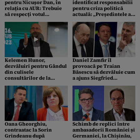
pentru Nicușor Dan, în
identificat responsabilii
relația cu AUR: Trebuie
pentru criza politică
să respecți votul
actuală: „Președintele a
cetățenilor
avut două calcule
greșite”
Kelemen Hunor,
Daniel Zamfir îl
dezvăluiri pentru Gândul
provoacă pe Traian
din culisele
Băsescu să dezvăluie cum
consultărilor de la
a ajuns Siegfried
Cotroceni. Ce l-a enervat
Mureșan sub protecția
pe Nicușor Dan
lui, ca ulterior să fie
„parașutat” în PMP
Oana Gheorghiu,
Schimb de replici între
contraatac la Sorin
ambasadorii României și
Grindeanu după
Germaniei, la Chișinău,