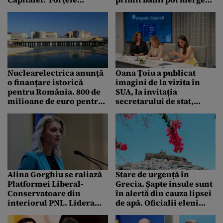
Aeriene Române
înainte, este decizia CCR.
pregătesc un spectacol
Ce se întâmplă mai
aviatic
departe
Nuclearelectrica anunță
Oana Țoiu a publicat
o finanțare istorică
imagini de la vizita în
pentru România. 800 de
SUA, la invitația
milioane de euro pentru
secretarului de stat,
retehnologizarea
Marco Rubio
Unității 1 a Centralei de
la Cernavodă
Alina Gorghiu se raliază
Stare de urgență în
Platformei Liberal-
Grecia. Șapte insule sunt
Conservatoare din
în alertă din cauza lipsei
interiorul PNL. Lidera
de apă. Oficialii eleni
liberală spune STOP,
vorbesc despre o
userizării partidului
problemă de securitate