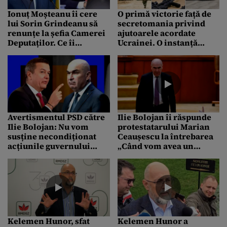
Ionuț Moșteanu îi cere
O primă victorie față de
lui Sorin Grindeanu să
secretomania privind
renunțe la șefia Camerei
ajutoarele acordate
Deputaților. Ce îi
Ucrainei. O instanță
reproșează deputatul
obligă Executivul să
USR liderului PSD
publice toate Hotărârile
de Guvern care fac
referire la sprijinul
acordat de România și
datele la care au fost
emise
Avertismentul PSD către
Ilie Bolojan îi răspunde
Ilie Bolojan: Nu vom
protestatarului Marian
susține necondiționat
Ceaușescu la întrebarea
acțiunile guvernului
„Când vom avea un
demis
guvern cu puteri
depline?”
Kelemen Hunor, sfat
Kelemen Hunor a