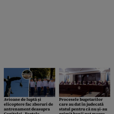
,,vânzări”
Avioane de luptă și
Procesele bugetarilor
elicoptere fac zboruri de
care au dat în judecată
antrenament deasupra
statul pentru că nu și-au
Capitalei. Forțele
primit banii pot merge