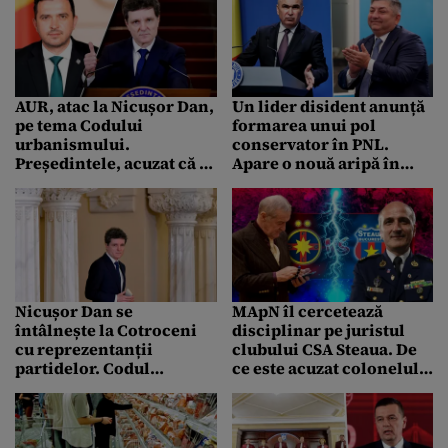
națională
AUR, atac la Nicușor Dan,
Un lider disident anunță
pe tema Codului
formarea unui pol
urbanismului.
conservator în PNL.
Președintele, acuzat că a
Apare o nouă aripă în
exclus partidul de la
partid
discuțiile de la Cotroceni
Nicușor Dan se
MApN îl cercetează
întâlnește la Cotroceni
disciplinar pe juristul
cu reprezentanții
clubului CSA Steaua. De
partidelor. Codul
ce este acuzat colonelul
Urbanismului, cu
Florin Talpan,
prevederi propuse de
,,coșmarul” lui Gigi
președinte, în discuție
Becali