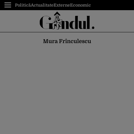
Politică
Actualitate
Externe
Economic
Mura Frînculescu