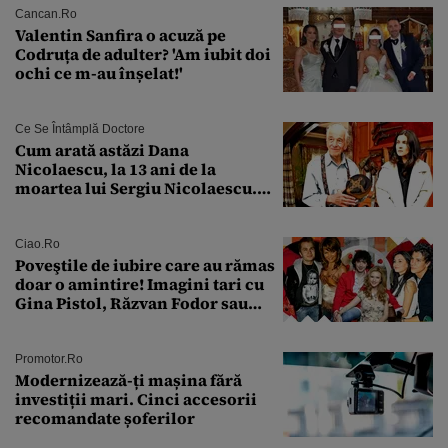
Cancan.ro
Valentin Sanfira o acuză pe
Codruța de adulter? 'Am iubit doi
ochi ce m-au înșelat!'
Ce Se Întâmplă Doctore
Cum arată astăzi Dana
Nicolaescu, la 13 ani de la
moartea lui Sergiu Nicolaescu.
Transformarea care i-a surprins
pe toți
Ciao.ro
Poveştile de iubire care au rămas
doar o amintire! Imagini tari cu
Gina Pistol, Răzvan Fodor sau
Andra Măruţă şi foştii parteneri
Promotor.ro
Modernizează-ți mașina fără
investiții mari. Cinci accesorii
recomandate șoferilor