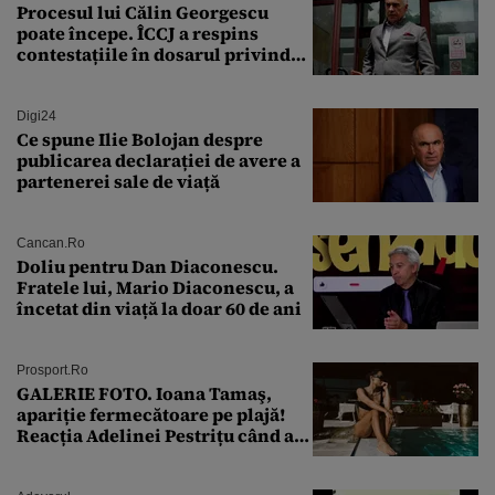
Procesul lui Călin Georgescu
poate începe. ÎCCJ a respins
contestațiile în dosarul privind
lovitura de stat
Digi24
Ce spune Ilie Bolojan despre
publicarea declarației de avere a
partenerei sale de viață
Cancan.ro
Doliu pentru Dan Diaconescu.
Fratele lui, Mario Diaconescu, a
încetat din viață la doar 60 de ani
Prosport.ro
GALERIE FOTO. Ioana Tamaş,
apariție fermecătoare pe plajă!
Reacția Adelinei Pestrițu când a
văzut-o