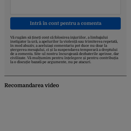
Intră în cont pentru a comenta
Vă rugăm să țineți cont că folosirea injuriilor, a limbajului
instigator la ură, a apelurilor la violență sau trimiterea repetată,
în mod abuziv, a aceluiași comentariu pot duce nu doar la
ștergerea mesajului, ci și la suspendarea temporară a dreptului
de a comenta. Site-ul nostru încurajează dezbaterile aprinse, dar
civilizate. Vă mulțumim pentru înțelegere și pentru contribuția
la o discuție bazată pe argumente, nu pe atacuri.
Recomandarea video