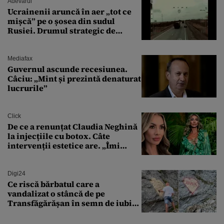
Adevarul
Ucrainenii aruncă în aer „tot ce
mișcă” pe o șosea din sudul
Rusiei. Drumul strategic de
aprovizionare către Crimeea este
controlat complet
Mediafax
Guvernul ascunde recesiunea.
Câciu: „Mint și prezintă denaturat
lucrurile”
Click
De ce a renunțat Claudia Neghină
la injecțiile cu botox. Câte
intervenții estetice are. „Îmi
îngheață fața”
Digi24
Ce riscă bărbatul care a
vandalizat o stâncă de pe
Transfăgărășan în semn de iubire
față de „Anna”