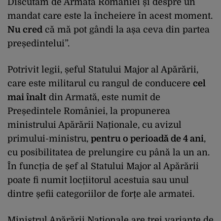
Discutăm de Armata României și despre un
mandat care este la încheiere în acest moment.
Nu cred
că mă pot gândi la așa ceva din partea
președintelui”.
Potrivit legii, șeful Statului Major al Apărării,
care este militarul cu rangul de conducere
cel
mai înalt
din Armată, este numit de
Președintele României, la propunerea
ministrului Apărării Naționale, cu avizul
primului-ministru,
pentru o perioadă de 4 ani
,
cu posibilitatea de prelungire cu până la un an.
În funcția de șef al Statului Major al Apărării
poate fi numit locțiitorul acestuia sau unul
dintre șefii categoriilor de forțe ale armatei.
Ministrul Apărării Naționale are trei variante de