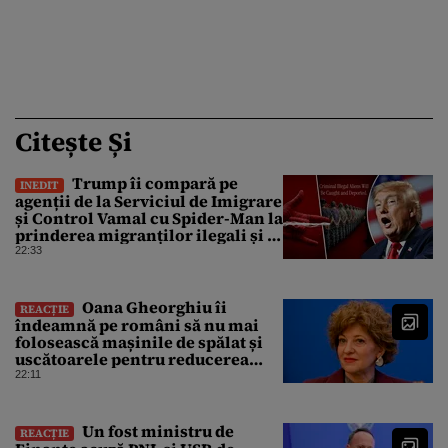
Citește Și
Trump îi compară pe
INEDIT
agenții de la Serviciul de Imigrare
și Control Vamal cu Spider-Man la
prinderea migranților ilegali și a
infractorilor
22:33
Oana Gheorghiu îi
REACȚIE
îndeamnă pe români să nu mai
folosească mașinile de spălat și
uscătoarele pentru reducerea
consumului de energie
22:11
Un fost ministru de
REACȚIE