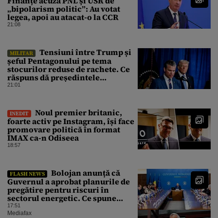
Finanțe acuză PNL și USR de
„bipolarism politic”: Au votat
legea, apoi au atacat-o la CCR
21:08
Tensiuni între Trump și
MILITAR
șeful Pentagonului pe tema
stocurilor reduse de rachete. Ce
răspuns dă președintele
american
21:01
Noul premier britanic,
INEDIT
foarte activ pe Instagram, își face
promovare politică în format
IMAX ca-n Odiseea
18:57
Bolojan anunță că
FLASH NEWS
Guvernul a aprobat planurile de
pregătire pentru riscuri în
sectorul energetic. Ce spune
premierul despre consumul
17:51
populației
Mediafax