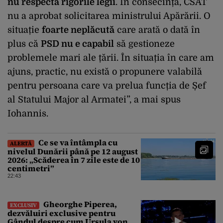
nu respectă rigorile legii
. În consecință, CSAT
nu a aprobat solicitarea ministrului Apărării. O
situație
foarte neplăcută
care arată o dată în
plus că
PSD nu e capabil
să gestioneze
problemele mari ale țării. În situația în care am
ajuns, practic, nu există o propunere valabilă
pentru persoana care va prelua funcția de Șef
al Statului Major al Armatei”, a mai spus
Iohannis.
Ce se va întâmpla cu
ALERTĂ
nivelul Dunării până pe 12 august
2026: „Scăderea în 7 zile este de 10
centimetri”
22:43
Gheorghe Piperea,
EXCLUSIV
dezvăluiri exclusive pentru
Gândul despre cum Ursula von