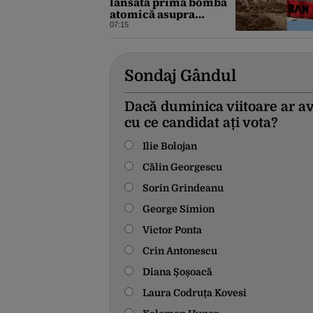
lansată prima bombă
atomică asupra
orașului Hiroshima.
07:15
Ziua mondială a luptei
pentru interzicerea
armei nucleare
Sondaj Gândul
Dacă duminica viitoare ar av
cu ce candidat ați vota?
Ilie Bolojan
Călin Georgescu
Sorin Grindeanu
George Simion
Victor Ponta
Crin Antonescu
Diana Șoșoacă
Laura Codruța Kovesi