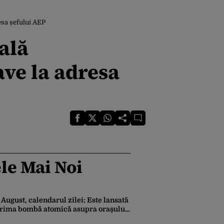
esa șefului AEP
ală
ave la adresa
le Mai Noi
 August, calendarul zilei: Este lansată
rima bombă atomică asupra orașului
iroshima. Ziua mondială a luptei