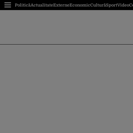
Politică
Actualitate
Externe
Economic
Cultură
Sport
Video
C