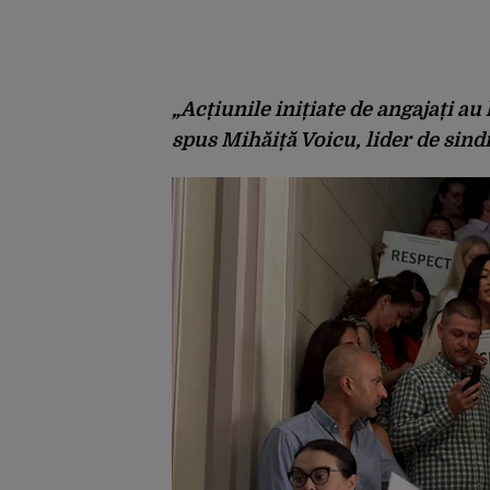
„Acțiunile inițiate de angajați au
spus Mihăiță Voicu, lider de sindi