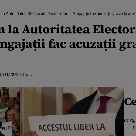
 la Autoritatea Electorală Permanentă. Angajații fac acuzații grave la adr
n la Autoritatea Elector
gajații fac acuzații gr
07.07.2026, 15:57
Ce
07:15
6
p
H