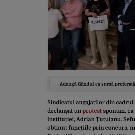
Adaugă Gândul ca sursă preferată
Sindicatul angajaților din cadru
declanșat un
protest
spontan, ca 
instituției, Adrian Țuțuianu. Șefu
obținut funcțiile prin concurs, n