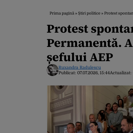
Prima pagină
»
Știri politice
»
Protest spontan
Protest sponta
Permanentă. An
șefului AEP
Ruxandra Radulescu
Publicat:
07.07.2026, 15:44
Actualizat: