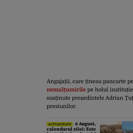
Angajații, care țineau pancarte p
nemulțumirile
pe holul instituți
susținute președintele Adrian Țuț
presiunilor.
6 August,
ACTUALITATE
calendarul zilei: Este