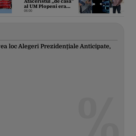
Afaceristul „de casă”
al UM Plopeni era
alintat „Generalul” de
06:00
director. L-a anunțat
pe șeful uzinei că i-a
adus „subțireanu, așa”
ea loc Alegeri Prezidențiale Anticipate,