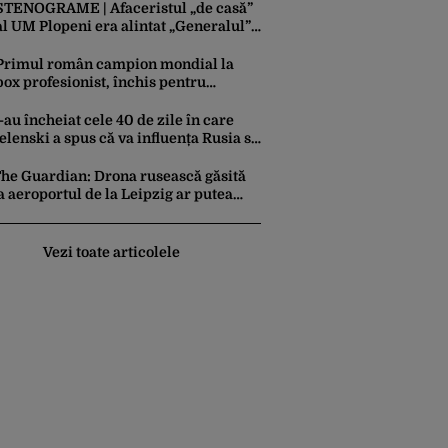
entru interzicerea armei nucleare
STENOGRAME | Afaceristul „de casă”
al UM Plopeni era alintat „Generalul”
de director. L-a anunțat pe șeful uzinei
că i-a adus „subțireanu, așa”
Primul român campion mondial la
box profesionist, închis pentru
tentativă de crimă. Bărbatul a
înjunghiat un alt interlop periculos
-au încheiat cele 40 de zile în care
elenski a spus că va influența Rusia să
eară pace. Ce rezultate a adus
perațiunea Kievului
he Guardian: Drona rusească găsită
a aeroportul de la Leipzig ar putea
onstitui un act de escaladare a
ensiunilor NATO-Rusia
Vezi toate articolele