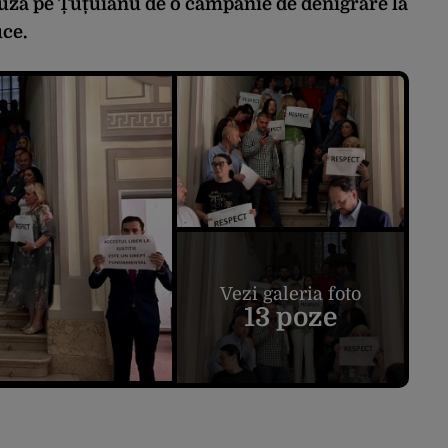
 acuză pe Țuțuianu de o campanie de denigrare la
uce.
Vezi galeria foto
13 poze