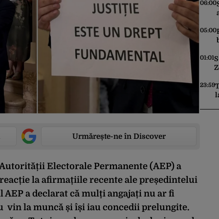
p
06:00
05:00
01:01
S
Z
c
o
23:59
T
l
c
t
Urmărește-ne în Discover
l Autorității Electorale Permanente (AEP) a
reacție la afirmațiile recente ale președintelui
l AEP a declarat că mulți angajați nu ar fi
u vin la muncă și își iau concedii prelungite.