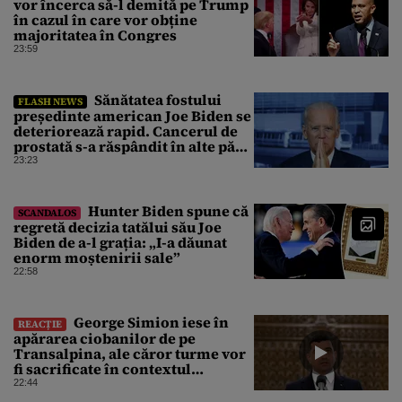
vor încerca să-l demită pe Trump
în cazul în care vor obține
majoritatea în Congres
23:59
Sănătatea fostului
FLASH NEWS
președinte american Joe Biden se
deteriorează rapid. Cancerul de
prostată s-a răspândit în alte părți
ale corpului
23:23
Hunter Biden spune că
SCANDALOS
regretă decizia tatălui său Joe
Biden de a-l grația: „I-a dăunat
enorm moștenirii sale”
22:58
George Simion iese în
REACȚIE
apărarea ciobanilor de pe
Transalpina, ale căror turme vor
fi sacrificate în contextul
focarului de variolă ovină
22:44