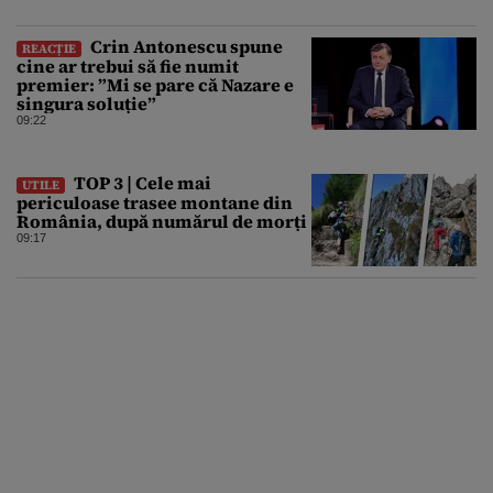
Crin Antonescu spune
REACȚIE
cine ar trebui să fie numit
premier: ”Mi se pare că Nazare e
singura soluție”
09:22
TOP 3 | Cele mai
UTILE
periculoase trasee montane din
România, după numărul de morți
09:17