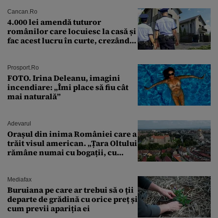
Cancan.ro
4.000 lei amendă tuturor
românilor care locuiesc la casă și
fac acest lucru în curte, crezând
că nu îi vede nimeni
Prosport.ro
FOTO. Irina Deleanu, imagini
incendiare: „Îmi place să fiu cât
mai naturală”
Adevarul
Orașul din inima României care a
trăit visul american. „Țara Oltului
rămâne numai cu bogații, cu
babele, cu moșnegii și cu
sărăntocii”
Mediafax
Buruiana pe care ar trebui să o ții
departe de grădină cu orice preț și
cum previi apariția ei