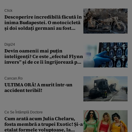
Click
Descoperire incredibilă făcută în
inima Budapestei. O motocicletă
și doi soldați germani au fost
găsiți în Dunăre
Digi24
Devin oamenii mai puțin
inteligenți? Ce este „efectul Flynn
invers” și de ce îi îngrijorează pe
cercetători
Cancan.ro
ULTIMA ORĂ! A murit într-un
accident teribil!
Ce Se Întâmplă Doctore
Cum arată acum Julia Chelaru,
fosta membră a trupei Exotic! Și-a
etalat formele voluptoase, la