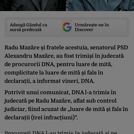
Adaugă Gândul ca
Urmărește-ne în
sursă preferată
Discover
Radu Mazăre și fratele acestuia, senatorul PSD
Alexandru Mazăre, au fost trimiși în judecată
de procurorii DNA, pentru luare de mită,
complicitate la luare de mită și fals în
declarații, a informat vineri, DNA.
Potrivit unui comunicat, DNA l-a trimis în
judecată pe Radu Mazăre, aflat sub control
judiciar, fiind acuzat de „luare de mită și fals în
declarații (trei infracțiuni)”.
Procurorii DNA l-au trimis în judecată și pe