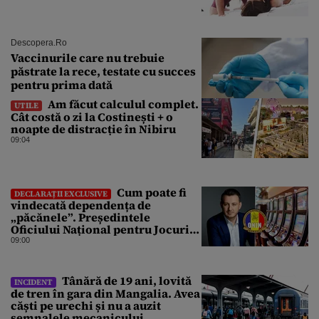
Descopera.ro
Vaccinurile care nu trebuie
păstrate la rece, testate cu succes
pentru prima dată
Am făcut calculul complet.
UTILE
Cât costă o zi la Costinești + o
noapte de distracție în Nibiru
09:04
Cum poate fi
DECLARAȚII EXCLUSIVE
vindecată dependența de
„păcănele”. Președintele
Oficiului Național pentru Jocuri
de Noroc propune o ordonanță de
09:00
urgență istorică și explică
procedura de autoexcludere
unică
Tânără de 19 ani, lovită
INCIDENT
de tren în gara din Mangalia. Avea
căști pe urechi și nu a auzit
semnalele mecanicului