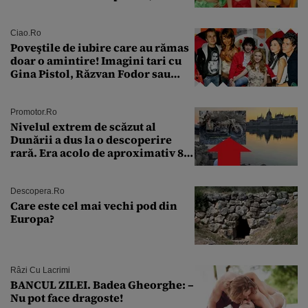
aproape 50 de ani
Ciao.ro
Poveştile de iubire care au rămas
doar o amintire! Imagini tari cu
Gina Pistol, Răzvan Fodor sau
Andra Măruţă şi foştii parteneri
Promotor.ro
Nivelul extrem de scăzut al
Dunării a dus la o descoperire
rară. Era acolo de aproximativ 80
de ani
Descopera.ro
Care este cel mai vechi pod din
Europa?
Râzi Cu Lacrimi
BANCUL ZILEI. Badea Gheorghe: –
Nu pot face dragoste!