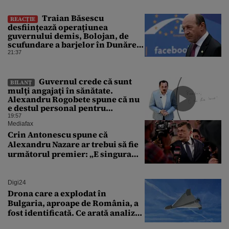
Traian Băsescu
REACȚIE
desființează operațiunea
guvernului demis, Bolojan, de
scufundare a barjelor în Dunăre:
„Este o improvizație”
21:37
Guvernul crede că sunt
BILANȚ
mulţi angajaţi în sănătate.
Alexandru Rogobete spune că nu
e destul personal pentru
combaterea infecţiilor
19:57
nosocomiale
Mediafax
Crin Antonescu spune că
Alexandru Nazare ar trebui să fie
următorul premier: „E singura
soluție”
Digi24
Drona care a explodat în
Bulgaria, aproape de România, a
fost identificată. Ce arată analiza
preliminară a epavei