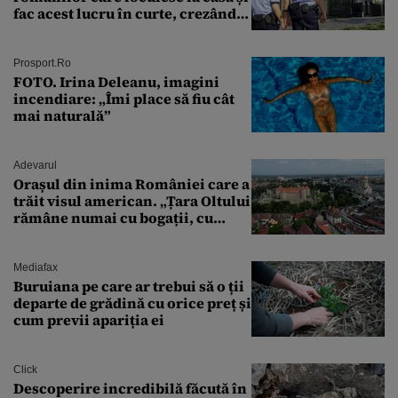
fac acest lucru în curte, crezând
că nu îi vede nimeni
Prosport.ro
FOTO. Irina Deleanu, imagini
incendiare: „Îmi place să fiu cât
mai naturală”
Adevarul
Orașul din inima României care a
trăit visul american. „Țara Oltului
rămâne numai cu bogații, cu
babele, cu moșnegii și cu
sărăntocii”
Mediafax
Buruiana pe care ar trebui să o ții
departe de grădină cu orice preț și
cum previi apariția ei
Click
Descoperire incredibilă făcută în