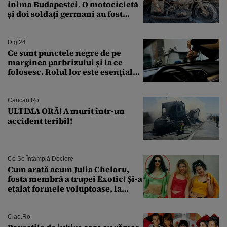
inima Budapestei. O motocicletă
și doi soldați germani au fost
găsiți în Dunăre
Digi24
Ce sunt punctele negre de pe
marginea parbrizului și la ce
folosesc. Rolul lor este esențial
pentru siguranța mașinii
Cancan.ro
ULTIMA ORĂ! A murit într-un
accident teribil!
Ce Se Întâmplă Doctore
Cum arată acum Julia Chelaru,
fosta membră a trupei Exotic! Și-a
etalat formele voluptoase, la
aproape 50 de ani
Ciao.ro