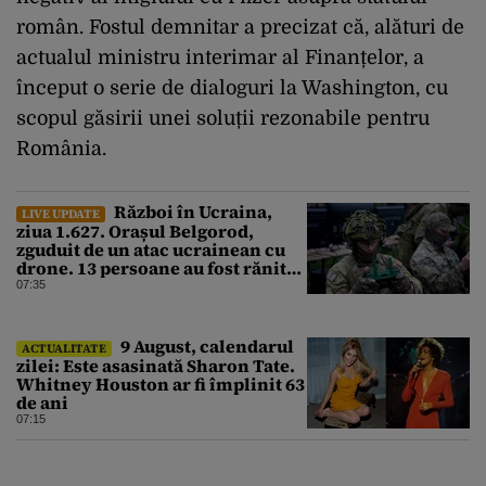
român. Fostul demnitar a precizat că, alături de
actualul ministru interimar al Finanțelor, a
început o serie de dialoguri la Washington, cu
scopul găsirii unei soluții rezonabile pentru
România.
Război în Ucraina,
LIVE UPDATE
ziua 1.627. Orașul Belgorod,
zguduit de un atac ucrainean cu
drone. 13 persoane au fost rănite
și mai multe clădiri, incendiate
07:35
9 August, calendarul
ACTUALITATE
zilei: Este asasinată Sharon Tate.
Whitney Houston ar fi împlinit 63
de ani
07:15