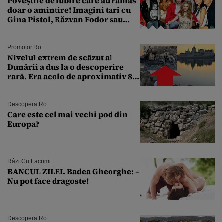
Poveştile de iubire care au rămas
doar o amintire! Imagini tari cu
Gina Pistol, Răzvan Fodor sau
Andra Măruţă şi foştii parteneri
Promotor.ro
Nivelul extrem de scăzut al
Dunării a dus la o descoperire
rară. Era acolo de aproximativ 80
de ani
Descopera.ro
Care este cel mai vechi pod din
Europa?
Râzi Cu Lacrimi
BANCUL ZILEI. Badea Gheorghe: –
Nu pot face dragoste!
Descopera.ro