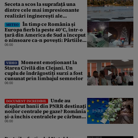
Seceta a scos la suprafață una
dintre cele mai impresionante
realizări inginerești ale
Imperiului Roman
În timp ce România și
METEO
Europa fierb la peste 40°C, într-o
țară din America de Sud a început
o ninsoare ca-n povești: Pârtiile
s-au umplut de schiori
06:00
Moment emoționant la
VIDEO
Starea Civilă din Clejani. Un
cuplu de îndrăgostiți surzi a fost
cununat prin limbajul semnelor
06:00
Unde au
DOCUMENT INCREDIBIL
dispărut banii din PNRR destinați
noilor centrale pe gaze? România
și-a închis centralele pe cărbune
în ritm galopant, dar nu a pus
06:00
nimic în loc. 20 milioane de euro
s-au dus pe apa sâmbetei