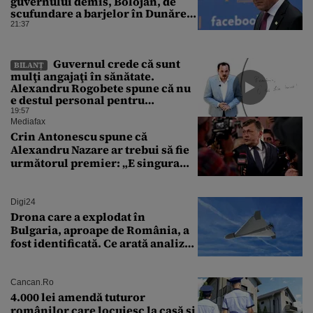
guvernului demis, Bolojan, de
scufundare a barjelor în Dunăre:
„Este o improvizație”
21:37
Guvernul crede că sunt
BILANȚ
mulţi angajaţi în sănătate.
Alexandru Rogobete spune că nu
e destul personal pentru
combaterea infecţiilor
19:57
nosocomiale
Mediafax
Crin Antonescu spune că
Alexandru Nazare ar trebui să fie
următorul premier: „E singura
soluție”
Digi24
Drona care a explodat în
Bulgaria, aproape de România, a
fost identificată. Ce arată analiza
preliminară a epavei
Cancan.ro
4.000 lei amendă tuturor
românilor care locuiesc la casă și