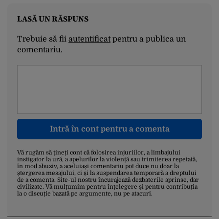
LASĂ UN RĂSPUNS
Trebuie să fii
autentificat
pentru a publica un
comentariu.
Intră în cont pentru a comenta
Vă rugăm să țineți cont că folosirea injuriilor, a limbajului
instigator la ură, a apelurilor la violență sau trimiterea repetată,
în mod abuziv, a aceluiași comentariu pot duce nu doar la
ștergerea mesajului, ci și la suspendarea temporară a dreptului
de a comenta. Site-ul nostru încurajează dezbaterile aprinse, dar
civilizate. Vă mulțumim pentru înțelegere și pentru contribuția
la o discuție bazată pe argumente, nu pe atacuri.