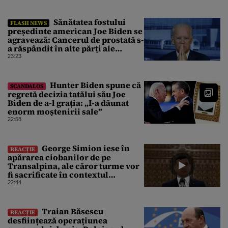
Sănătatea fostului
FLASH NEWS
președinte american Joe Biden se
agravează: Cancerul de prostată s-
a răspândit în alte părți ale
corpului
23:23
Hunter Biden spune că
SCANDALOS
regretă decizia tatălui său Joe
Biden de a-l grația: „I-a dăunat
enorm moștenirii sale”
22:58
George Simion iese în
REACȚIE
apărarea ciobanilor de pe
Transalpina, ale căror turme vor
fi sacrificate în contextul
focarului de variolă ovină
22:44
Traian Băsescu
REACȚIE
desființează operațiunea