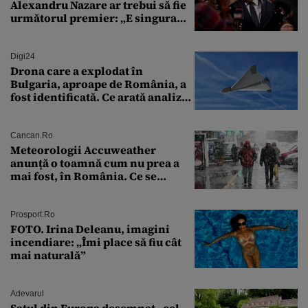
Alexandru Nazare ar trebui să fie
următorul premier: „E singura
soluție”
Digi24
Drona care a explodat în
Bulgaria, aproape de România, a
fost identificată. Ce arată analiza
preliminară a epavei
Cancan.ro
Meteorologii Accuweather
anunță o toamnă cum nu prea a
mai fost, în România. Ce se
întâmplă în septembrie,
octombrie și noiembrie 2026, în
București. Pe ce dată ninge
Prosport.ro
FOTO. Irina Deleanu, imagini
incendiare: „Îmi place să fiu cât
mai naturală”
Adevarul