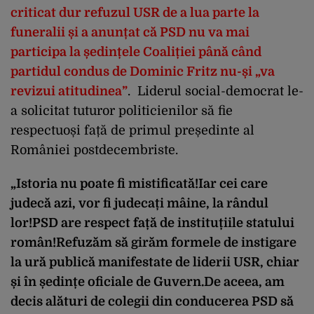
criticat dur refuzul USR de a lua parte la
funeralii și a anunțat că PSD nu va mai
participa la ședințele Coaliției până când
partidul condus de Dominic Fritz nu-și „va
revizui atitudinea”
. Liderul social-democrat le-
a solicitat tuturor politicienilor să fie
respectuoși față de primul președinte al
României postdecembriste.
„Istoria nu poate fi mistificată!Iar cei care
judecă azi, vor fi judecați mâine, la rândul
lor!PSD are respect față de instituțiile statului
român!Refuzăm să girăm formele de instigare
la ură publică manifestate de liderii USR, chiar
și în ședințe oficiale de Guvern.De aceea, am
decis alături de colegii din conducerea PSD să