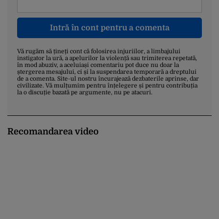
Intră în cont pentru a comenta
Vă rugăm să țineți cont că folosirea injuriilor, a limbajului
instigator la ură, a apelurilor la violență sau trimiterea repetată,
în mod abuziv, a aceluiași comentariu pot duce nu doar la
ștergerea mesajului, ci și la suspendarea temporară a dreptului
de a comenta. Site-ul nostru încurajează dezbaterile aprinse, dar
civilizate. Vă mulțumim pentru înțelegere și pentru contribuția
la o discuție bazată pe argumente, nu pe atacuri.
Recomandarea video