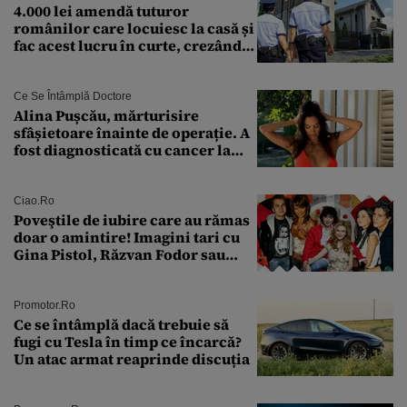
4.000 lei amendă tuturor
românilor care locuiesc la casă și
fac acest lucru în curte, crezând
că nu îi vede nimeni
Ce Se Întâmplă Doctore
Alina Pușcău, mărturisire
sfâșietoare înainte de operație. A
fost diagnosticată cu cancer la
sân în metastază: „Este singurul
tratament care o să mă ajute să
îmi salvez viața”
Ciao.ro
Poveştile de iubire care au rămas
doar o amintire! Imagini tari cu
Gina Pistol, Răzvan Fodor sau
Andra Măruţă şi foştii parteneri
Promotor.ro
Ce se întâmplă dacă trebuie să
fugi cu Tesla în timp ce încarcă?
Un atac armat reaprinde discuția