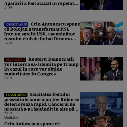
Apărării a fost acuzat în repetate
rânduri că răspândeşte el însuși
14:24
dezinformări. Gândul trece în
revistă derapajele oficialului
Crin Antonescu spune
COMENTARIU
că Bolojan a transformat PNL
într-un satelit USR, asemănător
fostului club de fotbal Dinamo
Victoria, care a aparținut Miliției
13:33
Reuters: Democrații
DEZVĂLUIRI
vor încerca să-l demită pe Trump
în cazul în care vor obține
majoritatea în Congres
23:59
Sănătatea fostului
FLASH NEWS
președinte american Joe Biden se
deteriorează rapid. Cancerul de
prostată s-a răspândit în alte părți
ale corpului
23:23
Mediafax
Crin Antonescu spune că