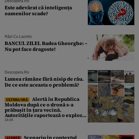
Descopera.ro
Este adevărat că inteligența
oamenilor scade?
Râzi Cu Lacrimi
BANCUL ZILEI. Badea Gheorghe: –
Nu pot face dragoste!
Descopera.ro
Lumea rămâne fără nisip de râu.
De ce este aceasta o problemă?
Alertă în Republica
ULTIMA ORĂ
Moldova după ce o dronă s-a
prăbușit în țara vecină.
Autoritățile raportează o explozie
urmată de incendiu
16:04
Scenariu în contextul
ALERTĂ