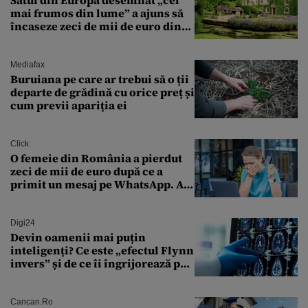
Satul din Europa desemnat „cel
mai frumos din lume” a ajuns să
încaseze zeci de mii de euro din
amenzi pentru parcare. De ce s-au
săturat localnicii de turiști
Mediafax
Buruiana pe care ar trebui să o ții
departe de grădină cu orice preț și
cum previi apariția ei
Click
O femeie din România a pierdut
zeci de mii de euro după ce a
primit un mesaj pe WhatsApp. A
crezut că va moșteni 175.000 de
euro din Franța
Digi24
Devin oamenii mai puțin
inteligenți? Ce este „efectul Flynn
invers” și de ce îi îngrijorează pe
cercetători
Cancan.ro