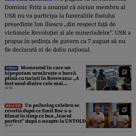
Dominic Fritz a anunțat că niciun membru al
USR nu va participa la funeraliile fostului
președinte Ion Iliescu „din respect față de
victimele Revoluției și ale mineriadelor”. USR a
propus în ședința de guvern ca 7 august să nu
fie declarată zi de doliu național.
Momentul în care un
VIDEO
hipopotam urmărește o barcă
plină cu turiști în Botswana: „A
fost unul dintre cele mai
înfricoșătoare momente”
16:51
Un psiholog celebru se
REACȚIE
revoltă după ce Emil Boc s-a
filmat în timp ce bea „leacul
perfect” după o noapte la UNTOLD
16:47