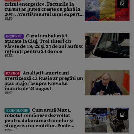
crizei energetice. Facturile la
curent ar putea crește cu până la
20%. Avertismentul unui expert
în energie
15:59
Cazul ambulanței
INCIDENT
atacate la Cluj. Trei tineri cu
vârste de 18, 22 şi 24 de ani au fost
reţinuţi pentru 24 de ore
15:53
Analiștii americani
RĂZBOI
avertizează că Rusia ar pregăti un
atac major asupra Kievului
înainte de 24 august
15:42
Cum arată Max1,
TEHNOLOGIE
robotul românesc dezvoltat
pentru doborârea dronelor și
stingerea incendiilor. Poate
transporta încărcături de până la
15:06