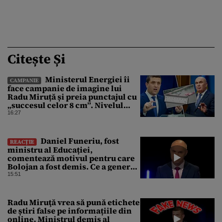
Citește Și
Ministerul Energiei îi
CAMPANIE
face campanie de imagine lui
Radu Miruță și preia punctajul cu
„succesul celor 8 cm”. Nivelul
Dunării a crescut cu 4 cm
16:27
Daniel Funeriu, fost
REACȚIE
ministru al Educației,
comentează motivul pentru care
Bolojan a fost demis. Ce a generat
eșecul guvernării
15:51
Radu Miruţă vrea să pună etichete
de știri false pe informațiile din
online. Ministrul demis al