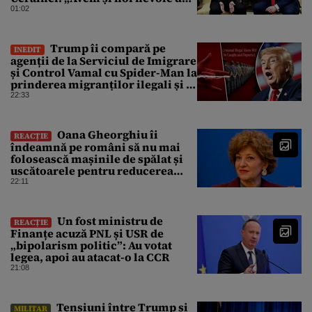
rachete”
01:02
Trump îi compară pe
INEDIT
agenții de la Serviciul de Imigrare
și Control Vamal cu Spider-Man la
prinderea migranților ilegali și a
infractorilor
22:33
Oana Gheorghiu îi
REACȚIE
îndeamnă pe români să nu mai
folosească mașinile de spălat și
uscătoarele pentru reducerea
consumului de energie
22:11
Un fost ministru de
REACȚIE
Finanțe acuză PNL și USR de
„bipolarism politic”: Au votat
legea, apoi au atacat-o la CCR
21:08
Tensiuni între Trump și
MILITAR