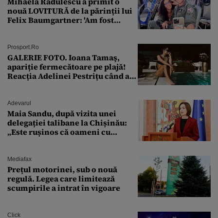
Mihaela Rădulescu a primit o
nouă LOVITURĂ de la părinții lui
Felix Baumgartner: 'Am fost
ȘTEARSĂ complet din
Prosport.ro
GALERIE FOTO. Ioana Tamaş,
apariție fermecătoare pe plajă!
Reacția Adelinei Pestrițu când a
văzut-o
Adevarul
Maia Sandu, după vizita unei
delegației talibane la Chișinău:
„Este rușinos că oameni cu
funcții înalte nu se
documentează”
Mediafax
Prețul motorinei, sub o nouă
regulă. Legea care limitează
scumpirile a intrat în vigoare
Click