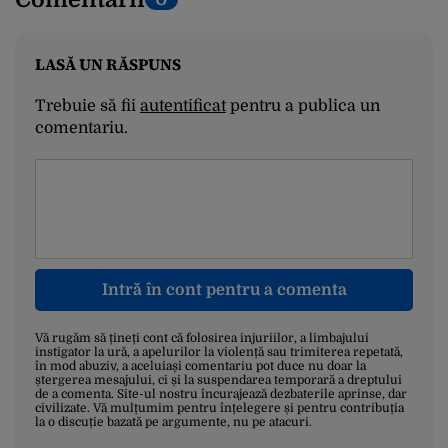
LASĂ UN RĂSPUNS
Trebuie să fii
autentificat
pentru a publica un
comentariu.
Intră în cont pentru a comenta
Vă rugăm să țineți cont că folosirea injuriilor, a limbajului
instigator la ură, a apelurilor la violență sau trimiterea repetată,
în mod abuziv, a aceluiași comentariu pot duce nu doar la
ștergerea mesajului, ci și la suspendarea temporară a dreptului
de a comenta. Site-ul nostru încurajează dezbaterile aprinse, dar
civilizate. Vă mulțumim pentru înțelegere și pentru contribuția
la o discuție bazată pe argumente, nu pe atacuri.