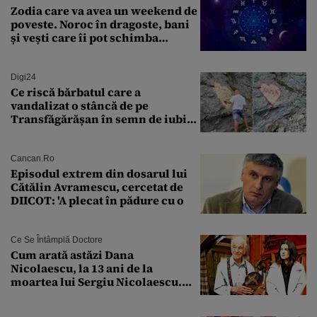
Zodia care va avea un weekend de
poveste. Noroc în dragoste, bani
și vești care îi pot schimba
viitorul
Digi24
Ce riscă bărbatul care a
vandalizat o stâncă de pe
Transfăgărășan în semn de iubire
față de „Anna”
Cancan.ro
Episodul extrem din dosarul lui
Cătălin Avramescu, cercetat de
DIICOT: 'A plecat în pădure cu o
Ce Se Întâmplă Doctore
Cum arată astăzi Dana
Nicolaescu, la 13 ani de la
moartea lui Sergiu Nicolaescu.
Transformarea care i-a surprins
pe toți