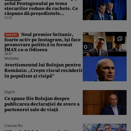
șeful Pentagonului pe tema
stocurilor reduse de rachete. Ce
răspuns dă președintele
american
21:01
Noul premier britanic,
INEDIT
foarte activ pe Instagram, își face
promovare politică în format
IMAX ca-n Odiseea
18:57
Mediafax
Avertismentul lui Bolojan pentru
România: „Crește riscul recăderii
în populism și risipă”
Digi24
Ce spune Ilie Bolojan despre
publicarea declarației de avere a
partenerei sale de viață
Cancan.ro