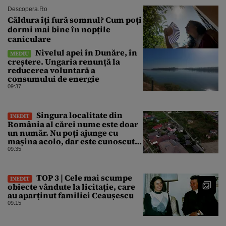
Descopera.ro
Căldura îți fură somnul? Cum poți
dormi mai bine în nopțile
caniculare
Nivelul apei în Dunăre, în
MEDIU
creștere. Ungaria renunță la
reducerea voluntară a
consumului de energie
09:37
Singura localitate din
INEDIT
România al cărei nume este doar
un număr. Nu poți ajunge cu
mașina acolo, dar este cunoscută
în lumea întreagă
09:35
TOP 3 | Cele mai scumpe
INEDIT
obiecte vândute la licitație, care
au aparținut familiei Ceaușescu
09:15