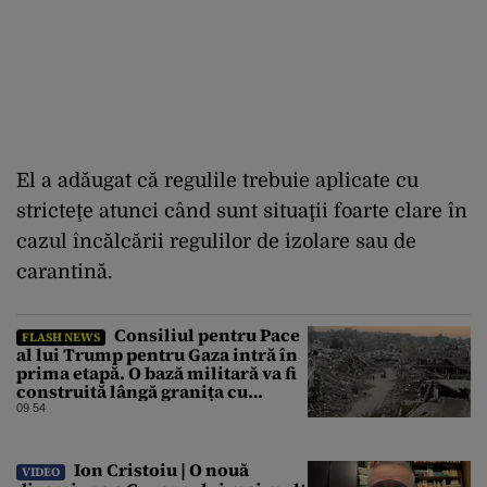
El a adăugat că regulile trebuie aplicate cu
stricteţe atunci când sunt situaţii foarte clare în
cazul încălcării regulilor de izolare sau de
carantină.
Consiliul pentru Pace
FLASH NEWS
al lui Trump pentru Gaza intră în
prima etapă. O bază militară va fi
construită lângă granița cu
Israelul
09:54
Ion Cristoiu | O nouă
VIDEO