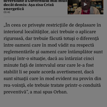
diversiune a Guvernului mai mult
decât demis: Așa zisa Criză
energetică
09:46
„În ceea ce priveşte restricţiile de deplasare în
interiorul localităţilor, aici trebuie o aplicare
riguroasă, dar trebuie făcută totuşi o diferenţă
între oameni care în mod vădit nu respectă
reglementările şi oameni care întâmplător sunt
prinşi într-o situaţie, dacă au întârziat cinci
minute faţă de intervalul orar care le-a fost
stabilit li se poate acorda avertisment, dacă
sunt situaţii care în mod evident nu provin din
rea-voinţă, ele trebuie tratate printr-o conduită
preventivă”, a mai spus Orban.