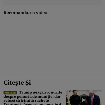
Recomandarea video
Citește Și
Trump neagă zvonurile
MILITAR
despre penuria de muniție, dar
refuză să trimită rachete
Ucrainei: „Avem și noi nevoie de