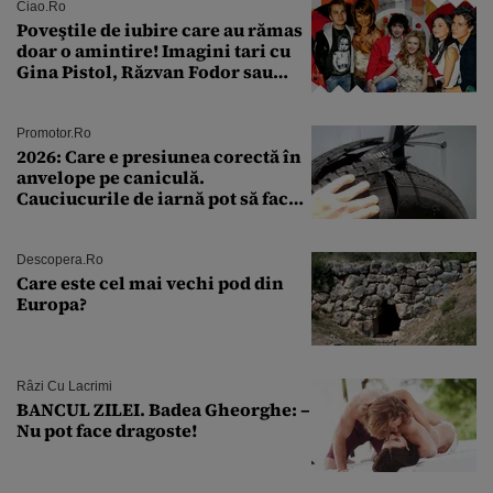
Ciao.ro
Poveştile de iubire care au rămas
doar o amintire! Imagini tari cu
Gina Pistol, Răzvan Fodor sau
Andra Măruţă şi foştii parteneri
Promotor.ro
2026: Care e presiunea corectă în
anvelope pe caniculă.
Cauciucurile de iarnă pot să facă
explozie la peste 40°C?
Descopera.ro
Care este cel mai vechi pod din
Europa?
Râzi Cu Lacrimi
BANCUL ZILEI. Badea Gheorghe: –
Nu pot face dragoste!