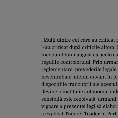
„Mulți dintre cei care au criticat pr
l-au criticat după criticile altor
începutul lunii august că acolo est
regulile controlorului. Prin urma
reglementare: prevederile legale
neschimbate, niciun cuvânt în pl
dispozițiile tranzitorii ale acest
devine o instituție autonomă, in
sensibilă este rezolvată, urmând 
vigoare a prezentei legi să elabo
a explicat Tudorel Toader în Parla