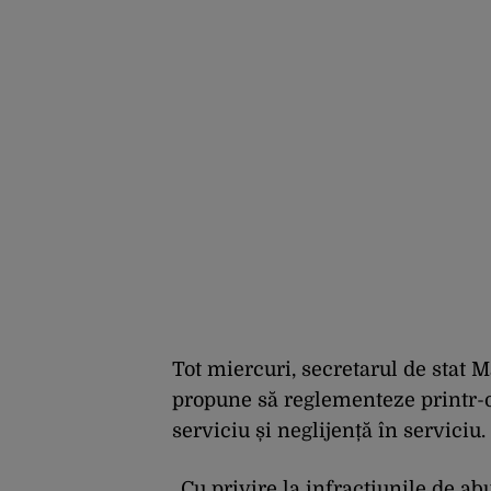
Tot miercuri, secretarul de stat 
propune să reglementeze printr-o 
serviciu și neglijență în serviciu.
„Cu privire la infracțiunile de ab