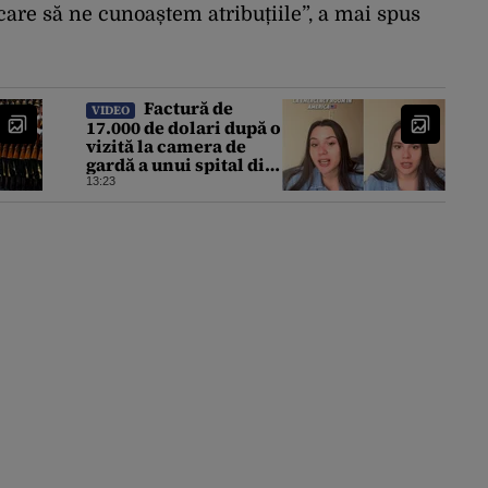
ecare să ne cunoaștem atribuțiile”, a mai spus
Factură de
VIDEO
17.000 de dolari după o
vizită la camera de
gardă a unui spital din
SUA. Cât a plătit, de
13:23
fapt, o tânără româncă