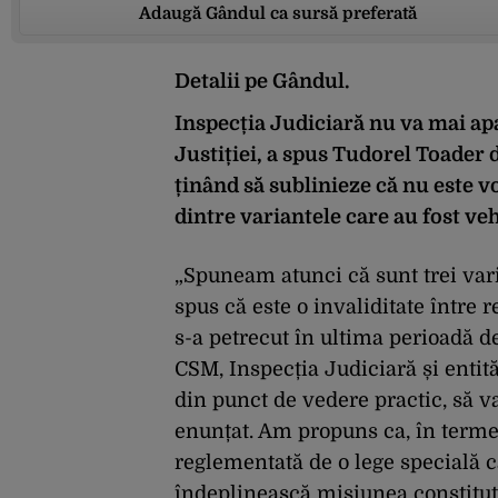
Adaugă Gândul ca sursă preferată
Detalii pe Gândul.
Inspecția Judiciară nu va mai apa
Justiției, a spus Tudorel Toader d
ținând să sublinieze că nu este v
dintre variantele care au fost ve
„Spuneam atunci că sunt trei vari
spus că este o invaliditate între re
s-a petrecut în ultima perioadă de
CSM, Inspecția Judiciară și entită
din punct de vedere practic, să v
enunțat. Am propuns ca, în termen
reglementată de o lege specială c
îndeplinească misiunea constituț