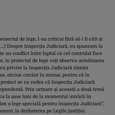
oiectul de lege, l-au criticat fără să-l fi citit și
a. (…) Despre Inspecția Judiciară, eu spuneam la
e un conflict între faptul că cel controlat face
re, în proiectul de lege veți observa următoarea
 cu privire la Inspecția Judiciară rămân
us, niciun cuvânt în minus, pentru că în
ui proiect se va vedea că Inspecția Judiciară
dependentă. Prin urmare și această a două temă
ca la șase luni de la momentul intrării în
răm o lege specială pentru Inspecția Judiciară”,
ment, la dezbaterea pe Legile justiției.