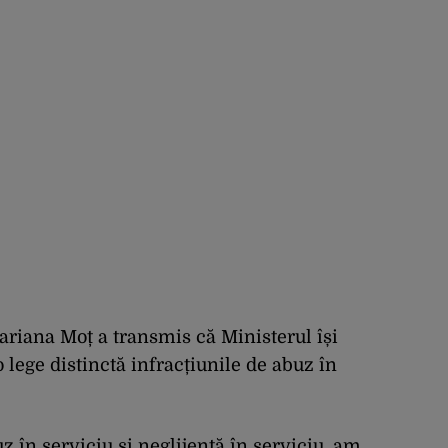
Mariana Moț a transmis că Ministerul își
lege distinctă infracțiunile de abuz în
uz în serviciu și neglijență în serviciu, am