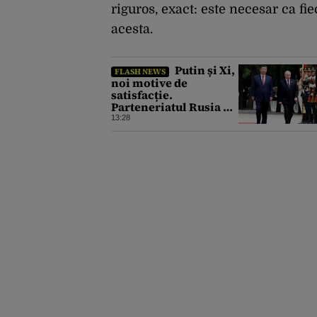
riguros, exact: este necesar ca fi
acesta.
Putin și Xi,
FLASH NEWS
noi motive de
satisfacție.
Parteneriatul Rusia –
China funcționează la
13:28
turație maximă,
schimburile
comerciale ating
niveluri record