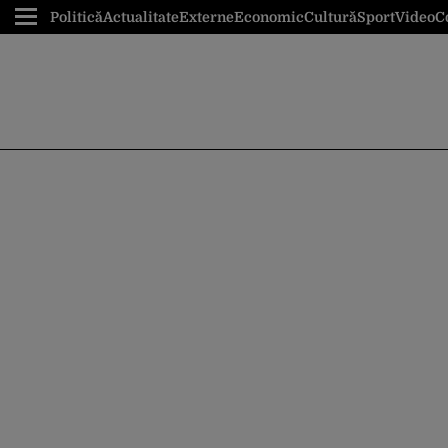
Politică
Actualitate
Externe
Economic
Cultură
Sport
Video
C