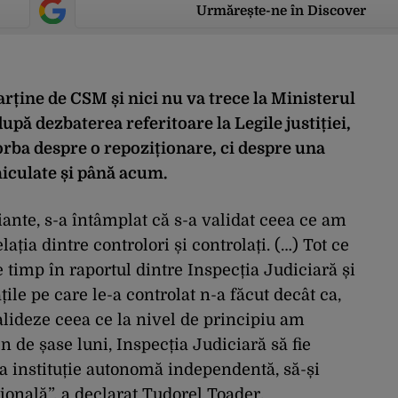
Urmărește-ne în Discover
rține de CSM și nici nu va trece la Ministerul
upă dezbaterea referitoare la Legile justiției,
orba despre o repoziționare, ci despre una
hiculate și până acum.
ante, s-a întâmplat că s-a validat ceea ce am
lația dintre controlori și controlați. (…) Tot ce
 timp în raportul dintre Inspecția Judiciară și
țile pe care le-a controlat n-a făcut decât ca,
alideze ceea ce la nivel de principiu am
 de șase luni, Inspecția Judiciară să fie
a instituție autonomă independentă, să-și
ională”, a declarat Tudorel Toader.