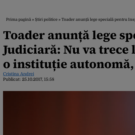
Prima pagină
»
Știri politice
»
Toader anunță lege specială pentru Inspe
Toader anunță lege sp
Judiciară: Nu va trece l
o instituție autonomă
Cristina Andrei
Publicat:
25.10.2017, 15:58