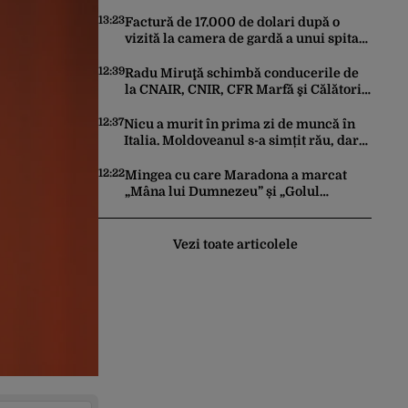
funcționează la turație maximă,
schimburile comerciale ating niveluri
13:23
Factură de 17.000 de dolari după o
record
vizită la camera de gardă a unui spital
din SUA. Cât a plătit, de fapt, o tânără
româncă
12:39
Radu Miruţă schimbă conducerile de
la CNAIR, CNIR, CFR Marfă şi Călători
şi Metrorex
12:37
Nicu a murit în prima zi de muncă în
Italia. Moldoveanul s-a simțit rău, dar
nimeni nu a chemat ambulanța / Șase
români, anchetați
12:22
Mingea cu care Maradona a marcat
„Mâna lui Dumnezeu” și „Golul
Secolului”, scoasă la licitație. Cu câte
milioane de dolari ar putea fi vândută
Vezi toate articolele