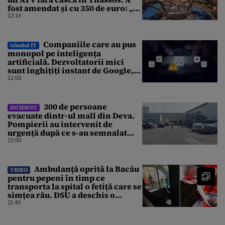
fost amendat și cu 350 de euro: „Vi
se pare normal?”
12:14
Companiile care au pus
Gândul IT
monopol pe inteligența
artificială. Dezvoltatorii mici
sunt înghițiți instant de Google,
Amazon sau Microsoft
12:03
300 de persoane
INCIDENT
evacuate dintr-ul mall din Deva.
Pompierii au intervenit de
urgență după ce s-au semnalat
degajări mari de fum
12:00
Ambulanță oprită la Bacău
VIDEO
pentru pepeni în timp ce
transporta la spital o fetiță care se
simțea rău. DSU a deschis o
anchetă
11:49