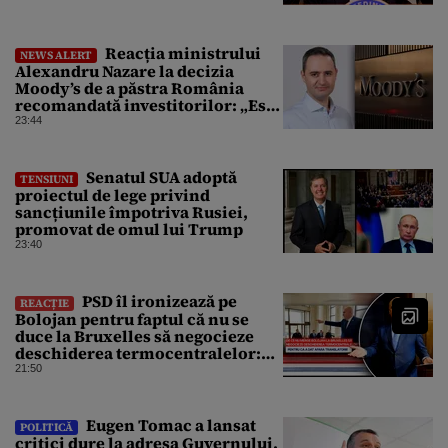
perspectiva rămâne rezervată”
Reacția ministrului
NEWS ALERT
Alexandru Nazare la decizia
Moody’s de a păstra România
recomandată investitorilor: „Este
un răgaz, dar în niciun caz un
23:44
motiv de relaxare”
Senatul SUA adoptă
TENSIUNI
proiectul de lege privind
sancțiunile împotriva Rusiei,
promovat de omul lui Trump
23:40
PSD îl ironizează pe
REACȚIE
Bolojan pentru faptul că nu se
duce la Bruxelles să negocieze
deschiderea termocentralelor:
„Pentru că a dat afară
21:50
translatorii”
Eugen Tomac a lansat
POLITICĂ
critici dure la adresa Guvernului.