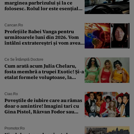
marginea parbrizului și la ce
folosesc. Rolul lor este esențial
pentru siguranța mașinii
Cancan.ro
Profețiile Babei Vanga pentru
următoarele luni din 2026. Vom
întâlni extratereștri și vom avea
un nou conflict global
Ce Se Întâmplă Doctore
Cum arată acum Julia Chelaru,
fosta membră a trupei Exotic! Și-a
etalat formele voluptoase, la
aproape 50 de ani
Ciao.ro
Poveştile de iubire care au rămas
doar o amintire! Imagini tari cu
Gina Pistol, Răzvan Fodor sau
Andra Măruţă şi foştii parteneri
Promotor.ro