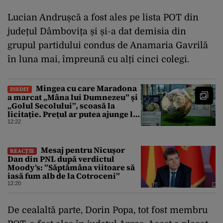
Lucian Andrușcă a fost ales pe lista POT din
județul Dâmbovița și și-a dat demisia din
grupul partidului condus de Anamaria Gavrilă
în luna mai, împreună cu alți cinci colegi.
Mingea cu care Maradona
INEDIT
a marcat „Mâna lui Dumnezeu” și
„Golul Secolului”, scoasă la
licitație. Prețul ar putea ajunge la
10 milioane de dolari
12:22
Mesaj pentru Nicușor
REACȚIE
Dan din PNL după verdictul
Moody’s: ”Săptămâna viitoare să
iasă fum alb de la Cotroceni”
12:20
De cealaltă parte, Dorin Popa, tot fost membru