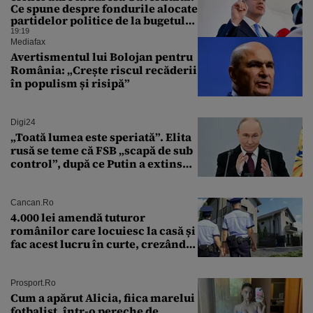
Ce spune despre fondurile alocate
partidelor politice de la bugetul
de stat
19:19
Mediafax
Avertismentul lui Bolojan pentru
România: „Crește riscul recăderii
în populism și risipă”
Digi24
„Toată lumea este speriată”. Elita
rusă se teme că FSB „scapă de sub
control”, după ce Putin a extins
puterea serviciului
Cancan.ro
4.000 lei amendă tuturor
românilor care locuiesc la casă și
fac acest lucru în curte, crezând
că nu îi vede nimeni
Prosport.ro
Cum a apărut Alicia, fiica marelui
fotbalist, într-o pereche de