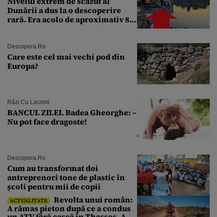
Nivelul extrem de scăzut al
Dunării a dus la o descoperire
rară. Era acolo de aproximativ 80
de ani
Descopera.ro
Care este cel mai vechi pod din
Europa?
Râzi Cu Lacrimi
BANCUL ZILEI. Badea Gheorghe: –
Nu pot face dragoste!
Descopera.ro
Cum au transformat doi
antreprenori tone de plastic în
școli pentru mii de copii
Revolta unui român:
ACTUALITATE
A rămas pieton după ce a condus
un ATV fără cască în Thassos. A