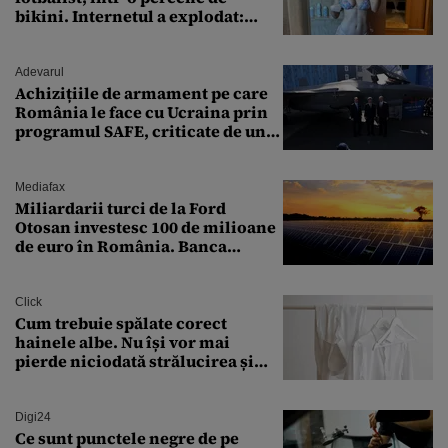
bikini. Internetul a explodat:
„Zeiță superbă!”
Adevarul
Achizițiile de armament pe care
România le face cu Ucraina prin
programul SAFE, criticate de un
expert în securitate: „Nu știm ce
arme ne trebuie”
Mediafax
Miliardarii turci de la Ford
Otosan investesc 100 de milioane
de euro în România. Banca
Transilvania le acordă o
finanțare uriașă
Click
Cum trebuie spălate corect
hainele albe. Nu își vor mai
pierde niciodată strălucirea și
culoarea intensă
Digi24
Ce sunt punctele negre de pe