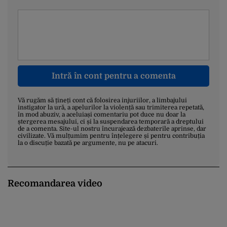
Intră în cont pentru a comenta
Vă rugăm să țineți cont că folosirea injuriilor, a limbajului
instigator la ură, a apelurilor la violență sau trimiterea repetată,
în mod abuziv, a aceluiași comentariu pot duce nu doar la
ștergerea mesajului, ci și la suspendarea temporară a dreptului
de a comenta. Site-ul nostru încurajează dezbaterile aprinse, dar
civilizate. Vă mulțumim pentru înțelegere și pentru contribuția
la o discuție bazată pe argumente, nu pe atacuri.
Recomandarea video