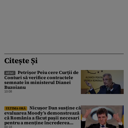
Citește Și
Petrișor Peiu cere Curții de
ATAC
Conturi să verifice contractele
semnate în ministerul Dianei
Buzoianu
10:08
Nicușor Dan susține că
ULTIMA ORĂ
evaluarea Moody’s demonstrează
că România a făcut pașii necesari
pentru a menține încrederea
investitorilor: „Totuși,
00:18