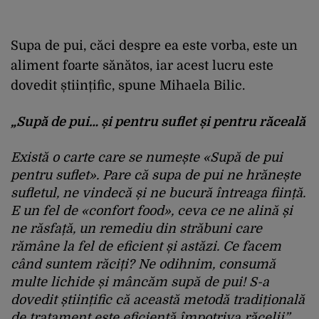
Supa de pui, căci despre ea este vorba, este un
aliment foarte sănătos, iar acest lucru este
dovedit științific, spune Mihaela Bilic.
„
Supă de pui… și pentru suflet și pentru răceală
Există o carte care se numește «Supă de pui
pentru suflet». Pare că supa de pui ne hrănește
sufletul, ne vindecă și ne bucură întreaga ființă.
E un fel de «confort food», ceva ce ne alină și
ne răsfață, un remediu din străbuni care
rămâne la fel de eficient și astăzi
.
Ce facem
când suntem răciți? Ne odihnim, consumă
multe lichide și mâncăm supă de pui! S-a
dovedit științific că această metodă tradițională
de tratament este eficientă împotriva răcelii”,