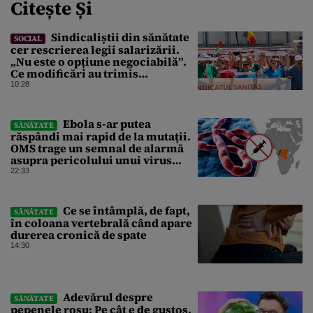
Citește Și
Sindicaliștii din sănătate
SOCIAL
cer rescrierea legii salarizării.
„Nu este o opțiune negociabilă”.
Ce modificări au trimis
Guvernului Bolojan
10:28
Ebola s-ar putea
SĂNĂTATE
răspândi mai rapid de la mutații.
OMS trage un semnal de alarmă
asupra pericolului unui virus
pentru care nu există vaccin
22:33
Ce se întâmplă, de fapt,
SĂNĂTATE
în coloana vertebrală când apare
durerea cronică de spate
14:30
Adevărul despre
SĂNĂTATE
pepenele roșu: Pe cât e de gustos,