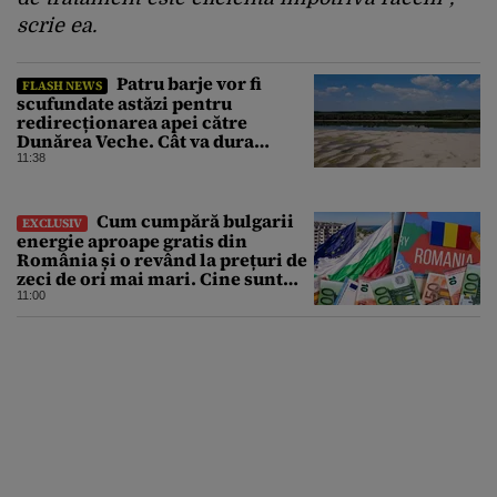
scrie ea.
Patru barje vor fi
FLASH NEWS
scufundate astăzi pentru
redirecționarea apei către
Dunărea Veche. Cât va dura
operațiunea
11:38
Cum cumpără bulgarii
EXCLUSIV
energie aproape gratis din
România și o revând la prețuri de
zeci de ori mai mari. Cine sunt
noii „băieți deștepți” din energie
11:00
de la sud de Dunăre