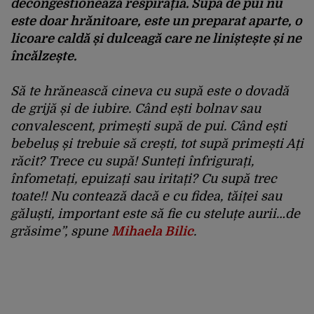
decongestionează respirația. Supa de pui nu
este doar hrănitoare, este un preparat aparte, o
licoare caldă și dulceagă care ne liniștește și ne
încălzește.
Să te hrănească cineva cu supă este o dovadă
de grijă și de iubire. Când ești bolnav sau
convalescent, primești supă de pui. Când ești
bebeluș și trebuie să crești, tot supă primești Ați
răcit? Trece cu supă! Sunteți înfrigurați,
înfometați, epuizați sau iritați? Cu supă trec
toate!! Nu contează dacă e cu fidea, tăiței sau
găluști, important este să fie cu steluțe aurii…de
grăsime”, spune
Mihaela Bilic
.