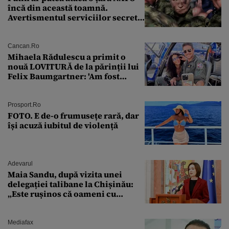
încă din această toamnă.
Avertismentul serviciilor secrete
americane
Cancan.ro
Mihaela Rădulescu a primit o
nouă LOVITURĂ de la părinții lui
Felix Baumgartner: 'Am fost
ȘTEARSĂ complet din
Prosport.ro
FOTO. E de-o frumusețe rară, dar
își acuză iubitul de violență
Adevarul
Maia Sandu, după vizita unei
delegației talibane la Chișinău:
„Este rușinos că oameni cu
funcții înalte nu se
documentează”
Mediafax