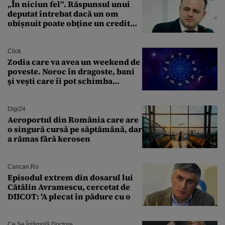
„În niciun fel”. Răspunsul unui
deputat întrebat dacă un om
obișnuit poate obține un credit
ipotecar
Click
Zodia care va avea un weekend de
poveste. Noroc în dragoste, bani
și vești care îi pot schimba
viitorul
Digi24
Aeroportul din România care are
o singură cursă pe săptămână, dar
a rămas fără kerosen
Cancan.ro
Episodul extrem din dosarul lui
Cătălin Avramescu, cercetat de
DIICOT: 'A plecat în pădure cu o
Ce Se Întâmplă Doctore