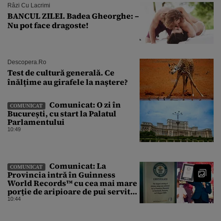
Râzi Cu Lacrimi
BANCUL ZILEI. Badea Gheorghe: –
Nu pot face dragoste!
Descopera.ro
Test de cultură generală. Ce
înălțime au girafele la naștere?
Comunicat: O zi în
COMUNICAT
București, cu start la Palatul
Parlamentului
10:49
Comunicat: La
COMUNICAT
Provincia intră în Guinness
World Records™ cu cea mai mare
porție de aripioare de pui servită
la un eveniment
10:44