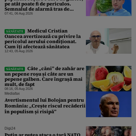
pe atât poate fi de periculos.
Semnalul de alarmă tras de
doctorul Mihail Pautov
07:41, 06 Aug 2026
Medicul Cristian
SĂNĂTATE
Oancea avertizează cu privire la
pericolul aerului condiționat.
Cum îți afectează sănătatea
12:43, 05 Aug 2026
Câte „căni” de zahăr are
SĂNĂTATE
un pepene roșu și câte are un
pepene galben. Care îngrașă mai
mult, de fapt
08:16, 05 Aug 2026
Mediafax
Avertismentul lui Bolojan pentru
România: „Crește riscul recăderii
în populism și risipă”
Digi24
Putin ar putea ataca o țară NATO