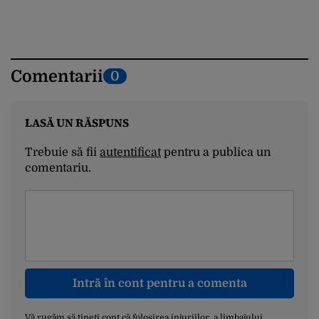
Comentarii
0
LASĂ UN RĂSPUNS
Trebuie să fii
autentificat
pentru a publica un
comentariu.
Intră în cont pentru a comenta
Vă rugăm să țineți cont că folosirea injuriilor, a limbajului