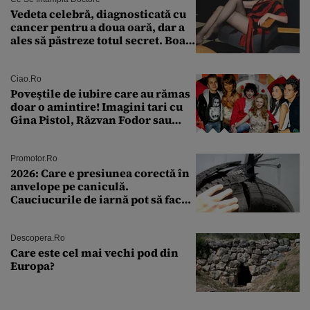
Vedeta celebră, diagnosticată cu
cancer pentru a doua oară, dar a
ales să păstreze totul secret. Boala
a fost descoperită la un control de
rutină
Ciao.ro
Poveştile de iubire care au rămas
doar o amintire! Imagini tari cu
Gina Pistol, Răzvan Fodor sau
Andra Măruţă şi foştii parteneri
Promotor.ro
2026: Care e presiunea corectă în
anvelope pe caniculă.
Cauciucurile de iarnă pot să facă
explozie la peste 40°C?
Descopera.ro
Care este cel mai vechi pod din
Europa?