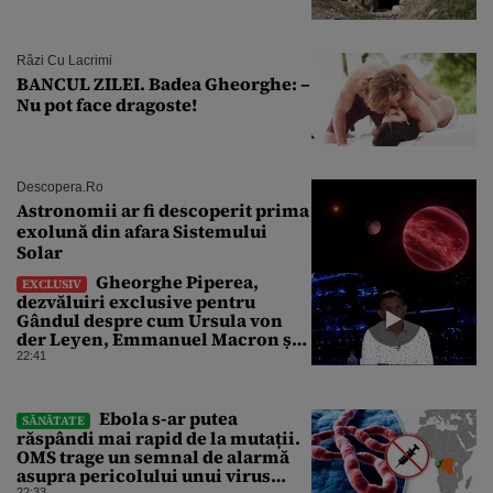
Râzi Cu Lacrimi
BANCUL ZILEI. Badea Gheorghe: –
Nu pot face dragoste!
Descopera.ro
Astronomii ar fi descoperit prima
exolună din afara Sistemului
Solar
Gheorghe Piperea,
EXCLUSIV
dezvăluiri exclusive pentru
Gândul despre cum Ursula von
der Leyen, Emmanuel Macron și
Zelenski plănuiesc pe Signal să îl
22:41
pună „la respect” pe Trump
Ebola s-ar putea
SĂNĂTATE
răspândi mai rapid de la mutații.
OMS trage un semnal de alarmă
asupra pericolului unui virus
22:33