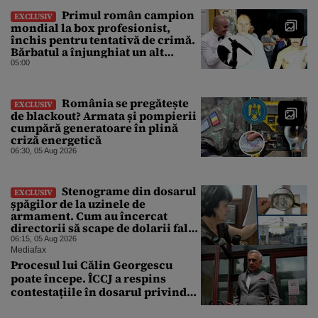
Primul român campion
EXCLUSIV
mondial la box profesionist,
închis pentru tentativă de crimă.
Bărbatul a înjunghiat un alt
interlop periculos
05:00
România se pregătește
EXCLUSIV
de blackout? Armata și pompierii
cumpără generatoare în plină
criză energetică
06:30, 05 Aug 2026
Stenograme din dosarul
EXCLUSIV
șpăgilor de la uzinele de
armament. Cum au încercat
directorii să scape de dolarii falși
primiți mită: „Din 30.000 s-au
06:15, 05 Aug 2026
nimerit ăia ai mei și ai tăi”
Mediafax
Procesul lui Călin Georgescu
poate începe. ÎCCJ a respins
contestațiile în dosarul privind
lovitura de stat