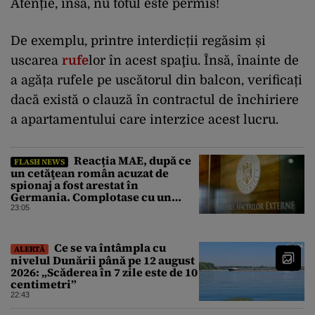
Atenție, însă, nu totul este permis!
De exemplu, printre interdicții regăsim și
uscarea
rufe
lor în acest spaţiu. Însă, înainte de
a agăța rufele pe uscătorul din balcon, verificați
dacă există o clauză în contractul de închiriere
a apartamentului care interzice acest lucru.
Reacția MAE, după ce
FLASH NEWS
un cetăţean român acuzat de
spionaj a fost arestat în
Germania. Complotase cu un
ucrainean ca să asasineze un
23:05
producător de drone
Ce se va întâmpla cu
ALERTĂ
nivelul Dunării până pe 12 august
2026: „Scăderea în 7 zile este de 10
centimetri”
22:43