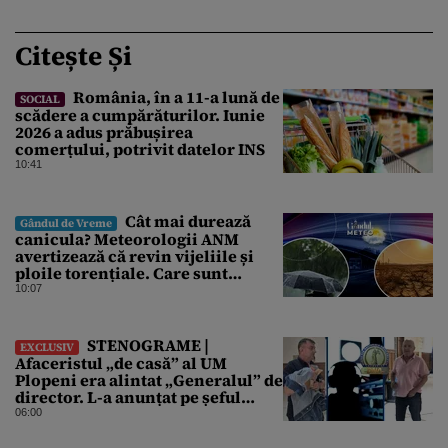
Citește Și
România, în a 11-a lună de
SOCIAL
scădere a cumpărăturilor. Iunie
2026 a adus prăbușirea
comerțului, potrivit datelor INS
10:41
Cât mai durează
Gândul de Vreme
canicula? Meteorologii ANM
avertizează că revin vijeliile și
ploile torențiale. Care sunt
zonele vizate, începând chiar de
10:07
azi
STENOGRAME |
EXCLUSIV
Afaceristul „de casă” al UM
Plopeni era alintat „Generalul” de
director. L-a anunțat pe șeful
uzinei că i-a adus „subțireanu,
06:00
așa”