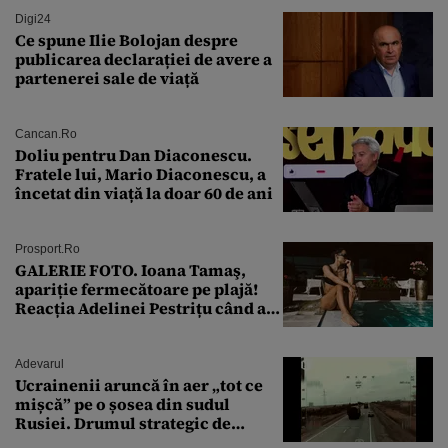
Digi24
Ce spune Ilie Bolojan despre
publicarea declarației de avere a
partenerei sale de viață
Cancan.ro
Doliu pentru Dan Diaconescu.
Fratele lui, Mario Diaconescu, a
încetat din viață la doar 60 de ani
Prosport.ro
GALERIE FOTO. Ioana Tamaş,
apariție fermecătoare pe plajă!
Reacția Adelinei Pestrițu când a
văzut-o
Adevarul
Ucrainenii aruncă în aer „tot ce
mișcă” pe o șosea din sudul
Rusiei. Drumul strategic de
aprovizionare către Crimeea este