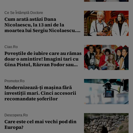
Ce Se Întâmplă Doctore
Cum arată astăzi Dana
Nicolaescu, la 13 ani de la
moartea lui Sergiu Nicolaescu.
Transformarea care i-a surprins
pe toți
Ciao.ro
Poveştile de iubire care au rămas
doar o amintire! Imagini tari cu
Gina Pistol, Răzvan Fodor sau
Andra Măruţă şi foştii parteneri
Promotor.ro
Modernizează-ți mașina fără
investiții mari. Cinci accesorii
recomandate șoferilor
Descopera.ro
Care este cel mai vechi pod din
Europa?