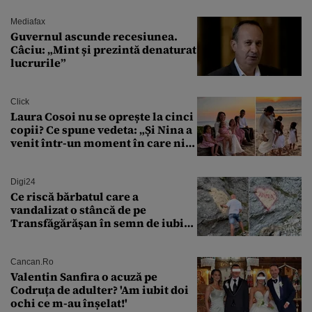
controlat complet
Mediafax
Guvernul ascunde recesiunea.
Câciu: „Mint și prezintă denaturat
lucrurile”
Click
Laura Cosoi nu se oprește la cinci
copii? Ce spune vedeta: „Și Nina a
venit într-un moment în care nici
măcar nu mai discutam”
Digi24
Ce riscă bărbatul care a
vandalizat o stâncă de pe
Transfăgărășan în semn de iubire
față de „Anna”
Cancan.ro
Valentin Sanfira o acuză pe
Codruța de adulter? 'Am iubit doi
ochi ce m-au înșelat!'