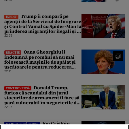
pentru care nu există vaccin
Trump îi compară pe
INEDIT
agenții de la Serviciul de Imigrare
și Control Vamal cu Spider-Man la
prinderea migranților ilegali și a
infractorilor
22:33
Oana Gheorghiu îi
REACȚIE
îndeamnă pe români să nu mai
folosească mașinile de spălat și
uscătoarele pentru reducerea
consumului de energie
22:11
Donald Trump,
CONTROVERSĂ
furios că scandalul din jurul
stocurilor de armament îl face să
pară vulnerabil în negocierile de
pace cu Iranul
22:07
Ion Cristoiu
MARIUS TUCĂ SHOW
compară conflictul de interese al