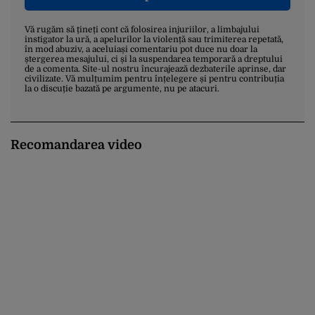
Vă rugăm să țineți cont că folosirea injuriilor, a limbajului
instigator la ură, a apelurilor la violență sau trimiterea repetată,
în mod abuziv, a aceluiași comentariu pot duce nu doar la
ștergerea mesajului, ci și la suspendarea temporară a dreptului
de a comenta. Site-ul nostru încurajează dezbaterile aprinse, dar
civilizate. Vă mulțumim pentru înțelegere și pentru contribuția
la o discuție bazată pe argumente, nu pe atacuri.
Recomandarea video