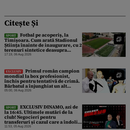
Citește Și
Fotbal pe acoperiș, la
SPORT
Timișoara. Cum arată Stadionul
Știința înainte de inaugurare, cu 2
terenuri sintetice deasupra
tribunei
17:19, 06 Aug 2026
Primul român campion
EXCLUSIV
mondial la box profesionist,
închis pentru tentativă de crimă.
Bărbatul a înjunghiat un alt
interlop periculos
05:00, 06 Aug 2026
EXCLUSIV DINAMO, azi de
SPORT
la 16:45. Ultimele mutări de la
club! Negocieri pentru
transferuri și cazul care a îndoliat
Dinamo
11:53, 05 Aug 2026