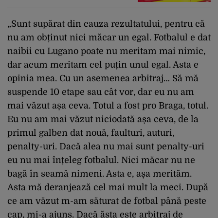
„Sunt supărat din cauza rezultatului, pentru că
nu am obținut nici măcar un egal. Fotbalul e dat
naibii cu Lugano poate nu meritam mai nimic,
dar acum meritam cel puțin unul egal. Asta e
opinia mea. Cu un asemenea arbitraj… Să mă
suspende 10 etape sau cât vor, dar eu nu am
mai văzut așa ceva. Totul a fost pro Braga, totul.
Eu nu am mai văzut niciodată așa ceva, de la
primul galben dat nouă, faulturi, auturi,
penalty-uri. Dacă alea nu mai sunt penalty-uri
eu nu mai înțeleg fotbalul. Nici măcar nu ne
bagă în seamă nimeni. Asta e, așa merităm.
Asta mă deranjează cel mai mult la meci. După
ce am văzut m-am săturat de fotbal până peste
cap, mi-a ajuns. Dacă ăsta este arbitraj de