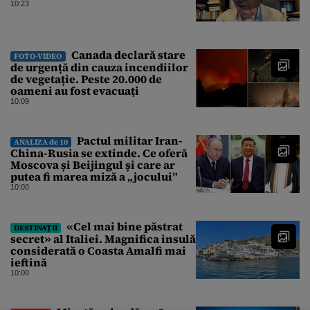
10:23
Canada declară stare
FOTO-VIDEO
de urgență din cauza incendiilor
de vegetație. Peste 20.000 de
oameni au fost evacuați
10:09
Pactul militar Iran-
ANALIZA de 10
China-Rusia se extinde. Ce oferă
Moscova și Beijingul și care ar
putea fi marea miză a „jocului”
10:00
«Cel mai bine păstrat
DESTINAȚII
secret» al Italiei. Magnifica insulă
considerată o Coasta Amalfi mai
ieftină
10:00