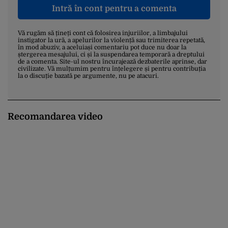
Intră în cont pentru a comenta
Vă rugăm să țineți cont că folosirea injuriilor, a limbajului
instigator la ură, a apelurilor la violență sau trimiterea repetată,
în mod abuziv, a aceluiași comentariu pot duce nu doar la
ștergerea mesajului, ci și la suspendarea temporară a dreptului
de a comenta. Site-ul nostru încurajează dezbaterile aprinse, dar
civilizate. Vă mulțumim pentru înțelegere și pentru contribuția
la o discuție bazată pe argumente, nu pe atacuri.
Recomandarea video