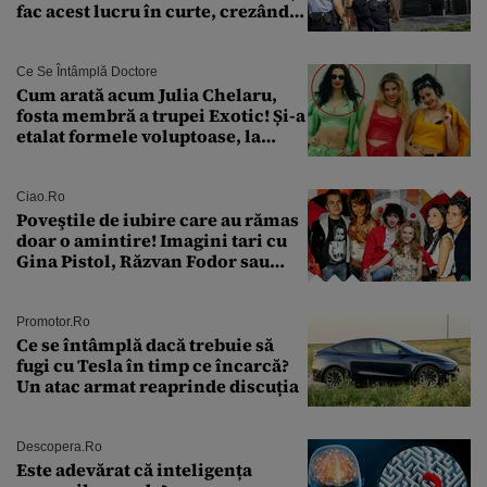
fac acest lucru în curte, crezând
că nu îi vede nimeni
Ce Se Întâmplă Doctore
Cum arată acum Julia Chelaru,
fosta membră a trupei Exotic! Și-a
etalat formele voluptoase, la
aproape 50 de ani
Ciao.ro
Poveştile de iubire care au rămas
doar o amintire! Imagini tari cu
Gina Pistol, Răzvan Fodor sau
Andra Măruţă şi foştii parteneri
Promotor.ro
Ce se întâmplă dacă trebuie să
fugi cu Tesla în timp ce încarcă?
Un atac armat reaprinde discuția
Descopera.ro
Este adevărat că inteligența