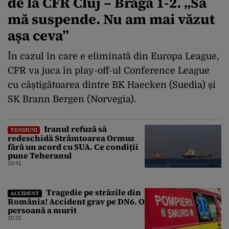
de la CFR Cluj – Braga 1-2. „Să
mă suspende. Nu am mai văzut
așa ceva”
În cazul în care e eliminată din Europa League,
CFR va juca în play-off-ul Conference League
cu câștigătoarea dintre BK Haecken (Suedia) și
SK Brann Bergen (Norvegia).
Iranul refuză să
TENSIUNI
redeschidă Strâmtoarea Ormuz
fără un acord cu SUA. Ce condiții
pune Teheranul
10:41
Tragedie pe străzile din
ACCIDENT
România! Accident grav pe DN6. O
persoană a murit
10:31