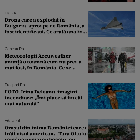
soluție”
Digi24
Drona care a explodat în
Bulgaria, aproape de România, a
fost identificată. Ce arată analiza
preliminară a epavei
Cancan.ro
Meteorologii Accuweather
anunță o toamnă cum nu prea a
mai fost, în România. Ce se
întâmplă în septembrie,
octombrie și noiembrie 2026, în
București. Pe ce dată ninge
Prosport.ro
FOTO. Irina Deleanu, imagini
incendiare: „Îmi place să fiu cât
mai naturală”
Adevarul
Orașul din inima României care a
trăit visul american. „Țara Oltului
rămâne numai cu bogații, cu