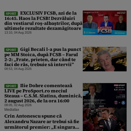
EXCLUSIV FCSB, azi de la
SPORT
16:45. Haos la FCSB! Dezvăluiri
din vestiarul roș-albaștrilor, după
ultimele rezultate dezamăgitoare
13:10, 04 Aug 2026
Gigi Becali l-a pus la punct
SPORT
pe MM Stoica, după FCSB – Farul
2-2: „Frate, prieten, dar când te
faci de râs, trebuie să intervii”
08:53, 04 Aug 2026
Ilie Dobre comentează
SPORT
LIVE pe ProSport.ro meciul
Steaua – C.S.M. Slatina, duminică,
2 august 2026, de la ora 16:00
08:05, 02 Aug 2026
Mediafax
Crin Antonescu spune că
Alexandru Nazare ar trebui să fie
următorul premier: „E singura