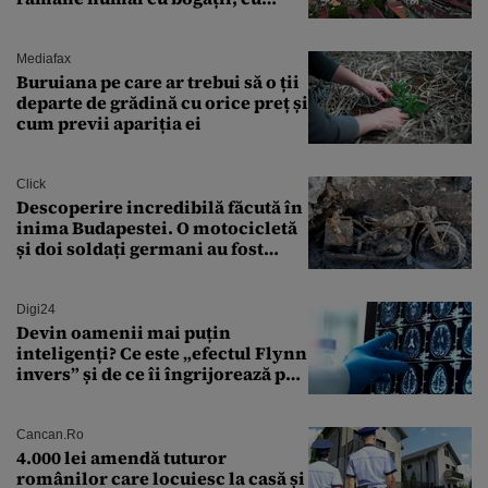
babele, cu moșnegii și cu
sărăntocii”
Mediafax
Buruiana pe care ar trebui să o ții
departe de grădină cu orice preț și
cum previi apariția ei
Click
Descoperire incredibilă făcută în
inima Budapestei. O motocicletă
și doi soldați germani au fost
găsiți în Dunăre
Digi24
Devin oamenii mai puțin
inteligenți? Ce este „efectul Flynn
invers” și de ce îi îngrijorează pe
cercetători
Cancan.ro
4.000 lei amendă tuturor
românilor care locuiesc la casă și