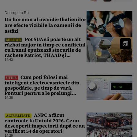
Descopera.ro
Un hormon al neanderthalienilor
are efecte vizibile la oamenii de
astăzi
Pot SUA să poarte un alt
MILITAR
război major în timp ce conflictul
cu Iranul epuizează stocurile de
rachete Patriot, THAAD și
Tomahawk?
14:43
Cum poți folosi mai
UTILE
inteligent electrocasnicele din
gospodărie, pe timp de vară.
Ponturi pentru a le prelungi
durata de viață
14:38
ANPC a făcut
ACTUALITATE
controale la Untold 2026. Ce au
descoperit inspectorii după ce au
verificat 54 de operatori
14:29