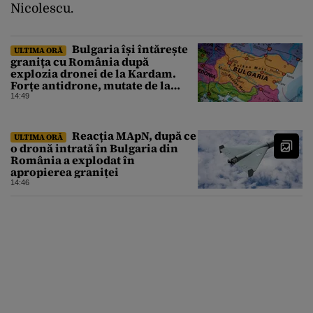
Nicolescu.
Bulgaria își întărește
ULTIMA ORĂ
granița cu România după
explozia dronei de la Kardam.
Forțe antidrone, mutate de la
frontiera cu Turcia
14:49
Reacția MApN, după ce
ULTIMA ORĂ
o dronă intrată în Bulgaria din
România a explodat în
apropierea graniței
14:46