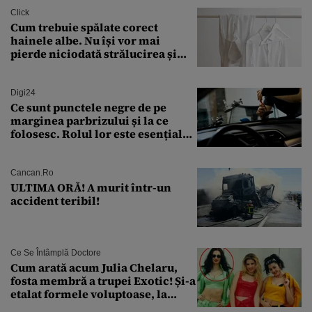
Click
Cum trebuie spălate corect
hainele albe. Nu își vor mai
pierde niciodată strălucirea și
culoarea intensă
Digi24
Ce sunt punctele negre de pe
marginea parbrizului și la ce
folosesc. Rolul lor este esențial
pentru siguranța mașinii
Cancan.ro
ULTIMA ORĂ! A murit într-un
accident teribil!
Ce Se Întâmplă Doctore
Cum arată acum Julia Chelaru,
fosta membră a trupei Exotic! Și-a
etalat formele voluptoase, la
aproape 50 de ani