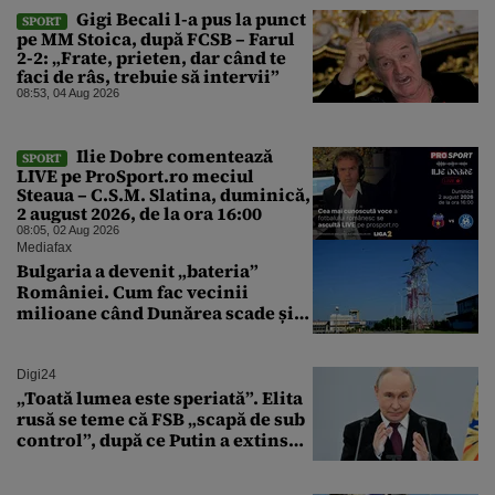
Gigi Becali l-a pus la punct
SPORT
pe MM Stoica, după FCSB – Farul
2-2: „Frate, prieten, dar când te
faci de râs, trebuie să intervii”
08:53, 04 Aug 2026
Ilie Dobre comentează
SPORT
LIVE pe ProSport.ro meciul
Steaua – C.S.M. Slatina, duminică,
2 august 2026, de la ora 16:00
08:05, 02 Aug 2026
Mediafax
Bulgaria a devenit „bateria”
României. Cum fac vecinii
milioane când Dunărea scade și
Cernavodă produce puțin
Digi24
„Toată lumea este speriată”. Elita
rusă se teme că FSB „scapă de sub
control”, după ce Putin a extins
puterea serviciului