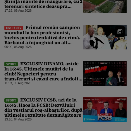
Știința înainte de inaugurare, cu 2
terenuri sintetice deasupra
tribunei
17:19, 06 Aug 2026
Primul român campion
EXCLUSIV
mondial la box profesionist,
închis pentru tentativă de crimă.
Bărbatul a înjunghiat un alt
interlop periculos
05:00, 06 Aug 2026
EXCLUSIV DINAMO, azi de
SPORT
la 16:45. Ultimele mutări de la
club! Negocieri pentru
transferuri și cazul care a îndoliat
Dinamo
11:53, 05 Aug 2026
EXCLUSIV FCSB, azi de la
SPORT
16:45. Haos la FCSB! Dezvăluiri
din vestiarul roș-albaștrilor, după
ultimele rezultate dezamăgitoare
13:10, 04 Aug 2026