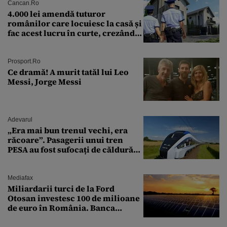
Cancan.ro
4.000 lei amendă tuturor
românilor care locuiesc la casă și
fac acest lucru în curte, crezând
că nu îi vede nimeni
Prosport.ro
Ce dramă! A murit tatăl lui Leo
Messi, Jorge Messi
Adevarul
„Era mai bun trenul vechi, era
răcoare”. Pasagerii unui tren
PESA au fost sufocați de căldură
pe ruta București-Constanța
Mediafax
Miliardarii turci de la Ford
Otosan investesc 100 de milioane
de euro în România. Banca
Transilvania le acordă o
finanțare uriașă