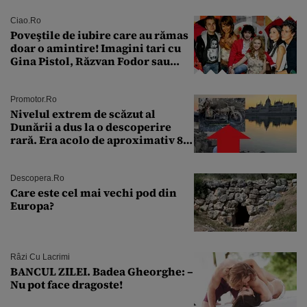
Ciao.ro
Poveştile de iubire care au rămas
doar o amintire! Imagini tari cu
Gina Pistol, Răzvan Fodor sau
Andra Măruţă şi foştii parteneri
Promotor.ro
Nivelul extrem de scăzut al
Dunării a dus la o descoperire
rară. Era acolo de aproximativ 80
de ani
Descopera.ro
Care este cel mai vechi pod din
Europa?
Râzi Cu Lacrimi
BANCUL ZILEI. Badea Gheorghe: –
Nu pot face dragoste!