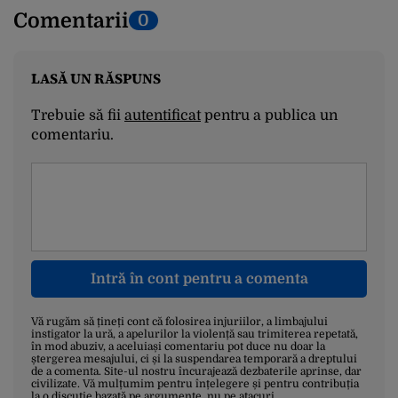
Comentarii
0
LASĂ UN RĂSPUNS
Trebuie să fii
autentificat
pentru a publica un
comentariu.
Intră în cont pentru a comenta
Vă rugăm să țineți cont că folosirea injuriilor, a limbajului
instigator la ură, a apelurilor la violență sau trimiterea repetată,
în mod abuziv, a aceluiași comentariu pot duce nu doar la
ștergerea mesajului, ci și la suspendarea temporară a dreptului
de a comenta. Site-ul nostru încurajează dezbaterile aprinse, dar
civilizate. Vă mulțumim pentru înțelegere și pentru contribuția
la o discuție bazată pe argumente, nu pe atacuri.