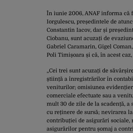
În iunie 2006, ANAF informa că f
Iorgulescu, președintele de atunci
Constantin Iacov, dar și președin
Ciobanu, sunt acuzați de evaziune 
Gabriel Caramarin, Gigel Coman,
Poli Timișoara și că, în acest caz
„Cei trei sunt acuzați de săvârși
știință a înregistrărilor în conta
veniturilor; omisiunea evidențieri
comerciale efectuate sau a venitur
mult 30 de zile de la scadență, a
cu reținere de sursă; nevirarea la
contribuției de asigurări sociale, 
asigurărilor pentru șomaj a contr