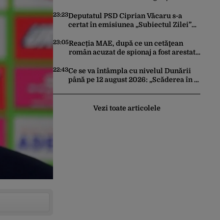
Artificială pentru a crea primele
virusuri sintetice la tratarea de E.coli
23:23
Deputatul PSD Ciprian Văcaru s-a
certat în emisiunea „Subiectul Zilei”
cu deputatul USR Cezar Drăgoescu,
deficitul fiind motivul scandalului
23:05
Reacția MAE, după ce un cetăţean
român acuzat de spionaj a fost arestat
în Germania. Complotase cu un
ucrainean ca să asasineze un
22:43
Ce se va întâmpla cu nivelul Dunării
producător de drone
până pe 12 august 2026: „Scăderea în 7
zile este de 10 centimetri”
Vezi toate articolele