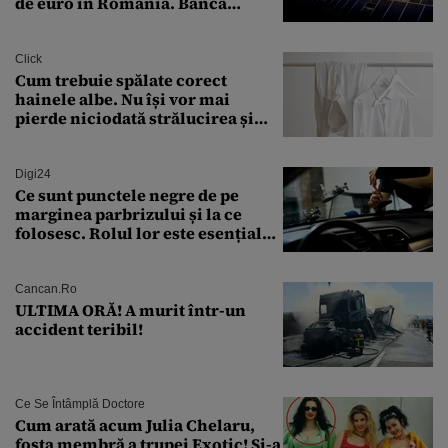
de euro în România. Banca
Transilvania le acordă o
finanțare uriașă
Click
Cum trebuie spălate corect
hainele albe. Nu își vor mai
pierde niciodată strălucirea și
culoarea intensă
Digi24
Ce sunt punctele negre de pe
marginea parbrizului și la ce
folosesc. Rolul lor este esențial
pentru siguranța mașinii
Cancan.ro
ULTIMA ORĂ! A murit într-un
accident teribil!
Ce Se Întâmplă Doctore
Cum arată acum Julia Chelaru,
fosta membră a trupei Exotic! Și-a