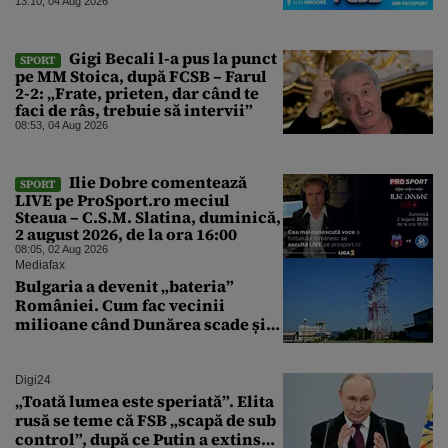
13:10, 04 Aug 2026
Gigi Becali l-a pus la punct
SPORT
pe MM Stoica, după FCSB – Farul
2-2: „Frate, prieten, dar când te
faci de râs, trebuie să intervii”
08:53, 04 Aug 2026
Ilie Dobre comentează
SPORT
LIVE pe ProSport.ro meciul
Steaua – C.S.M. Slatina, duminică,
2 august 2026, de la ora 16:00
08:05, 02 Aug 2026
Mediafax
Bulgaria a devenit „bateria”
României. Cum fac vecinii
milioane când Dunărea scade și
Cernavodă produce puțin
Digi24
„Toată lumea este speriată”. Elita
rusă se teme că FSB „scapă de sub
control”, după ce Putin a extins