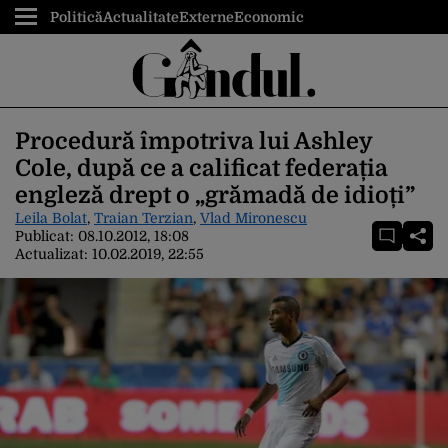
Politică
Actualitate
Externe
Economic
Procedură împotriva lui Ashley
Cole, după ce a calificat federația
engleză drept o „grămadă de idioți”
Leila Bolat
,
Traian Terzian
,
Vlad Mironescu
Publicat:
08.10.2012, 18:08
Actualizat:
10.02.2019, 22:55