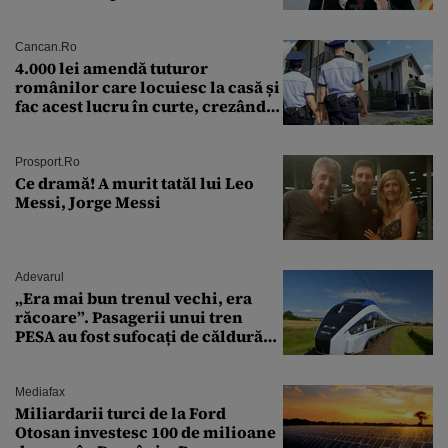
puterea serviciului
Cancan.ro
4.000 lei amendă tuturor
românilor care locuiesc la casă și
fac acest lucru în curte, crezând
că nu îi vede nimeni
Prosport.ro
Ce dramă! A murit tatăl lui Leo
Messi, Jorge Messi
Adevarul
„Era mai bun trenul vechi, era
răcoare”. Pasagerii unui tren
PESA au fost sufocați de căldură
pe ruta București-Constanța
Mediafax
Miliardarii turci de la Ford
Otosan investesc 100 de milioane