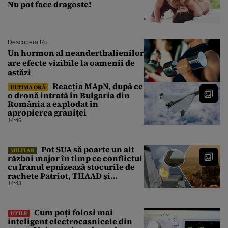
Nu pot face dragoste!
Descopera.ro
Un hormon al neanderthalienilor
are efecte vizibile la oamenii de
astăzi
Reacția MApN, după ce
ULTIMA ORĂ
o dronă intrată în Bulgaria din
România a explodat în
apropierea graniței
14:46
Pot SUA să poarte un alt
MILITAR
război major în timp ce conflictul
cu Iranul epuizează stocurile de
rachete Patriot, THAAD și
Tomahawk?
14:43
Cum poți folosi mai
UTILE
inteligent electrocasnicele din