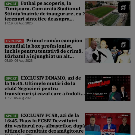
Fotbal pe acoperiș, la
SPORT
Timișoara. Cum arată Stadionul
Știința înainte de inaugurare, cu 2
terenuri sintetice deasupra
tribunei
17:19, 06 Aug 2026
Primul român campion
EXCLUSIV
mondial la box profesionist,
închis pentru tentativă de crimă.
Bărbatul a înjunghiat un alt
interlop periculos
05:00, 06 Aug 2026
EXCLUSIV DINAMO, azi de
SPORT
la 16:45. Ultimele mutări de la
club! Negocieri pentru
transferuri și cazul care a îndoliat
Dinamo
11:53, 05 Aug 2026
EXCLUSIV FCSB, azi de la
SPORT
16:45. Haos la FCSB! Dezvăluiri
din vestiarul roș-albaștrilor, după
ultimele rezultate dezamăgitoare