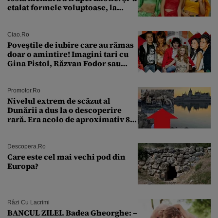
etalat formele voluptoase, la
aproape 50 de ani
Ciao.ro
Poveştile de iubire care au rămas
doar o amintire! Imagini tari cu
Gina Pistol, Răzvan Fodor sau
Andra Măruţă şi foştii parteneri
Promotor.ro
Nivelul extrem de scăzut al
Dunării a dus la o descoperire
rară. Era acolo de aproximativ 80
de ani
Descopera.ro
Care este cel mai vechi pod din
Europa?
Râzi Cu Lacrimi
BANCUL ZILEI. Badea Gheorghe: –