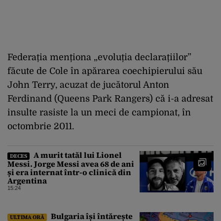
Federația menționa „evoluția declarațiilor”
făcute de Cole în apărarea coechipierului său
John Terry, acuzat de jucătorul Anton
Ferdinand (Queens Park Rangers) că i-a adresat
insulte rasiste la un meci de campionat, în
octombrie 2011.
A murit tatăl lui Lionel
DECES
Messi. Jorge Messi avea 68 de ani
și era internat într-o clinică din
Argentina
15:24
Bulgaria își întărește
ULTIMA ORĂ