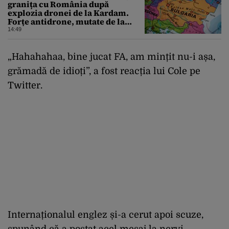
granița cu România după
explozia dronei de la Kardam.
Forțe antidrone, mutate de la
frontiera cu Turcia
14:49
„Hahahahaa, bine jucat FA, am mințit nu-i așa,
grămadă de idioți”, a fost reacția lui Cole pe
Twitter.
Internaționalul englez și-a cerut apoi scuze,
spunând că a postat acel mesaj la nervi.