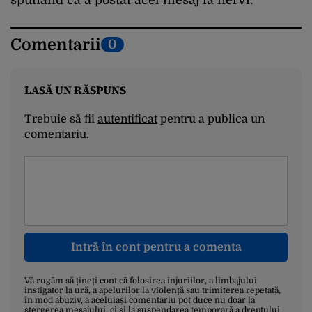
Comentarii
0
LASĂ UN RĂSPUNS
Trebuie să fii
autentificat
pentru a publica un
comentariu.
Intră în cont pentru a comenta
Vă rugăm să țineți cont că folosirea injuriilor, a limbajului
instigator la ură, a apelurilor la violență sau trimiterea repetată,
în mod abuziv, a aceluiași comentariu pot duce nu doar la
ștergerea mesajului, ci și la suspendarea temporară a dreptului