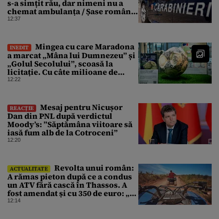
s-a simțit rău, dar nimeni nu a
chemat ambulanța / Șase români,
anchetați
12:37
Mingea cu care Maradona
INEDIT
a marcat „Mâna lui Dumnezeu” și
„Golul Secolului”, scoasă la
licitație. Cu câte milioane de
dolari ar putea fi vândută
12:22
Mesaj pentru Nicușor
REACȚIE
Dan din PNL după verdictul
Moody’s: ”Săptămâna viitoare să
iasă fum alb de la Cotroceni”
12:20
Revolta unui român:
ACTUALITATE
A rămas pieton după ce a condus
un ATV fără cască în Thassos. A
fost amendat și cu 350 de euro: „Vi
se pare normal?”
12:14