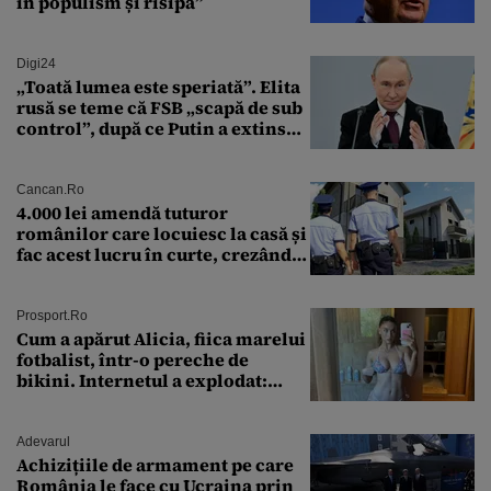
în populism și risipă”
Digi24
„Toată lumea este speriată”. Elita
rusă se teme că FSB „scapă de sub
control”, după ce Putin a extins
puterea serviciului
Cancan.ro
4.000 lei amendă tuturor
românilor care locuiesc la casă și
fac acest lucru în curte, crezând
că nu îi vede nimeni
Prosport.ro
Cum a apărut Alicia, fiica marelui
fotbalist, într-o pereche de
bikini. Internetul a explodat:
„Zeiță superbă!”
Adevarul
Achizițiile de armament pe care
România le face cu Ucraina prin