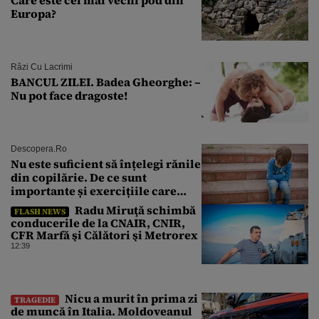
Europa?
Râzi Cu Lacrimi
BANCUL ZILEI. Badea Gheorghe: –
Nu pot face dragoste!
Descopera.ro
Nu este suficient să înțelegi rănile
din copilărie. De ce sunt
importante și exercițiile care
calmează sistemul nervos
Radu Miruţă schimbă
FLASH NEWS
conducerile de la CNAIR, CNIR,
CFR Marfă şi Călători şi Metrorex
12:39
Nicu a murit în prima zi
TRAGEDIE
de muncă în Italia. Moldoveanul