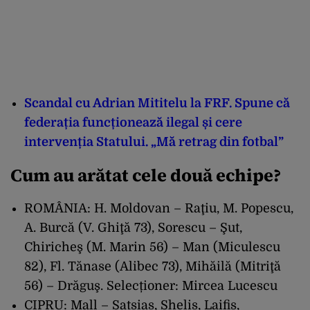
Scandal cu Adrian Mititelu la FRF. Spune că
federația funcționează ilegal și cere
intervenția Statului. „Mă retrag din fotbal”
Cum au arătat cele două echipe?
ROMÂNIA: H. Moldovan – Raţiu, M. Popescu,
A. Burcă (V. Ghiţă 73), Sorescu – Şut,
Chiricheş (M. Marin 56) – Man (Miculescu
82), Fl. Tănase (Alibec 73), Mihăilă (Mitriţă
56) – Drăguş. Selecționer: Mircea Lucescu
CIPRU: Mall – Satsias, Shelis, Laifis,