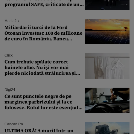
programul SAFE, criticate de un
expert în securitate: „Nu știm ce
arme ne trebuie”
Mediafax
Miliardarii turci de la Ford
Otosan investesc 100 de milioane
de euro în România. Banca
Transilvania le acordă o
finanțare uriașă
Click
Cum trebuie spălate corect
hainele albe. Nu își vor mai
pierde niciodată strălucirea și
culoarea intensă
Digi24
Ce sunt punctele negre de pe
marginea parbrizului și la ce
folosesc. Rolul lor este esențial
pentru siguranța mașinii
Cancan.ro
ULTIMA ORĂ! A murit într-un