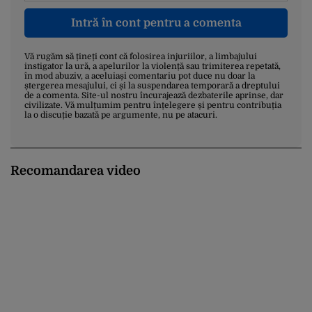
Intră în cont pentru a comenta
Vă rugăm să țineți cont că folosirea injuriilor, a limbajului
instigator la ură, a apelurilor la violență sau trimiterea repetată,
în mod abuziv, a aceluiași comentariu pot duce nu doar la
ștergerea mesajului, ci și la suspendarea temporară a dreptului
de a comenta. Site-ul nostru încurajează dezbaterile aprinse, dar
civilizate. Vă mulțumim pentru înțelegere și pentru contribuția
la o discuție bazată pe argumente, nu pe atacuri.
Recomandarea video