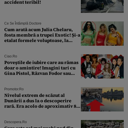
accident teribil!
Ce Se Întâmplă Doctore
Cum arată acum Julia Chelaru,
fosta membră a trupei Exotic! Și-a
etalat formele voluptoase, la
aproape 50 de ani
Ciao.ro
Poveştile de iubire care au rămas
doar o amintire! Imagini tari cu
Gina Pistol, Răzvan Fodor sau
Andra Măruţă şi foştii parteneri
Promotor.ro
Nivelul extrem de scăzut al
Dunării a dus la o descoperire
rară. Era acolo de aproximativ 80
de ani
Descopera.ro
Care este cel mai vechi pod din