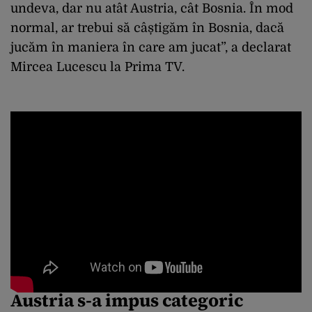
undeva, dar nu atât Austria, cât Bosnia. În mod
normal, ar trebui să câștigăm în Bosnia, dacă
jucăm în maniera în care am jucat”, a declarat
Mircea Lucescu la Prima TV.
Austria s-a impus categoric