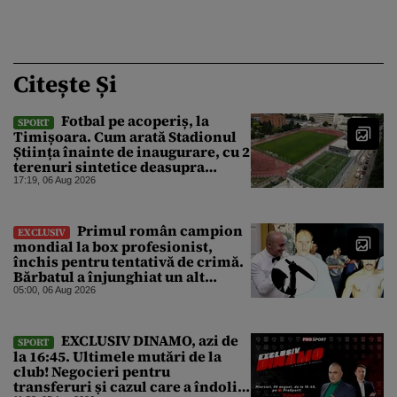
Citește Și
Fotbal pe acoperiș, la
SPORT
Timișoara. Cum arată Stadionul
Știința înainte de inaugurare, cu 2
terenuri sintetice deasupra
tribunei
17:19, 06 Aug 2026
Primul român campion
EXCLUSIV
mondial la box profesionist,
închis pentru tentativă de crimă.
Bărbatul a înjunghiat un alt
interlop periculos
05:00, 06 Aug 2026
EXCLUSIV DINAMO, azi de
SPORT
la 16:45. Ultimele mutări de la
club! Negocieri pentru
transferuri și cazul care a îndoliat