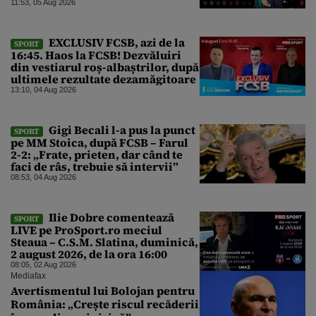
Dinamo
11:53, 05 Aug 2026
EXCLUSIV FCSB, azi de la
SPORT
16:45. Haos la FCSB! Dezvăluiri
din vestiarul roș-albaștrilor, după
ultimele rezultate dezamăgitoare
13:10, 04 Aug 2026
Gigi Becali l-a pus la punct
SPORT
pe MM Stoica, după FCSB – Farul
2-2: „Frate, prieten, dar când te
faci de râs, trebuie să intervii”
08:53, 04 Aug 2026
Ilie Dobre comentează
SPORT
LIVE pe ProSport.ro meciul
Steaua – C.S.M. Slatina, duminică,
2 august 2026, de la ora 16:00
08:05, 02 Aug 2026
Mediafax
Avertismentul lui Bolojan pentru
România: „Crește riscul recăderii