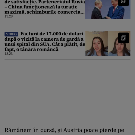
de satisfacție. Parteneriatul Rusia
– China funcționează la turație
maximă, schimburile comerciale
ating niveluri record
13:28
Factură de 17.000 de dolari
VIDEO
după o vizită la camera de gardă a
unui spital din SUA. Cât a plătit, de
fapt, o tânără româncă
13:23
Rămânem în cursă, și Austria poate pierde pe