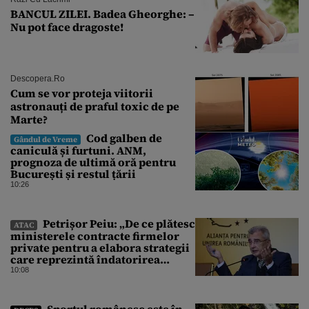
BANCUL ZILEI. Badea Gheorghe: –
Nu pot face dragoste!
Descopera.ro
Cum se vor proteja viitorii
astronauți de praful toxic de pe
Marte?
Cod galben de
Gândul de Vreme
caniculă și furtuni. ANM,
prognoza de ultimă oră pentru
București și restul țării
10:26
Petrișor Peiu: „De ce plătesc
ATAC
ministerele contracte firmelor
private pentru a elabora strategii
care reprezintă îndatorirea
angajaților din minister?”
10:08
Sportul românesc este în