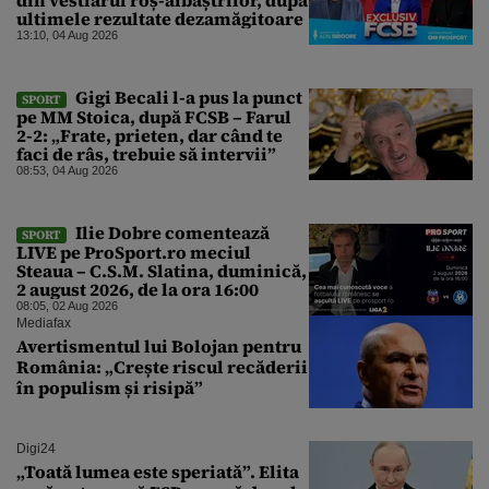
ultimele rezultate dezamăgitoare
13:10, 04 Aug 2026
Gigi Becali l-a pus la punct
SPORT
pe MM Stoica, după FCSB – Farul
2-2: „Frate, prieten, dar când te
faci de râs, trebuie să intervii”
08:53, 04 Aug 2026
Ilie Dobre comentează
SPORT
LIVE pe ProSport.ro meciul
Steaua – C.S.M. Slatina, duminică,
2 august 2026, de la ora 16:00
08:05, 02 Aug 2026
Mediafax
Avertismentul lui Bolojan pentru
România: „Crește riscul recăderii
în populism și risipă”
Digi24
„Toată lumea este speriată”. Elita