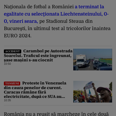
Naţionala de fotbal a României
a terminat la
egalitate cu selecţionata Liechtensteinului, 0-
0, vineri seara,
pe Stadionul Steaua din
Bucureşti, în ultimul test al tricolorilor înaintea
EURO 2024.
Carambol pe Autostrada
ACCIDENT
Soarelui. Traficul este îngreunat,
șase mașini s-au ciocnit
10:50
Proteste în Venezuela
TENSIUNI
din cauza penelor de curent.
Caracas rămâne fără
electricitate, după ce SUA au
promis modernizarea rețelei
10:35
România nu a reuşit să marcheze în cele două