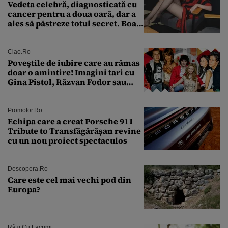
Vedeta celebră, diagnosticată cu
cancer pentru a doua oară, dar a
ales să păstreze totul secret. Boala
a fost descoperită la un control de
rutină
Ciao.ro
Poveştile de iubire care au rămas
doar o amintire! Imagini tari cu
Gina Pistol, Răzvan Fodor sau
Andra Măruţă şi foştii parteneri
Promotor.ro
Echipa care a creat Porsche 911
Tribute to Transfăgărășan revine
cu un nou proiect spectaculos
Descopera.ro
Care este cel mai vechi pod din
Europa?
Râzi Cu Lacrimi