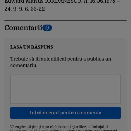
Edward Marius IORDĂNESCU, n. 16.06.1978 –
24. 9. 9. 6. 33-22
Comentarii
0
LASĂ UN RĂSPUNS
Trebuie să fii
autentificat
pentru a publica un
comentariu.
Intră în cont pentru a comenta
Vă rugăm să țineți cont că folosirea injuriilor, a limbajului
instigator la ură, a apelurilor la violență sau trimiterea repetată,