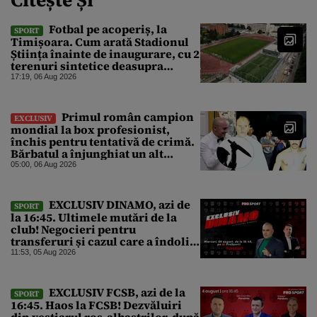
Fotbal pe acoperiș, la
SPORT
Timișoara. Cum arată Stadionul
Știința înainte de inaugurare, cu 2
terenuri sintetice deasupra
tribunei
17:19, 06 Aug 2026
Primul român campion
EXCLUSIV
mondial la box profesionist,
închis pentru tentativă de crimă.
Bărbatul a înjunghiat un alt
interlop periculos
05:00, 06 Aug 2026
EXCLUSIV DINAMO, azi de
SPORT
la 16:45. Ultimele mutări de la
club! Negocieri pentru
transferuri și cazul care a îndoliat
Dinamo
11:53, 05 Aug 2026
EXCLUSIV FCSB, azi de la
SPORT
16:45. Haos la FCSB! Dezvăluiri
din vestiarul roș-albaștrilor, după