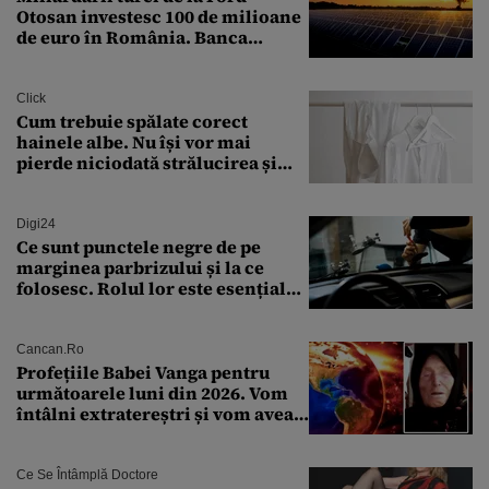
Otosan investesc 100 de milioane
de euro în România. Banca
Transilvania le acordă o
finanțare uriașă
Click
Cum trebuie spălate corect
hainele albe. Nu își vor mai
pierde niciodată strălucirea și
culoarea intensă
Digi24
Ce sunt punctele negre de pe
marginea parbrizului și la ce
folosesc. Rolul lor este esențial
pentru siguranța mașinii
Cancan.ro
Profețiile Babei Vanga pentru
următoarele luni din 2026. Vom
întâlni extratereștri și vom avea
un nou conflict global
Ce Se Întâmplă Doctore