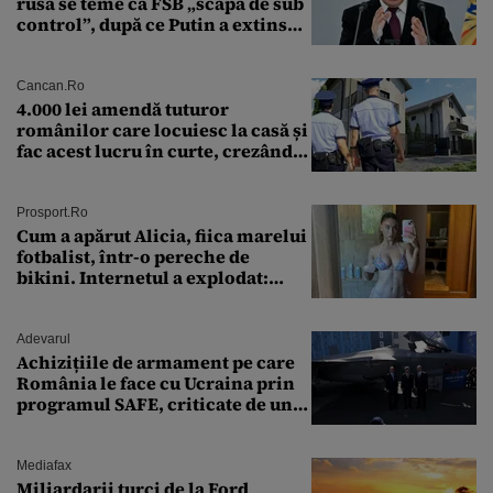
rusă se teme că FSB „scapă de sub
control”, după ce Putin a extins
puterea serviciului
Cancan.ro
4.000 lei amendă tuturor
românilor care locuiesc la casă și
fac acest lucru în curte, crezând
că nu îi vede nimeni
Prosport.ro
Cum a apărut Alicia, fiica marelui
fotbalist, într-o pereche de
bikini. Internetul a explodat:
„Zeiță superbă!”
Adevarul
Achizițiile de armament pe care
România le face cu Ucraina prin
programul SAFE, criticate de un
expert în securitate: „Nu știm ce
arme ne trebuie”
Mediafax
Miliardarii turci de la Ford