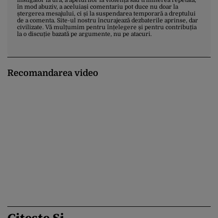
în mod abuziv, a aceluiași comentariu pot duce nu doar la
ștergerea mesajului, ci și la suspendarea temporară a dreptului
de a comenta. Site-ul nostru încurajează dezbaterile aprinse, dar
civilizate. Vă mulțumim pentru înțelegere și pentru contribuția
la o discuție bazată pe argumente, nu pe atacuri.
Recomandarea video
Citește Și