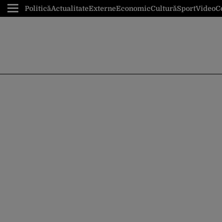
Politică
Actualitate
Externe
Economic
Cultură
Sport
Video
C