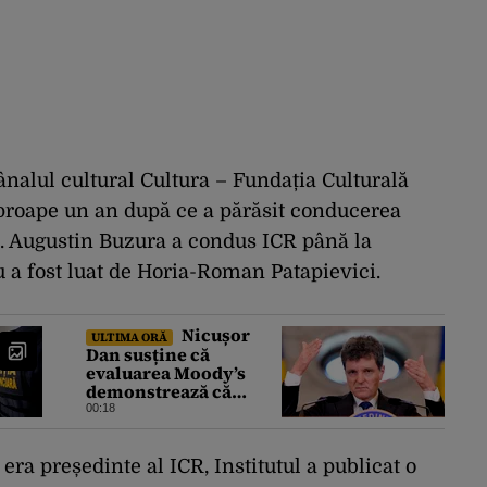
nalul cultural Cultura – Fundația Culturală
roape un an după ce a părăsit conducerea
). Augustin Buzura a condus ICR până la
u a fost luat de Horia-Roman Patapievici.
Nicușor
ULTIMA ORĂ
Dan susține că
evaluarea Moody’s
demonstrează că
România a făcut pașii
00:18
necesari pentru a
menține încrederea
investitorilor: „Totuși,
a președinte al ICR, Institutul a publicat o
perspectiva rămâne