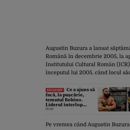
Augustin Buzura a lansat săptămâ
Română în decembrie 2005, la ap
Institutului Cultural Român (ICR
începutul lui 2005, când locul să
Ce a ajuns să
EXCLUSIV
facă, la pușcărie,
temutul Bebino.
Liderul interlop
bucureștean, trimis la
05:00
reeducare
Pe vremea când Augustin Buzura er