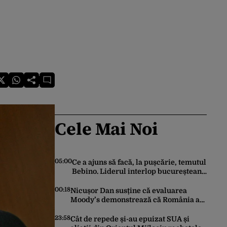
Cele Mai Noi
05:00
Ce a ajuns să facă, la pușcărie, temutul
Bebino. Liderul interlop bucureștean,
trimis la reeducare
00:18
Nicușor Dan susține că evaluarea
Moody’s demonstrează că România a
făcut pașii necesari pentru a menține
încrederea investitorilor: „Totuși,
23:58
Cât de repede și-au epuizat SUA și