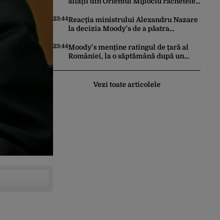
perspectiva rămâne rezervată”
aliații din Orientul Mijlociu rachetele
în conflictul cu Iranul
23:44
Reacția ministrului Alexandru Nazare
la decizia Moody’s de a păstra
România recomandată investitorilor:
„Este un răgaz, dar în niciun caz un
23:44
Moody’s menține ratingul de țară al
motiv de relaxare”
României, la o săptămână după un
raport similar al agenției Fitch. Lipsa
unui guvern cu puteri depline,
principala vulnerabilitate din raport
Vezi toate articolele