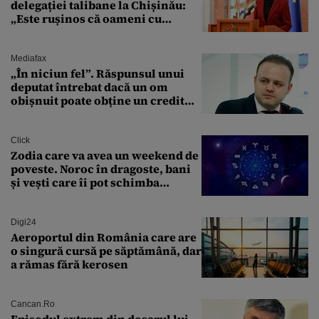
delegației talibane la Chișinău:
„Este rușinos că oameni cu
funcții înalte nu se
documentează”
Mediafax
„În niciun fel”. Răspunsul unui
deputat întrebat dacă un om
obișnuit poate obține un credit
ipotecar
Click
Zodia care va avea un weekend de
poveste. Noroc în dragoste, bani
și vești care îi pot schimba
viitorul
Digi24
Aeroportul din România care are
o singură cursă pe săptămână, dar
a rămas fără kerosen
Cancan.ro