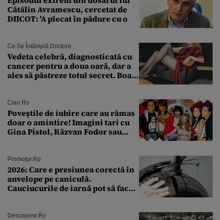
Episodul extrem din dosarul lui
Cătălin Avramescu, cercetat de
DIICOT: 'A plecat în pădure cu o
Ce Se Întâmplă Doctore
Vedeta celebră, diagnosticată cu
cancer pentru a doua oară, dar a
ales să păstreze totul secret. Boala
a fost descoperită la un control de
rutină
Ciao.ro
Poveştile de iubire care au rămas
doar o amintire! Imagini tari cu
Gina Pistol, Răzvan Fodor sau
Andra Măruţă şi foştii parteneri
Promotor.ro
2026: Care e presiunea corectă în
anvelope pe caniculă.
Cauciucurile de iarnă pot să facă
explozie la peste 40°C?
Descopera.ro