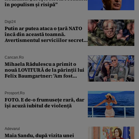
în populism și risipă”
Digi24
Putin ar putea ataca o țară NATO
încă din această toamnă.
Avertismentul serviciilor secrete
americane
Cancan.ro
Mihaela Rădulescu a primit o
nouă LOVITURĂ de la părinții lui
Felix Baumgartner: 'Am fost
ȘTEARSĂ complet din
Prosport.ro
FOTO. E de-o frumusețe rară, dar
își acuză iubitul de violență
Adevarul
Maia Sandu, după vizita unei