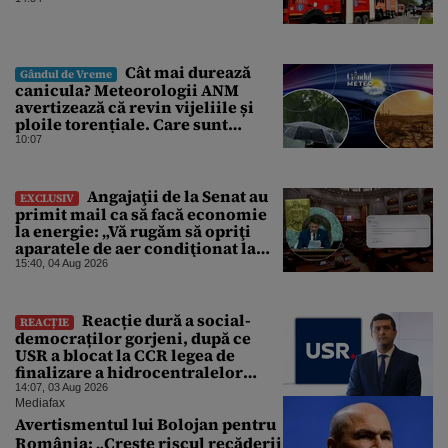
Cât mai durează
Gândul de Vreme
canicula? Meteorologii ANM
avertizează că revin vijeliile și
ploile torențiale. Care sunt
zonele vizate, începând chiar de
10:07
azi
Angajaţii de la Senat au
EXCLUSIV
primit mail ca să facă economie
la energie: „Vă rugăm să opriţi
aparatele de aer condiţionat la
sfârşitul programului”
15:40, 04 Aug 2026
Reacție dură a social-
REACȚIE
democraților gorjeni, după ce
USR a blocat la CCR legea de
finalizare a hidrocentralelor
abandonate. „Nu ne-ar surprinde
14:07, 03 Aug 2026
dacă Miruță și USR ar acuza PSD și
Mediafax
de faptul că asupra Europei s-a
Avertismentul lui Bolojan pentru
abătut o cupolă de foc”
România: „Crește riscul recăderii