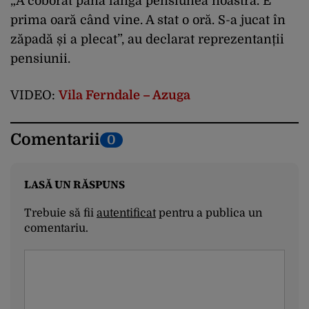
„A coborât până lângă pensiunea noastră. E
prima oară când vine. A stat o oră. S-a jucat în
zăpadă și a plecat”, au declarat reprezentanții
pensiunii.
VIDEO:
Vila Ferndale – Azuga
Comentarii
0
LASĂ UN RĂSPUNS
Trebuie să fii
autentificat
pentru a publica un
comentariu.