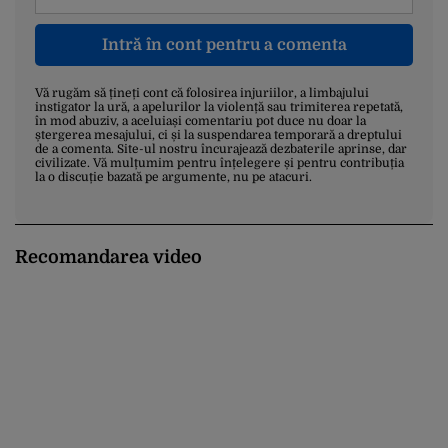
Intră în cont pentru a comenta
Vă rugăm să țineți cont că folosirea injuriilor, a limbajului
instigator la ură, a apelurilor la violență sau trimiterea repetată,
în mod abuziv, a aceluiași comentariu pot duce nu doar la
ștergerea mesajului, ci și la suspendarea temporară a dreptului
de a comenta. Site-ul nostru încurajează dezbaterile aprinse, dar
civilizate. Vă mulțumim pentru înțelegere și pentru contribuția
la o discuție bazată pe argumente, nu pe atacuri.
Recomandarea video