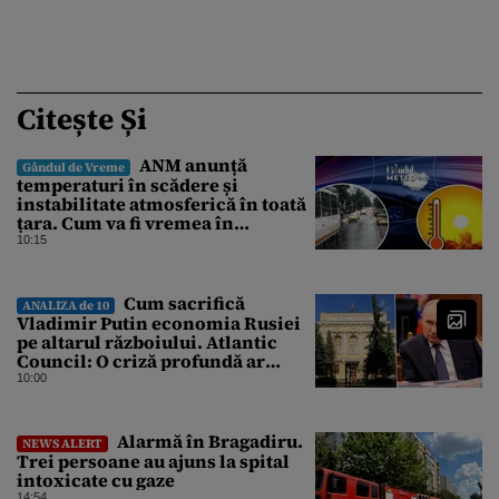
Citește Și
ANM anunță
Gândul de Vreme
temperaturi în scădere și
instabilitate atmosferică în toată
țara. Cum va fi vremea în
București și când vin vijeliile
10:15
Cum sacrifică
ANALIZA de 10
Vladimir Putin economia Rusiei
pe altarul războiului. Atlantic
Council: O criză profundă ar
putea forța Kremlinul să apeleze
10:00
la ultimele resurse ale Băncii
Centrale
Alarmă în Bragadiru.
NEWS ALERT
Trei persoane au ajuns la spital
intoxicate cu gaze
14:54