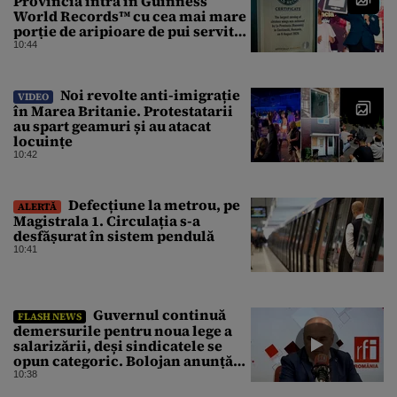
Provincia intră în Guinness
World Records™ cu cea mai mare
porție de aripioare de pui servită
la un eveniment
10:44
Noi revolte anti-imigrație
VIDEO
în Marea Britanie. Protestatarii
au spart geamuri și au atacat
locuințe
10:42
Defecțiune la metrou, pe
ALERTĂ
Magistrala 1. Circulația s-a
desfășurat în sistem pendulă
10:41
Guvernul continuă
FLASH NEWS
demersurile pentru noua lege a
salarizării, deși sindicatele se
opun categoric. Bolojan anunță
când ar putea fi depusă în
10:38
Parlament