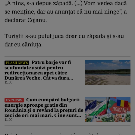
„A nins, s-a depus zăpadă. (…) Vom vedea dacă
se menține, dar au anunțat că nu mai ninge”, a
declarat Cojanu.
Turiștii s-au putut juca doar cu zăpada și s-au
dat cu săniuța.
Patru barje vor fi
FLASH NEWS
scufundate astăzi pentru
redirecționarea apei către
Dunărea Veche. Cât va dura
operațiunea
11:38
Cum cumpără bulgarii
EXCLUSIV
energie aproape gratis din
România și o revând la prețuri de
zeci de ori mai mari. Cine sunt
noii „băieți deștepți” din energie
11:00
de la sud de Dunăre