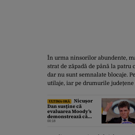
În urma ninsorilor abundente, ma
strat de zăpadă de până la patru ce
dar nu sunt semnalate blocaje. Pe
utilaje, iar pe drumurile județene
Nicușor
ULTIMA ORĂ
Dan susține că
evaluarea Moody’s
demonstrează că
România a făcut pașii
00:18
necesari pentru a
menține încrederea