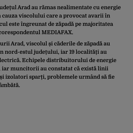
 județul Arad au rămas nealimentate cu energie
 cauza viscolului care a provocat avarii în
ficul este îngreunat de zăpadă pe majoritatea
e corespondentul MEDIAFAX.
urii Arad, viscolul și căderile de zăpadă au
in nord-estul județului, iar 19 localități au
ectrică. Echipele distribuitorului de energie
 iar muncitorii au constatat că există linii
i izolatori sparți, problemele urmând să fie
sâmbătă.