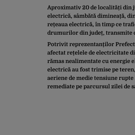
Aproximativ 20 de localități din
electrică, sâmbătă dimineață, din
rețeaua electrică, în timp ce tra
drumurilor din județ, transmit
Potrivit reprezentanților Prefect
afectat rețelele de electricitate d
rămas nealimentate cu energie el
electrică au fost trimise pe teren,
aeriene de medie tensiune rupte ș
remediate pe parcursul zilei de 