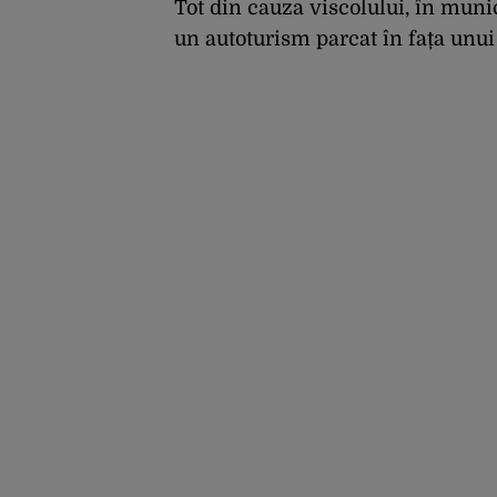
investitorilor: „Totuși,
Tot din cauza viscolului, în muni
perspectiva rămâne
un autoturism parcat în fața unui 
rezervată”