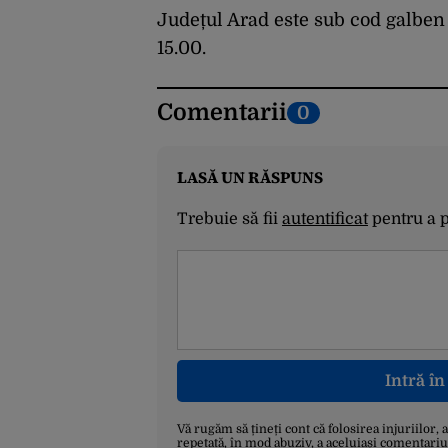
Județul Arad este sub cod galben 
15.00.
Comentarii
0
LASĂ UN RĂSPUNS
Trebuie să fii
autentificat
pentru a 
Intră î
Vă rugăm să țineți cont că folosirea injuriilor, 
repetată, în mod abuziv, a aceluiași comentariu