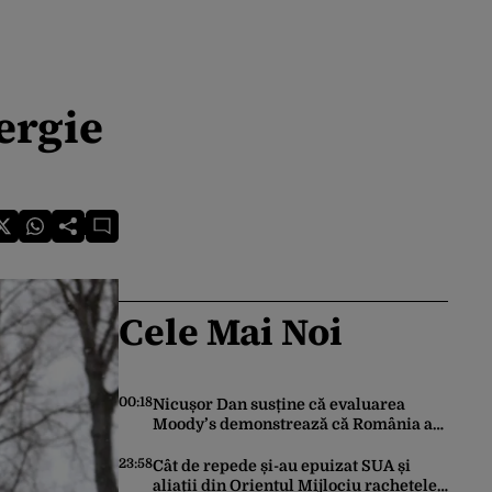
ergie
Cele Mai Noi
00:18
Nicușor Dan susține că evaluarea
Moody’s demonstrează că România a
făcut pașii necesari pentru a menține
încrederea investitorilor: „Totuși,
23:58
Cât de repede și-au epuizat SUA și
perspectiva rămâne rezervată”
aliații din Orientul Mijlociu rachetele