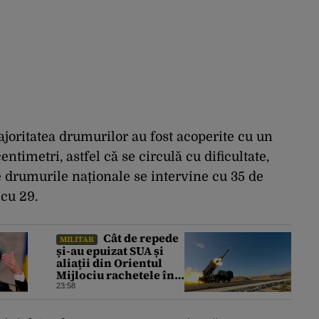
joritatea drumurilor au fost acoperite cu un
ntimetri, astfel că se circulă cu dificultate,
 drumurile naționale se intervine cu 35 de
 cu 29.
Cât de repede
MILITAR
și-au epuizat SUA și
aliații din Orientul
Mijlociu rachetele în
conflictul cu Iranul
23:58