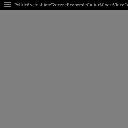
Politică
Actualitate
Externe
Economic
Cultură
Sport
Video
C