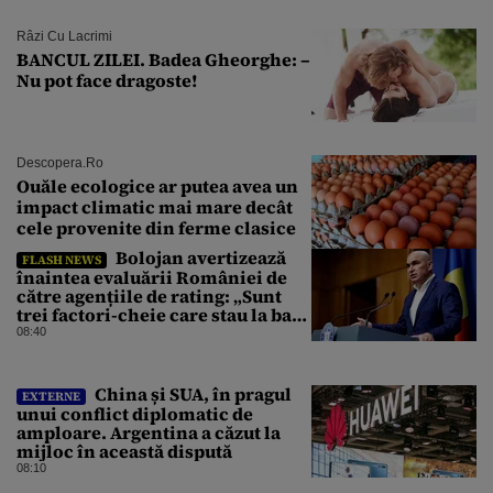
Râzi Cu Lacrimi
BANCUL ZILEI. Badea Gheorghe: –
Nu pot face dragoste!
Descopera.ro
Ouăle ecologice ar putea avea un
impact climatic mai mare decât
cele provenite din ferme clasice
Bolojan avertizează
FLASH NEWS
înaintea evaluării României de
către agențiile de rating: „Sunt
trei factori-cheie care stau la baza
acestor evaluări”
08:40
China și SUA, în pragul
EXTERNE
unui conflict diplomatic de
amploare. Argentina a căzut la
mijloc în această dispută
08:10