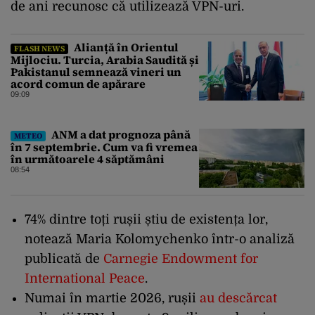
de ani recunosc că utilizează VPN-uri.
Alianță în Orientul
FLASH NEWS
Mijlociu. Turcia, Arabia Saudită și
Pakistanul semnează vineri un
acord comun de apărare
09:09
ANM a dat prognoza până
METEO
în 7 septembrie. Cum va fi vremea
în următoarele 4 săptămâni
08:54
74% dintre toți rușii știu de existența lor,
notează Maria Kolomychenko într-o analiză
publicată de
Carnegie Endowment for
International Peace
.
Numai în martie 2026, rușii
au descărcat