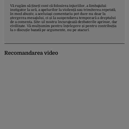
Vă rugăm să țineți cont că folosirea injuriilor, a limbajului
instigator la ură, a apelurilor la violență sau trimiterea repetată,
în mod abuziv, a aceluiași comentariu pot duce nu doar la
ștergerea mesajului, ci și la suspendarea temporară a dreptului
de a comenta. Site-ul nostru încurajează dezbaterile aprinse, dar
civilizate. Vă mulțumim pentru înțelegere și pentru contribuția
la o discuție bazată pe argumente, nu pe atacuri.
Recomandarea video