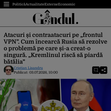
Politică
Actualitate
Externe
Economic
Atacuri și contraatacuri pe „frontul
VPN”. Cum încearcă Rusia să rezolve
o problemă pe care și-a creat-o
singură. „Kremlinul riscă să piardă
bătălia”
Cristian Lisandru
Publicat:
03.07.2026, 10:00