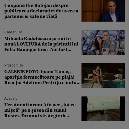
Ce spune Ilie Bolojan despre
publicarea declarației de avere a
partenerei sale de viață
Cancan.ro
Mihaela Rădulescu a primit o
nouă LOVITURĂ de la părinții lui
Felix Baumgartner: 'Am fost
ȘTEARSĂ complet din
Prosport.ro
GALERIE FOTO. Ioana Tamaş,
apariție fermecătoare pe plajă!
Reacția Adelinei Pestrițu când a
văzut-o
Adevarul
Ucrainenii aruncă în aer „tot ce
mișcă” pe o șosea din sudul
Rusiei. Drumul strategic de
aprovizionare către Crimeea este
controlat complet