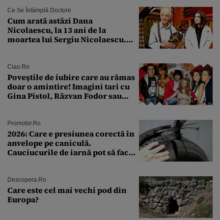
Ce Se Întâmplă Doctore
Cum arată astăzi Dana
Nicolaescu, la 13 ani de la
moartea lui Sergiu Nicolaescu.
Transformarea care i-a surprins
pe toți
Ciao.ro
Poveştile de iubire care au rămas
doar o amintire! Imagini tari cu
Gina Pistol, Răzvan Fodor sau
Andra Măruţă şi foştii parteneri
Promotor.ro
2026: Care e presiunea corectă în
anvelope pe caniculă.
Cauciucurile de iarnă pot să facă
explozie la peste 40°C?
Descopera.ro
Care este cel mai vechi pod din
Europa?