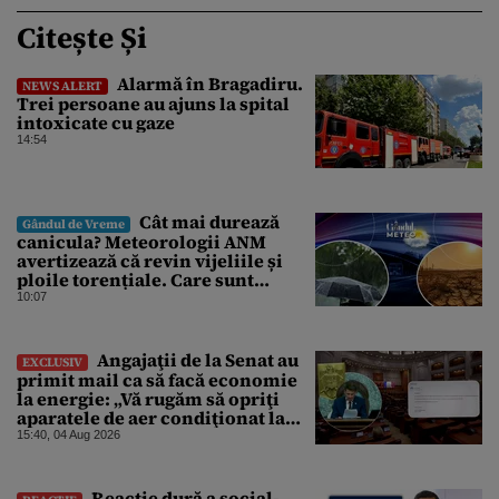
Citește Și
Alarmă în Bragadiru.
NEWS ALERT
Trei persoane au ajuns la spital
intoxicate cu gaze
14:54
Cât mai durează
Gândul de Vreme
canicula? Meteorologii ANM
avertizează că revin vijeliile și
ploile torențiale. Care sunt
zonele vizate, începând chiar de
10:07
azi
Angajaţii de la Senat au
EXCLUSIV
primit mail ca să facă economie
la energie: „Vă rugăm să opriţi
aparatele de aer condiţionat la
sfârşitul programului”
15:40, 04 Aug 2026
Reacție dură a social-