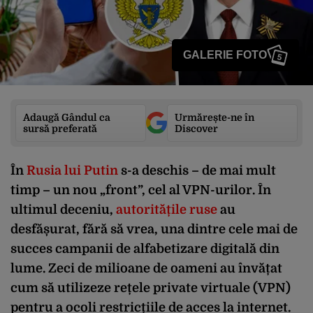
GALERIE FOTO
5
Adaugă Gândul ca
Urmărește-ne în
sursă preferată
Discover
În
Rusia lui Putin
s-a deschis – de mai mult
timp – un nou „front”, cel al VPN-urilor. În
ultimul deceniu,
autoritățile ruse
au
desfășurat, fără să vrea, una dintre cele mai de
succes campanii de alfabetizare digitală din
lume. Zeci de milioane de oameni au învățat
cum să utilizeze rețele private virtuale (VPN)
pentru a ocoli restricțiile de acces la internet.