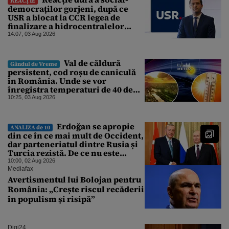
REACȚIE
democraților gorjeni, după ce
USR a blocat la CCR legea de
finalizare a hidrocentralelor
abandonate. „Nu ne-ar surprinde
14:07, 03 Aug 2026
dacă Miruță și USR ar acuza PSD și
de faptul că asupra Europei s-a
abătut o cupolă de foc”
Val de căldură
Gândul de Vreme
persistent, cod roșu de caniculă
în România. Unde se vor
înregistra temperaturi de 40 de
grade, potrivit ANM
10:25, 03 Aug 2026
Erdoğan se apropie
ANALIZA de 10
din ce în ce mai mult de Occident,
dar parteneriatul dintre Rusia și
Turcia rezistă. De ce nu este
Moscova îngrijorată de
10:00, 02 Aug 2026
orientarea spre vest a Ankarei
Mediafax
Avertismentul lui Bolojan pentru
România: „Crește riscul recăderii
în populism și risipă”
Digi24