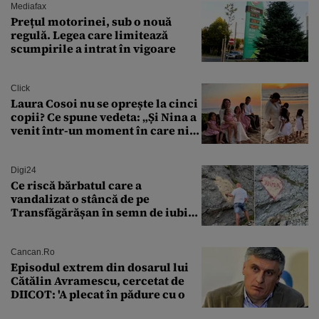
Mediafax
Prețul motorinei, sub o nouă
regulă. Legea care limitează
scumpirile a intrat în vigoare
Click
Laura Cosoi nu se oprește la cinci
copii? Ce spune vedeta: „Și Nina a
venit într-un moment în care nici
măcar nu mai discutam”
Digi24
Ce riscă bărbatul care a
vandalizat o stâncă de pe
Transfăgărășan în semn de iubire
față de „Anna”
Cancan.ro
Episodul extrem din dosarul lui
Cătălin Avramescu, cercetat de
DIICOT: 'A plecat în pădure cu o