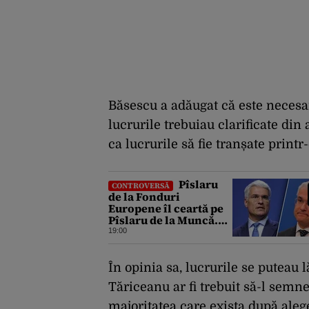
Băsescu a adăugat că este necesa
lucrurile trebuiau clarificate din
ca lucrurile să fie tranșate print
Pîslaru
CONTROVERSĂ
de la Fonduri
Europene îl ceartă pe
Pîslaru de la Muncă.
Ce avertisment a
19:00
lansat ministrul către
el însuși
În opinia sa, lucrurile se puteau 
Tăriceanu ar fi trebuit să-l semn
majoritatea care exista după ale