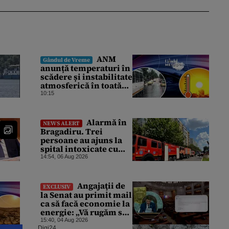
ANM
Gândul de Vreme
anunță temperaturi în
scădere și instabilitate
atmosferică în toată
țara. Cum va fi vremea
10:15
în București și când
vin vijeliile
Alarmă în
NEWS ALERT
Bragadiru. Trei
persoane au ajuns la
spital intoxicate cu
gaze
14:54, 06 Aug 2026
Angajaţii de
EXCLUSIV
la Senat au primit mail
ca să facă economie la
energie: „Vă rugăm să
opriţi aparatele de aer
15:40, 04 Aug 2026
Digi24