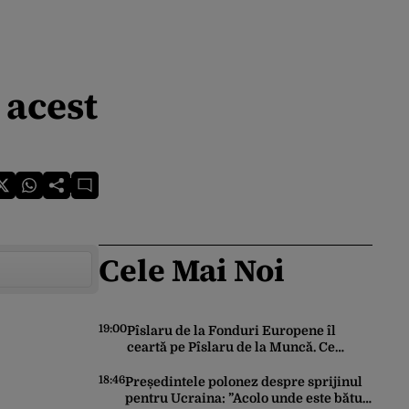
 acest
Cele Mai Noi
19:00
Pîslaru de la Fonduri Europene îl
ceartă pe Pîslaru de la Muncă. Ce
avertisment a lansat ministrul către el
însuși
18:46
Președintele polonez despre sprijinul
pentru Ucraina: ”Acolo unde este bătut