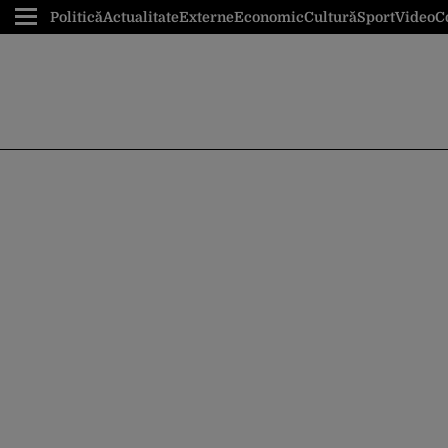
Politică
Actualitate
Externe
Economic
Cultură
Sport
Video
C