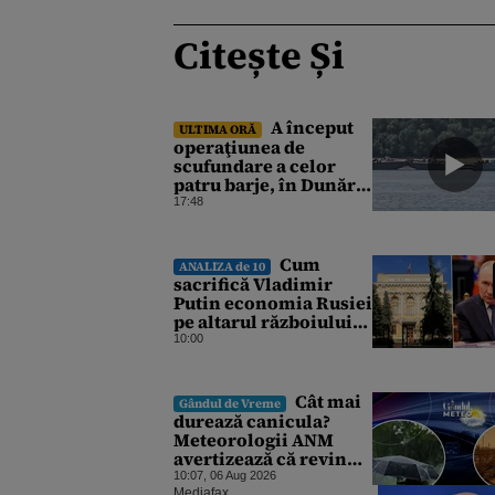
Citește Și
A început
ULTIMA ORĂ
operaţiunea de
scufundare a celor
patru barje, în Dunăre,
pentru creşterea
17:48
debitului apei
Cum
ANALIZA de 10
sacrifică Vladimir
Putin economia Rusiei
pe altarul războiului.
Atlantic Council: O
10:00
criză profundă ar
putea forța Kremlinul
să apeleze la ultimele
Cât mai
Gândul de Vreme
resurse ale Băncii
durează canicula?
Centrale
Meteorologii ANM
avertizează că revin
vijeliile și ploile
10:07, 06 Aug 2026
Mediafax