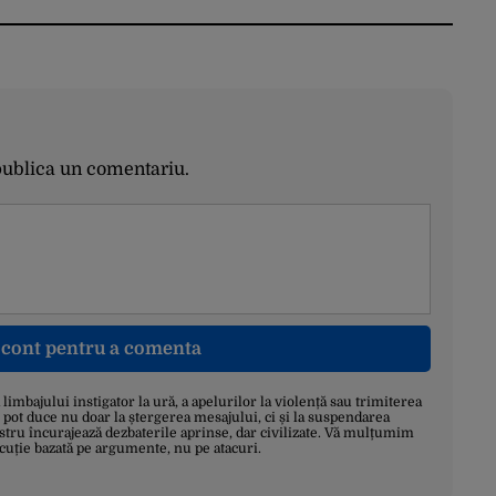
publica un comentariu.
n cont pentru a comenta
a limbajului instigator la ură, a apelurilor la violență sau trimiterea
 pot duce nu doar la ștergerea mesajului, ci și la suspendarea
stru încurajează dezbaterile aprinse, dar civilizate. Vă mulțumim
scuție bazată pe argumente, nu pe atacuri.