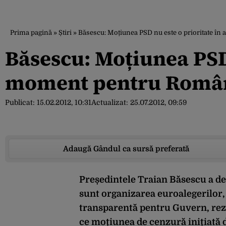
Prima pagină
»
Știri
»
Băsescu: Moțiunea PSD nu este o prioritate î
Băsescu: Moțiunea PSD 
moment pentru Româ
Publicat:
15.02.2012, 10:31
Actualizat:
25.07.2012, 09:59
Adaugă Gândul ca sursă preferată
Președintele Traian Băsescu a dec
sunt organizarea euroalegerilor, 
transparentă pentru Guvern, rez
ce moțiunea de cenzură inițiată d