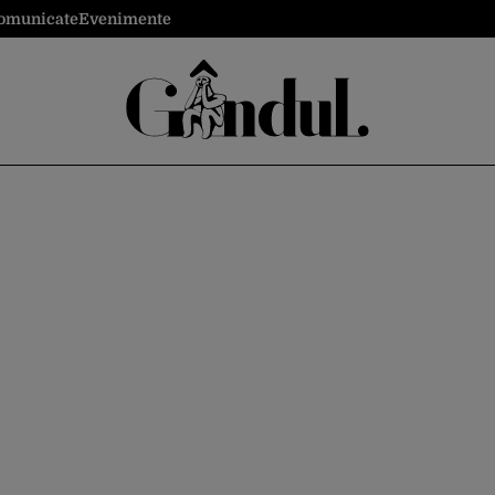
omunicate
Evenimente