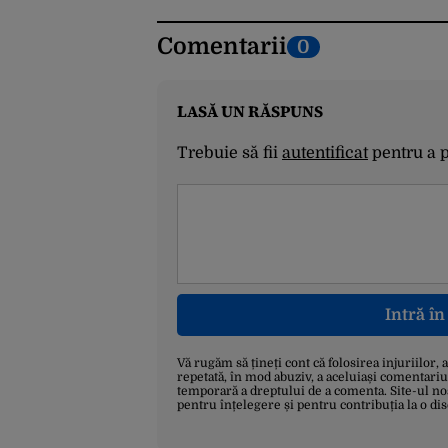
Comentarii
0
LASĂ UN RĂSPUNS
Trebuie să fii
autentificat
pentru a 
Intră î
Vă rugăm să țineți cont că folosirea injuriilor, 
repetată, în mod abuziv, a aceluiași comentariu
temporară a dreptului de a comenta. Site-ul no
pentru înțelegere și pentru contribuția la o di