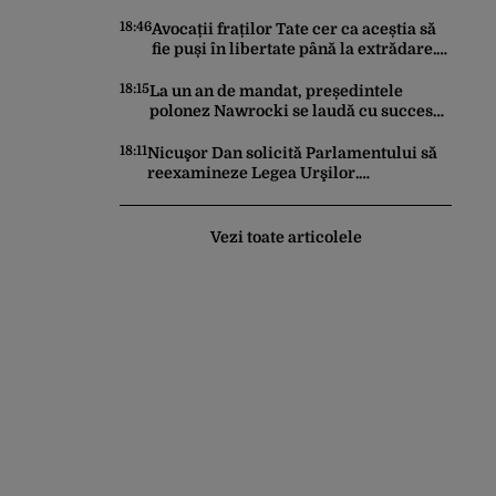
un moscal, Polonia ajută”
18:46
Avocații fraților Tate cer ca aceștia să
fie puși în libertate până la extrădare.
Cum este motivată solicitarea înaintată
instanței
18:15
La un an de mandat, președintele
polonez Nawrocki se laudă cu succesul
său diplomatic în fața lui Trump:
stabilirea unei prezențe americane
18:11
Nicuşor Dan solicită Parlamentului să
permanente
reexamineze Legea Urşilor.
Președintele cere reguli mai stricte și
monitorizare în timp real
Vezi toate articolele