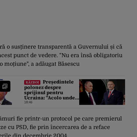
ră o susținere transparentă a Guvernului și că
 acest punct de vedere. "Nu era însă obligatoriu
r-o moțiune", a adăugat Băsescu
Președintele
RĂZBOI
polonez despre
sprijinul pentru
Ucraina: ”Acolo unde
este bătut un moscal,
18:46
Polonia ajută”
lămuri fie printr-un protocol pe care premierul
eze cu PSD, fie prin încercarea de a reface
gerile din decembrie 2004.