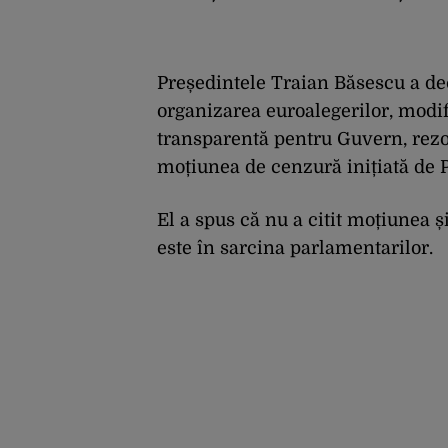
Președintele Traian Băsescu a decl
organizarea euroalegerilor, modifi
transparentă pentru Guvern, rezo
moțiunea de cenzură inițiată de P
El a spus că nu a citit moțiunea ș
este în sarcina parlamentarilor.