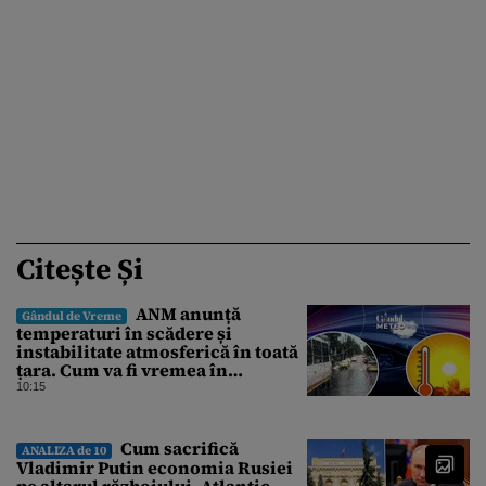
Citește Și
ANM anunță
Gândul de Vreme
temperaturi în scădere și
instabilitate atmosferică în toată
țara. Cum va fi vremea în
București și când vin vijeliile
10:15
Cum sacrifică
ANALIZA de 10
Vladimir Putin economia Rusiei