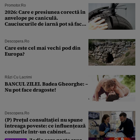
Promotor.ro
2026: Care e presiunea corectă în
anvelope pe caniculă.
Cauciucurile de iarnă pot să facă
explozie la peste 40°C?
Descopera.ro
Care este cel mai vechi pod din
Europa?
Râzi Cu Lacrimi
BANCUL ZILEI. Badea Gheorghe: –
Nu pot face dragoste!
Descopera.ro
(P) Prețul consultației nu spune
întreaga poveste: ce influențează
costurile într-un cabinet
stomatologic din București