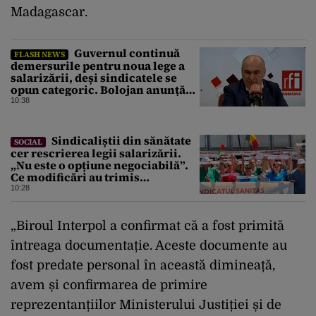
Madagascar.
Guvernul continuă
FLASH NEWS
demersurile pentru noua lege a
salarizării, deși sindicatele se
opun categoric. Bolojan anunță
când ar putea fi depusă în
10:38
Parlament
Sindicaliștii din sănătate
SOCIAL
cer rescrierea legii salarizării.
„Nu este o opțiune negociabilă”.
Ce modificări au trimis
Guvernului Bolojan
10:28
„Biroul Interpol a confirmat că a fost primită
întreaga documentație. Aceste documente au
fost predate personal în această dimineață,
avem și confirmarea de primire
reprezentanțiilor Ministerului Justiției și de