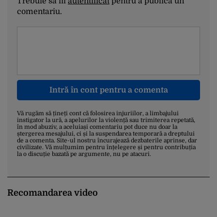
Trebuie să fii
autentificat
pentru a publica un
comentariu.
Intră în cont pentru a comenta
Vă rugăm să țineți cont că folosirea injuriilor, a limbajului
instigator la ură, a apelurilor la violență sau trimiterea repetată,
în mod abuziv, a aceluiași comentariu pot duce nu doar la
ștergerea mesajului, ci și la suspendarea temporară a dreptului
de a comenta. Site-ul nostru încurajează dezbaterile aprinse, dar
civilizate. Vă mulțumim pentru înțelegere și pentru contribuția
la o discuție bazată pe argumente, nu pe atacuri.
Recomandarea video