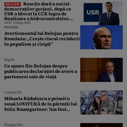
Reacție dură a social-
REACȚIE
democraților gorjeni, după ce
USR a blocat la CCR legea de
finalizare a hidrocentralelor
abandonate. „Nu ne-ar surprinde
14:07, 03 Aug 2026
dacă Miruță și USR ar acuza PSD și
Mediafax
de faptul că asupra Europei s-a
Avertismentul lui Bolojan pentru
abătut o cupolă de foc”
România: „Crește riscul recăderii
în populism și risipă”
Digi24
Ce spune Ilie Bolojan despre
publicarea declarației de avere a
partenerei sale de viață
Cancan.ro
Mihaela Rădulescu a primit o
nouă LOVITURĂ de la părinții lui
Felix Baumgartner: 'Am fost
ȘTEARSĂ complet din
Prosport.ro