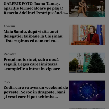
GALERIE FOTO. Ioana Tamaş,
apariție fermecătoare pe plajă!
Reacția Adelinei Pestrițu când a
văzut-o
Adevarul
Maia Sandu, după vizita unei
delegației talibane la Chișinău:
„Este rușinos că oameni cu
funcții înalte nu se
documentează”
Mediafax
Prețul motorinei, sub o nouă
regulă. Legea care limitează
scumpirile a intrat în vigoare
Click
Zodia care va avea un weekend de
poveste. Noroc în dragoste, bani
și vești care îi pot schimba
viitorul