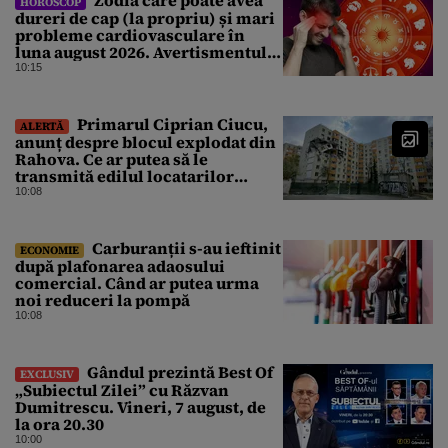
Zodia care poate avea
HOROSCOP
dureri de cap (la propriu) și mari
probleme cardiovasculare în
luna august 2026. Avertismentul
experților în astrologie
10:15
Primarul Ciprian Ciucu,
ALERTĂ
anunț despre blocul explodat din
Rahova. Ce ar putea să le
transmită edilul locatarilor
rămași pe drumuri
10:08
Carburanții s-au ieftinit
ECONOMIE
după plafonarea adaosului
comercial. Când ar putea urma
noi reduceri la pompă
10:08
Gândul prezintă Best Of
EXCLUSIV
„Subiectul Zilei” cu Răzvan
Dumitrescu. Vineri, 7 august, de
la ora 20.30
10:00