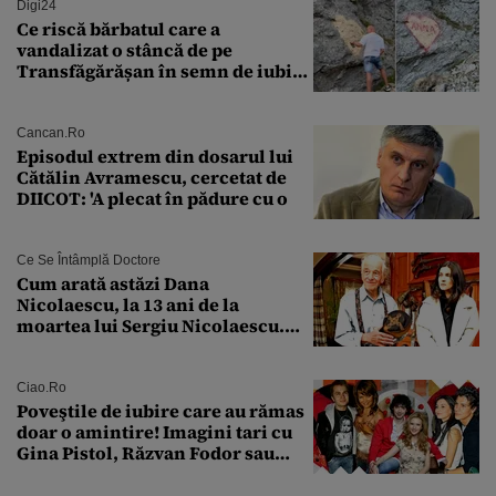
Digi24
Ce riscă bărbatul care a
vandalizat o stâncă de pe
Transfăgărășan în semn de iubire
față de „Anna”
Cancan.ro
Episodul extrem din dosarul lui
Cătălin Avramescu, cercetat de
DIICOT: 'A plecat în pădure cu o
Ce Se Întâmplă Doctore
Cum arată astăzi Dana
Nicolaescu, la 13 ani de la
moartea lui Sergiu Nicolaescu.
Transformarea care i-a surprins
pe toți
Ciao.ro
Poveştile de iubire care au rămas
doar o amintire! Imagini tari cu
Gina Pistol, Răzvan Fodor sau
Andra Măruţă şi foştii parteneri