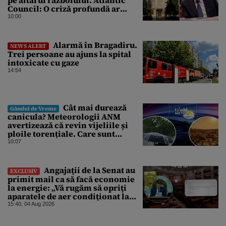
pe altarul războiului. Atlantic
Council: O criză profundă ar
putea forța Kremlinul să apeleze
10:00
la ultimele resurse ale Băncii
Centrale
Alarmă în Bragadiru.
NEWS ALERT
Trei persoane au ajuns la spital
intoxicate cu gaze
14:54
Cât mai durează
Gândul de Vreme
canicula? Meteorologii ANM
avertizează că revin vijeliile și
ploile torențiale. Care sunt
zonele vizate, începând chiar de
10:07
azi
Angajaţii de la Senat au
EXCLUSIV
primit mail ca să facă economie
la energie: „Vă rugăm să opriţi
aparatele de aer condiţionat la
sfârşitul programului”
15:40, 04 Aug 2026