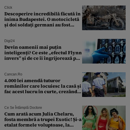
Click
Descoperire incredibilă făcută în
inima Budapestei. O motocicletă
și doi soldați germani au fost
găsiți în Dunăre
Digi24
Devin oamenii mai puțin
inteligenți? Ce este „efectul Flynn
invers” și de ce îi îngrijorează pe
cercetători
Cancan.ro
4.000 lei amendă tuturor
românilor care locuiesc la casă și
fac acest lucru în curte, crezând
că nu îi vede nimeni
Ce Se Întâmplă Doctore
Cum arată acum Julia Chelaru,
fosta membră a trupei Exotic! Și-a
etalat formele voluptoase, la