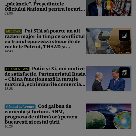
„păcănele”. Președintele
Oficiului Național pentru Jocuri
de Noroc propune o ordonanță de
09:00
urgență istorică și explică
procedura de autoexcludere
unică
Pot SUA să poarte un alt
MILITAR
război major în timp ce conflictul
cu Iranul epuizează stocurile de
rachete Patriot, THAAD și
Tomahawk?
14:43
Putin și Xi, noi motive
FLASH NEWS
de satisfacție. Parteneriatul Rusia
– China funcționează la turație
maximă, schimburile comerciale
ating niveluri record
13:28
Cod galben de
Gândul de Vreme
caniculă și furtuni. ANM,
prognoza de ultimă oră pentru
București și restul țării
10:26