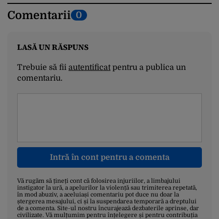
Comentarii
0
LASĂ UN RĂSPUNS
Trebuie să fii
autentificat
pentru a publica un
comentariu.
Intră în cont pentru a comenta
Vă rugăm să țineți cont că folosirea injuriilor, a limbajului
instigator la ură, a apelurilor la violență sau trimiterea repetată,
în mod abuziv, a aceluiași comentariu pot duce nu doar la
ștergerea mesajului, ci și la suspendarea temporară a dreptului
de a comenta. Site-ul nostru încurajează dezbaterile aprinse, dar
civilizate. Vă mulțumim pentru înțelegere și pentru contribuția