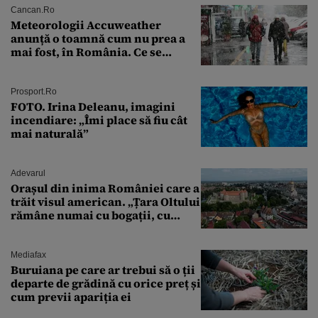
Cancan.ro
Meteorologii Accuweather
anunță o toamnă cum nu prea a
mai fost, în România. Ce se
întâmplă în septembrie,
octombrie și noiembrie 2026, în
București. Pe ce dată ninge
Prosport.ro
FOTO. Irina Deleanu, imagini
incendiare: „Îmi place să fiu cât
mai naturală”
Adevarul
Orașul din inima României care a
trăit visul american. „Țara Oltului
rămâne numai cu bogații, cu
babele, cu moșnegii și cu
sărăntocii”
Mediafax
Buruiana pe care ar trebui să o ții
departe de grădină cu orice preț și
cum previi apariția ei