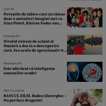
aproape 50 de ani
Ciao.ro
Poveştile de iubire care au rămas
doar o amintire! Imagini tari cu
Gina Pistol, Răzvan Fodor sau
Andra Măruţă şi foştii parteneri
Promotor.ro
Nivelul extrem de scăzut al
Dunării a dus la o descoperire
rară. Era acolo de aproximativ 80
de ani
Descopera.ro
Este adevărat că inteligența
oamenilor scade?
Râzi Cu Lacrimi
BANCUL ZILEI. Badea Gheorghe: –
Nu pot face dragoste!