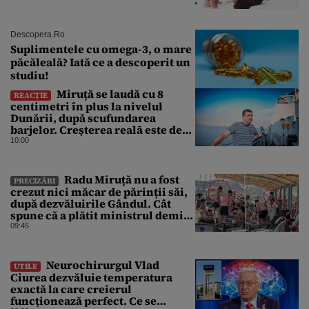
Descopera.ro
Suplimentele cu omega-3, o mare
păcăleală? Iată ce a descoperit un
studiu!
Miruță se laudă cu 8
REACȚIE
centimetri în plus la nivelul
Dunării, după scufundarea
barjelor. Creșterea realā este de
doar 4 centimetri
10:00
Radu Miruță nu a fost
PRECIZĂRI
crezut nici măcar de părinții săi,
după dezvăluirile Gândul. Cât
spune că a plătit ministrul demis
pentru vacanța la 5 stele în Turcia
09:45
Neurochirurgul Vlad
UTILE
Ciurea dezvăluie temperatura
exactă la care creierul
funcționează perfect. Ce se