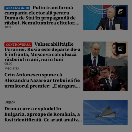
Putin transformă
ANALIZA de 10
campania electorală pentru
Duma de Stat în propagandă de
război. Nemulțumirea elitelor,
tratată cu indiferență la Kremlin
10:00
Vulnerabilitățile
CONTROVERSĂ
Ucrainei. Rusia este departe de-a
fi înfrântă, Moscova calculează
războiul în ani, nu în luni
09:00
Mediafax
Crin Antonescu spune că
Alexandru Nazare ar trebui să fie
următorul premier: „E singura
soluție”
Digi24
Drona care a explodat în
Bulgaria, aproape de România, a
fost identificată. Ce arată analiza
preliminară a epavei