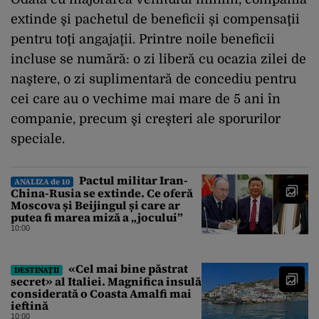
extinde şi pachetul de beneficii şi compensaţii
pentru toţi angajaţii. Printre noile beneficii
incluse se numără: o zi liberă cu ocazia zilei de
naştere, o zi suplimentară de concediu pentru
cei care au o vechime mai mare de 5 ani în
companie, precum şi creşteri ale sporurilor
speciale.
Pactul militar Iran-
ANALIZA de 10
China-Rusia se extinde. Ce oferă
Moscova și Beijingul și care ar
putea fi marea miză a „jocului”
10:00
«Cel mai bine păstrat
DESTINAȚII
secret» al Italiei. Magnifica insulă
considerată o Coasta Amalfi mai
ieftină
10:00