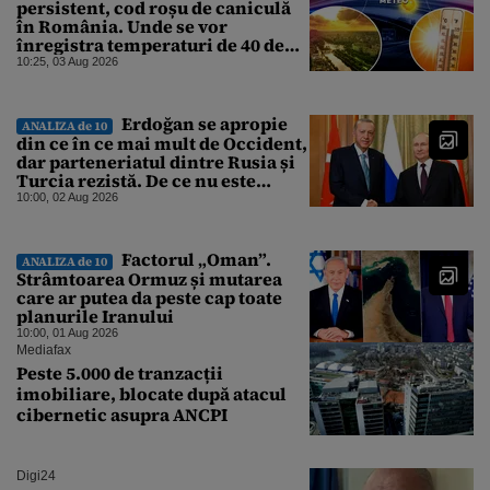
persistent, cod roșu de caniculă
în România. Unde se vor
înregistra temperaturi de 40 de
grade, potrivit ANM
10:25, 03 Aug 2026
Erdoğan se apropie
ANALIZA de 10
din ce în ce mai mult de Occident,
dar parteneriatul dintre Rusia și
Turcia rezistă. De ce nu este
Moscova îngrijorată de
10:00, 02 Aug 2026
orientarea spre vest a Ankarei
Factorul „Oman”.
ANALIZA de 10
Strâmtoarea Ormuz și mutarea
care ar putea da peste cap toate
planurile Iranului
10:00, 01 Aug 2026
Mediafax
Peste 5.000 de tranzacții
imobiliare, blocate după atacul
cibernetic asupra ANCPI
Digi24