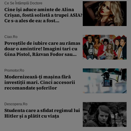
Ce Se Întâmplă Doctore
Cine își aduce aminte de Alina
Crișan, fostă solistă a trupei ASIA?
Ce s-a ales de ea: a fost
condamnată la închisoare cu
suspendare. Ce acuzații i se aduc
Ciao.ro
Poveştile de iubire care au rămas
doar o amintire! Imagini tari cu
Gina Pistol, Răzvan Fodor sau
Andra Măruţă şi foştii parteneri
Promotor.ro
Modernizează-ți mașina fără
investiții mari. Cinci accesorii
recomandate șoferilor
Descopera.ro
Studenta care a sfidat regimul lui
Hitler și a plătit cu viața