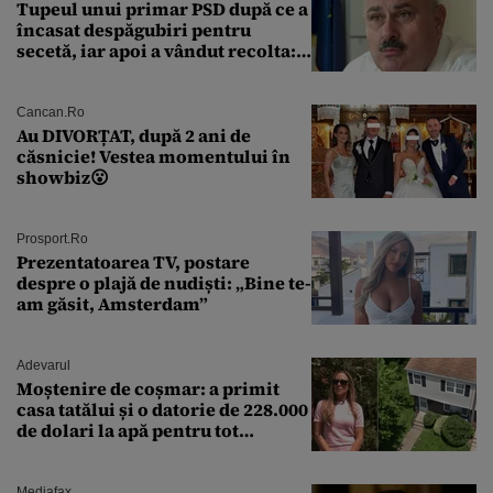
Tupeul unui primar PSD după ce a
încasat despăgubiri pentru
secetă, iar apoi a vândut recolta:
„Dar am plătit impozit pentru
banii ăia”
Cancan.ro
Au DIVORȚAT, după 2 ani de
căsnicie! Vestea momentului în
showbiz😮
Prosport.ro
Prezentatoarea TV, postare
despre o plajă de nudiști: „Bine te-
am găsit, Amsterdam”
Adevarul
Moștenire de coșmar: a primit
casa tatălui și o datorie de 228.000
de dolari la apă pentru tot
cartierul
Mediafax