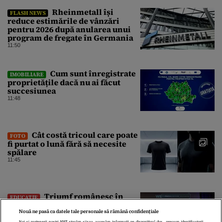
Rheinmetall își
FLASH NEWS
reduce estimările de vânzări
pentru 2026 după anularea unui
program de fregate în Germania
11:50
Cum sunt înregistrate
IMOBILIARE
proprietățile dacă nu ai făcut
succesiunea
11:48
Cât costă tricoul care poate
FOTO
fi purtat o lună fără să necesite
spălare
11:45
Triumf românesc în
EDUCAȚIE
America. Elevii Colegiului
Național „Tudor Vianu” au obținut
Nouă ne pasă ca datele tale personale să rămână confidențiale
Noi și partenerii noștri
1017
stocăm și/sau accesăm informații pe dispozitivul dvs., precum identificatorii