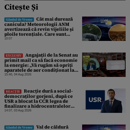
Citește Și
Cât mai durează
Gândul de Vreme
canicula? Meteorologii ANM
avertizează că revin vijeliile și
ploile torențiale. Care sunt
zonele vizate, începând chiar de
10:07
azi
Angajaţii de la Senat au
EXCLUSIV
primit mail ca să facă economie
la energie: „Vă rugăm să opriţi
aparatele de aer condiţionat la
sfârşitul programului”
15:40, 04 Aug 2026
Reacție dură a social-
REACȚIE
democraților gorjeni, după ce
USR a blocat la CCR legea de
finalizare a hidrocentralelor
abandonate. „Nu ne-ar surprinde
14:07, 03 Aug 2026
dacă Miruță și USR ar acuza PSD și
de faptul că asupra Europei s-a
abătut o cupolă de foc”
Val de căldură
Gândul de Vreme