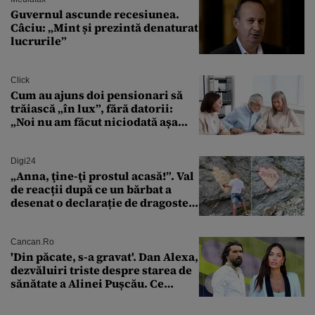
Guvernul ascunde recesiunea.
Câciu: „Mint și prezintă denaturat
lucrurile”
Click
Cum au ajuns doi pensionari să
trăiască „în lux”, fără datorii:
„Noi nu am făcut niciodată așa
ceva”
Digi24
„Anna, ţine-ţi prostul acasă!”. Val
de reacții după ce un bărbat a
desenat o declarație de dragoste
pe o stâncă de pe Transfăgărășan
Cancan.ro
'Din păcate, s-a gravat'. Dan Alexa,
dezvăluiri triste despre starea de
sănătate a Alinei Pușcău. Ce
discuție au avut cu două zile în
urmă