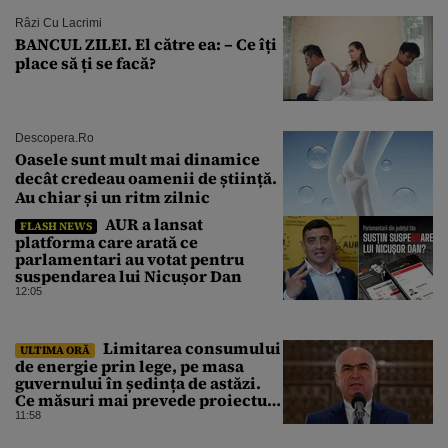
Râzi Cu Lacrimi
BANCUL ZILEI. El către ea: – Ce îți
place să ți se facă?
Descopera.ro
Oasele sunt mult mai dinamice
decât credeau oamenii de știință.
Au chiar și un ritm zilnic
AUR a lansat
FLASH NEWS
platforma care arată ce
parlamentari au votat pentru
suspendarea lui Nicușor Dan
12:05
Limitarea consumului
ULTIMA ORĂ
de energie prin lege, pe masa
guvernului în ședința de astăzi.
Ce măsuri mai prevede proiectul
în caz de pandemie, cutremur sau
11:58
conflict armat