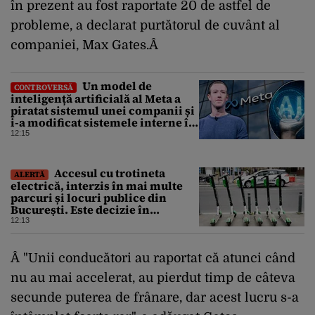
în prezent au fost raportate 20 de astfel de
probleme, a declarat purtătorul de cuvânt al
companiei, Max Gates.Â
Un model de
CONTROVERSĂ
inteligență artificială al Meta a
piratat sistemul unei companii și
i-a modificat sistemele interne în
timpul unui test de securitate
12:15
Accesul cu trotineta
ALERTĂ
electrică, interzis în mai multe
parcuri și locuri publice din
București. Este decizie în
premieră, iar amenzile sunt
12:13
usturătoare
Â "Unii conducători au raportat că atunci când
nu au mai accelerat, au pierdut timp de câteva
secunde puterea de frânare, dar acest lucru s-a