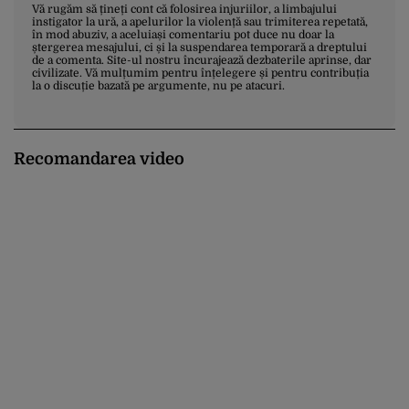
Vă rugăm să țineți cont că folosirea injuriilor, a limbajului
instigator la ură, a apelurilor la violență sau trimiterea repetată,
în mod abuziv, a aceluiași comentariu pot duce nu doar la
ștergerea mesajului, ci și la suspendarea temporară a dreptului
de a comenta. Site-ul nostru încurajează dezbaterile aprinse, dar
civilizate. Vă mulțumim pentru înțelegere și pentru contribuția
la o discuție bazată pe argumente, nu pe atacuri.
Recomandarea video