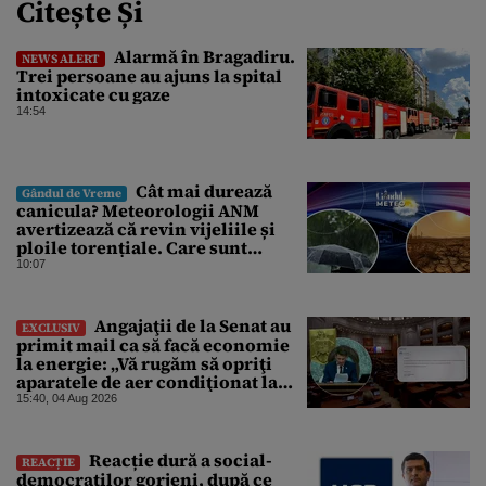
Citește Și
Alarmă în Bragadiru.
NEWS ALERT
Trei persoane au ajuns la spital
intoxicate cu gaze
14:54
Cât mai durează
Gândul de Vreme
canicula? Meteorologii ANM
avertizează că revin vijeliile și
ploile torențiale. Care sunt
zonele vizate, începând chiar de
10:07
azi
Angajaţii de la Senat au
EXCLUSIV
primit mail ca să facă economie
la energie: „Vă rugăm să opriţi
aparatele de aer condiţionat la
sfârşitul programului”
15:40, 04 Aug 2026
Reacție dură a social-
REACȚIE
democraților gorjeni, după ce