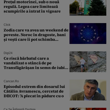
Prețul motorinei, sub o nouă
regulă. Legea care limitează
scumpirile a intrat în vigoare
Click
Zodia care va avea un weekend de
poveste. Noroc în dragoste, bani
și vești care îi pot schimba
viitorul
Digi24
Ce riscă bărbatul care a
vandalizat o stâncă de pe
Transfăgărășan în semn de iubire
față de „Anna”
Cancan.ro
Episodul extrem din dosarul lui
Cătălin Avramescu, cercetat de
DIICOT: 'A plecat în pădure cu o
Ce Se Întâmplă Doctore