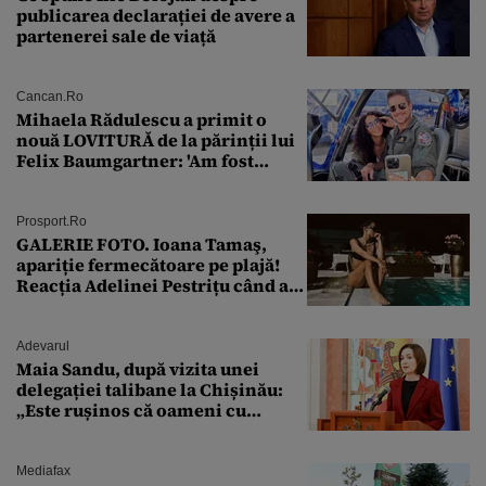
publicarea declarației de avere a
partenerei sale de viață
Cancan.ro
Mihaela Rădulescu a primit o
nouă LOVITURĂ de la părinții lui
Felix Baumgartner: 'Am fost
ȘTEARSĂ complet din
Prosport.ro
GALERIE FOTO. Ioana Tamaş,
apariție fermecătoare pe plajă!
Reacția Adelinei Pestrițu când a
văzut-o
Adevarul
Maia Sandu, după vizita unei
delegației talibane la Chișinău:
„Este rușinos că oameni cu
funcții înalte nu se
documentează”
Mediafax