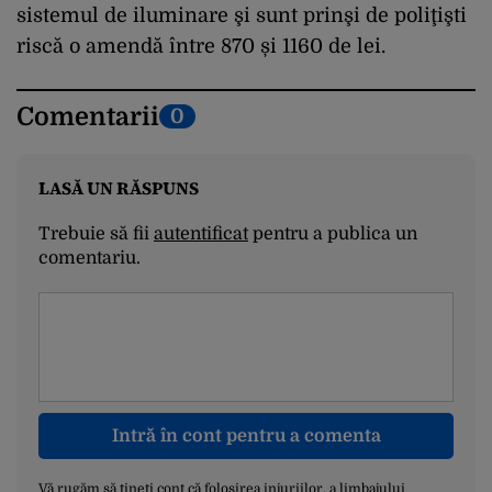
sistemul de iluminare şi sunt prinşi de poliţişti
riscă o amendă între 870 și 1160 de lei.
Comentarii
0
LASĂ UN RĂSPUNS
Trebuie să fii
autentificat
pentru a publica un
comentariu.
Intră în cont pentru a comenta
Vă rugăm să țineți cont că folosirea injuriilor, a limbajului