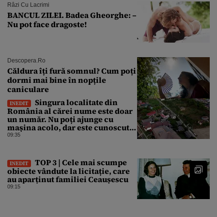
Râzi Cu Lacrimi
BANCUL ZILEI. Badea Gheorghe: –
Nu pot face dragoste!
Descopera.ro
Căldura îți fură somnul? Cum poți
dormi mai bine în nopțile
caniculare
Singura localitate din
INEDIT
România al cărei nume este doar
un număr. Nu poți ajunge cu
mașina acolo, dar este cunoscută
în lumea întreagă
09:35
TOP 3 | Cele mai scumpe
INEDIT
obiecte vândute la licitație, care
au aparținut familiei Ceaușescu
09:15