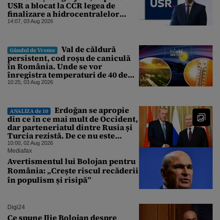
USR a blocat la CCR legea de
finalizare a hidrocentralelor
abandonate. „Nu ne-ar surprinde
14:07, 03 Aug 2026
dacă Miruță și USR ar acuza PSD și
de faptul că asupra Europei s-a
abătut o cupolă de foc”
Val de căldură
Gândul de Vreme
persistent, cod roșu de caniculă
în România. Unde se vor
înregistra temperaturi de 40 de
grade, potrivit ANM
10:25, 03 Aug 2026
Erdoğan se apropie
ANALIZA de 10
din ce în ce mai mult de Occident,
dar parteneriatul dintre Rusia și
Turcia rezistă. De ce nu este
Moscova îngrijorată de
10:00, 02 Aug 2026
orientarea spre vest a Ankarei
Mediafax
Avertismentul lui Bolojan pentru
România: „Crește riscul recăderii
în populism și risipă”
Digi24
Ce spune Ilie Bolojan despre