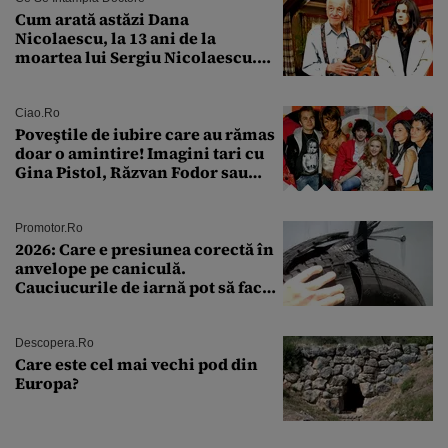
Cum arată astăzi Dana
Nicolaescu, la 13 ani de la
moartea lui Sergiu Nicolaescu.
Transformarea care i-a surprins
pe toți
Ciao.ro
Poveştile de iubire care au rămas
doar o amintire! Imagini tari cu
Gina Pistol, Răzvan Fodor sau
Andra Măruţă şi foştii parteneri
Promotor.ro
2026: Care e presiunea corectă în
anvelope pe caniculă.
Cauciucurile de iarnă pot să facă
explozie la peste 40°C?
Descopera.ro
Care este cel mai vechi pod din
Europa?