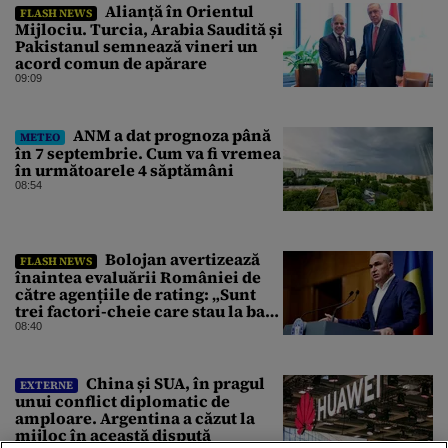
Alianță în Orientul
FLASH NEWS
Mijlociu. Turcia, Arabia Saudită și
Pakistanul semnează vineri un
acord comun de apărare
09:09
ANM a dat prognoza până
METEO
în 7 septembrie. Cum va fi vremea
în următoarele 4 săptămâni
08:54
Bolojan avertizează
FLASH NEWS
înaintea evaluării României de
către agențiile de rating: „Sunt
trei factori-cheie care stau la baza
acestor evaluări”
08:40
China și SUA, în pragul
EXTERNE
unui conflict diplomatic de
amploare. Argentina a căzut la
mijloc în această dispută