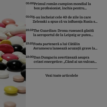
05:00
Primul român campion mondial la
box profesionist, închis pentru
tentativă de crimă. Bărbatul a
înjunghiat un alt interlop periculos
01:01
S-au încheiat cele 40 de zile în care
Zelenski a spus că va influența Rusia să
ceară pace. Ce rezultate a adus
operațiunea Kievului
23:59
The Guardian: Drona rusească găsită
la aeroportul de la Leipzig ar putea
constitui un act de escaladare a
tensiunilor NATO-Rusia
23:25
Fosta parteneră a lui Cătălin
Avramescu lansează acuzații grave la
adresa acestuia și explică de ce a
sesizat DIICOT: „Făcea baie complet
23:00
Dan Dungaciu avertizează asupra
dezbrăcat cu copiii”. Fostul consilier
crizei energetice: „Când ai un vulcan
prezidențial respinge acuzațiile
deasupra, nu stai să găsești soluții cu
leucoplast”
Vezi toate articolele