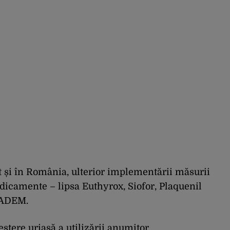
t și în România, ulterior implementării măsurii
dicamente – lipsa Euthyrox, Siofor, Plaquenil
n ADEM.
tere uriașă a utilizării anumitor