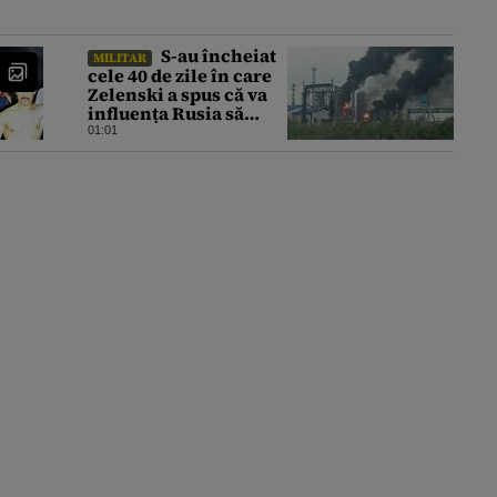
S-au încheiat
MILITAR
cele 40 de zile în care
Zelenski a spus că va
influența Rusia să
ceară pace. Ce
01:01
rezultate a adus
operațiunea Kievului