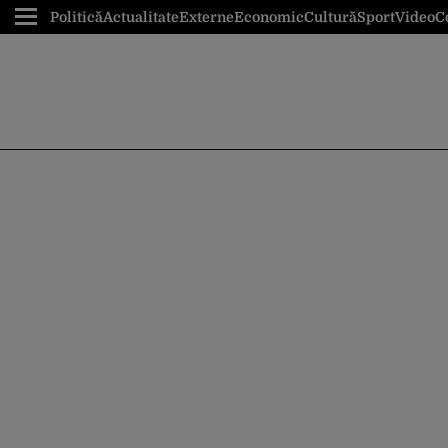
Politică
Actualitate
Externe
Economic
Cultură
Sport
Video
C