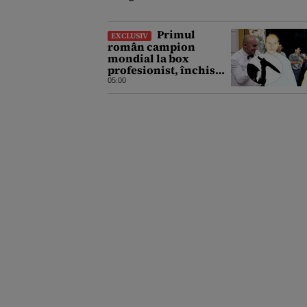
Primul
EXCLUSIV
român campion
mondial la box
profesionist, închis
pentru tentativă de
05:00
crimă. Bărbatul a
înjunghiat un alt
interlop periculos