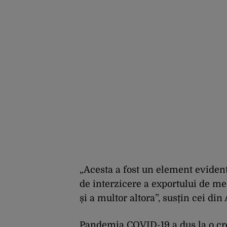
„Acesta a fost un element eviden
de interzicere a exportului de me
și a multor altora”, susțin cei di
Pandemia COVID-19 a dus la o creș